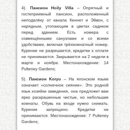
4).
Пансион Hoily Villa
– Опрятный и
гостеприимный пансион, расположенный
неподалёку от канала Кеннет и Эйвон, с
нарядным, утопающим в цветах садиком
перед зданием. Есть номера с
совмещёнными санузлами и со всеми
удобствами, включая трёхкомнатный номер.
Курение не разрешается, кредитки к оплате
не принимаются. Закрывается на 2 недели в
марте и ноябре. Местонахождение: 14
Pulteney Gardens;
5).
Пансион Koryu
– На японском языке
означает «солнечное сияние». Это родной
язык хозяйки заведения, она предложит вам
ярко раскрашенные чистые, но небольшие
комнаты. Обувь на входе нужно снимать.
Курение запрещено. Кредитки не
принимаются. Местонахождение: 7 Pulteney
Gardens;