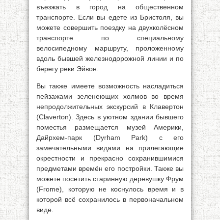
въезжать в город на общественном
транспорте. Если вы едете из Бристоля, вы
можете совершить поездку на двухколёсном
транспорте по специальному
велосипедному маршруту, проложенному
вдоль бывшей железнодорожной линии и по
берегу реки Эйвон.
Вы также имеете возможность насладиться
пейзажами зеленеющих холмов во время
непродолжительных экскурсий в Клавертон
(Claverton). Здесь в уютном здании бывшего
поместья размещается музей Америки,
Дайрхем-парк (Dyrham Park) с его
замечательными видами на прилегающие
окрестности и прекрасно сохранившимися
предметами времён его постройки. Также вы
можете посетить старинную деревушку Фрум
(Frome), которую не коснулось время и в
которой всё сохранилось в первоначальном
виде.