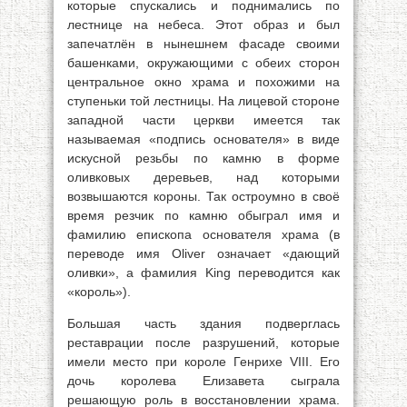
которые спускались и поднимались по
лестнице на небеса. Этот образ и был
запечатлён в нынешнем фасаде своими
башенками, окружающими с обеих сторон
центральное окно храма и похожими на
ступеньки той лестницы. На лицевой стороне
западной части церкви имеется так
называемая «подпись основателя» в виде
искусной резьбы по камню в форме
оливковых деревьев, над которыми
возвышаются короны. Так остроумно в своё
время резчик по камню обыграл имя и
фамилию епископа основателя храма (в
переводе имя Oliver означает «дающий
оливки», а фамилия King переводится как
«король»).
Большая часть здания подверглась
реставрации после разрушений, которые
имели место при короле Генрихе VIII. Его
дочь королева Елизавета сыграла
решающую роль в восстановлении храма.