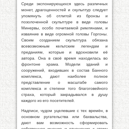
Среди экспонирующихся здесь различных
монет, драгоценностей и скульптур следует
упомянуть об отлитой из бронзы и
позолоченной скульптуре в виде головы
Минервы, особо почитаемой римлянами, и
изваяние в виде огромной головы Горгоны.
Своим созданием скульптура обязана
всевозможным кельтским легендам и
преданиям, которые и вдохновили её
автора. Она в своё время находилась во
фронтоне храма. Модели зданий и
сооружений, входивших в состав Банного
комплекса, дают наиболее полное
представление о масштабе самого
комплекса и степени того благоговейного
страха, который закрадывался в душу
каждого из его посетителей.
Надписи, чудом уцелевшие с тех времён, в
основном ругательства или бахвальства,
дают вам возможность сформировать
собственное мнение и отношение к этому