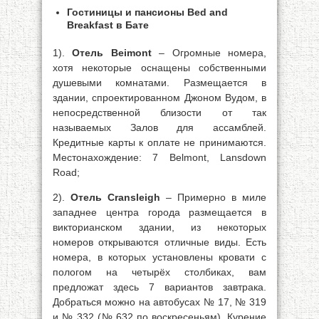
Гостиницы и пансионы Bed and
Breakfast в Бате
1).
Отель Beimont
– Огромные номера,
хотя некоторые оснащены собственными
душевыми комнатами. Размещается в
здании, спроектированном Джоном Вудом, в
непосредственной близости от так
называемых Залов для ассамблей.
Кредитные карты к оплате не принимаются.
Местонахождение: 7 Belmont, Lansdown
Road;
2).
Отель Cransleigh
– Примерно в миле
западнее центра города размещается в
викторианском здании, из некоторых
номеров открываются отличные виды. Есть
номера, в которых установлены кровати с
пологом на четырёх столбиках, вам
предложат здесь 7 вариантов завтрака.
Добраться можно на автобусах № 17, № 319
и № 332 (№ 632 по воскресеньям). Курение