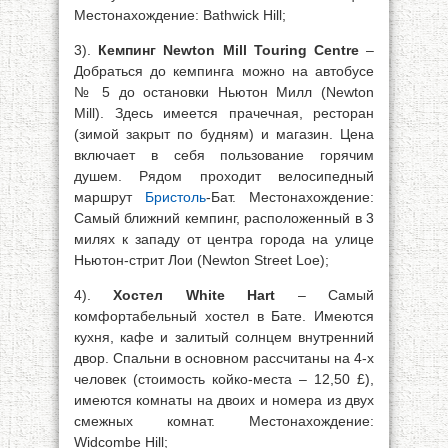
Местонахождение: Bathwick Hill;
3).
Кемпинг Newton Mill Touring Centre
–
Добраться до кемпинга можно на автобусе
№ 5 до остановки Ньютон Милл (Newton
Mill). Здесь имеется прачечная, ресторан
(зимой закрыт по будням) и магазин. Цена
включает в себя пользование горячим
душем. Рядом проходит велосипедный
маршрут
Бристоль
-Бат. Местонахождение:
Самый ближний кемпинг, расположенный в 3
милях к западу от центра города на улице
Ньютон-стрит Лои (Newton Street Loe);
4).
Хостел White Hart
– Самый
комфортабельный хостел в Бате. Имеются
кухня, кафе и залитый солнцем внутренний
двор. Спальни в основном рассчитаны на 4-х
человек (стоимость койко-места – 12,50 £),
имеются комнаты на двоих и номера из двух
смежных комнат. Местонахождение:
Widcombe Hill;