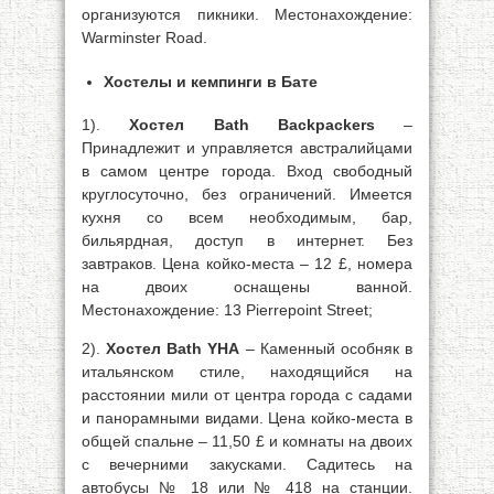
организуются пикники. Местонахождение:
Warminster Road.
Хостелы и кемпинги в Бате
1).
Хостел Bath Backpackers
–
Принадлежит и управляется австралийцами
в самом центре города. Вход свободный
круглосуточно, без ограничений. Имеется
кухня со всем необходимым, бар,
бильярдная, доступ в интернет. Без
завтраков. Цена койко-места – 12 £, номера
на двоих оснащены ванной.
Местонахождение: 13 Pierrepoint Street;
2).
Хостел Bath YHA
– Каменный особняк в
итальянском стиле, находящийся на
расстоянии мили от центра города с садами
и панорамными видами. Цена койко-места в
общей спальне – 11,50 £ и комнаты на двоих
с вечерними закусками. Садитесь на
автобусы № 18 или № 418 на станции.