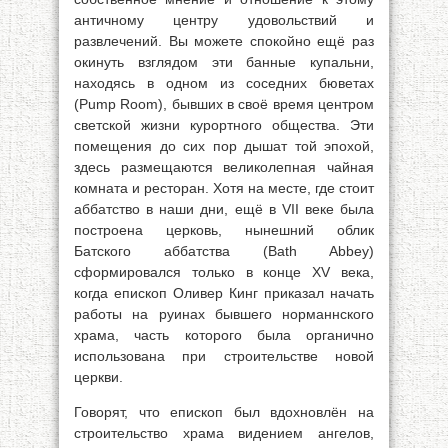
античному центру удовольствий и
развлечений. Вы можете спокойно ещё раз
окинуть взглядом эти банные купальни,
находясь в одном из соседних бюветах
(Pump Room), бывших в своё время центром
светской жизни курортного общества. Эти
помещения до сих пор дышат той эпохой,
здесь размещаются великолепная чайная
комната и ресторан. Хотя на месте, где стоит
аббатство в наши дни, ещё в VII веке была
построена церковь, нынешний облик
Батского аббатства (Bath Abbey)
сформировался только в конце XV века,
когда епископ Оливер Кинг приказал начать
работы на руинах бывшего норманнского
храма, часть которого была органично
использована при строительстве новой
церкви.
Говорят, что епископ был вдохновлён на
строительство храма видением ангелов,