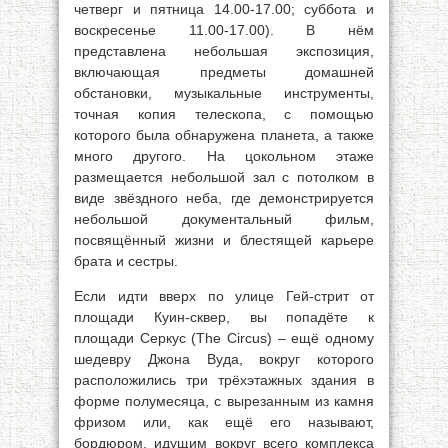
четверг и пятница 14.00-17.00; суббота и
воскресенье 11.00-17.00). В нём
представлена небольшая экспозиция,
включающая предметы домашней
обстановки, музыкальные инструменты,
точная копия телескопа, с помощью
которого была обнаружена планета, а также
много другого. На цокольном этаже
размещается небольшой зал с потолком в
виде звёздного неба, где демонстрируется
небольшой документальный фильм,
посвящённый жизни и блестящей карьере
брата и сестры.
Если идти вверх по улице Гей-стрит от
площади Куин-сквер, вы попадёте к
площади Серкус (The Circus) – ещё одному
шедевру Джона Вуда, вокруг которого
расположились три трёхэтажных здания в
форме полумесяца, с вырезанным из камня
фризом или, как ещё его называют,
бордюром, идущим вокруг всего комплекса