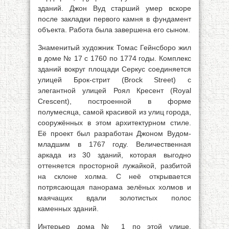
зданий. Джон Вуд старший умер вскоре
после закладки первого камня в фундамент
объекта. Работа была завершена его сыном.
Знаменитый художник Томас Гейнсборо жил
в доме № 17 с 1760 по 1774 годы. Комплекс
зданий вокруг площади Серкус соединяется
улицей Брок-стрит (Brock Street) с
элегантной улицей Роял Кресент (Royal
Crescent), построенной в форме
полумесяца, самой красивой из улиц города,
сооружённых в этом архитектурном стиле.
Её проект был разработан Джоном Вудом-
младшим в 1767 году. Величественная
аркада из 30 зданий, которая выгодно
оттеняется просторной лужайкой, разбитой
на склоне холма. С неё открывается
потрясающая панорама зелёных холмов и
маячащих вдали золотистых полос
каменных зданий.
Интерьер дома № 1 по этой улице,