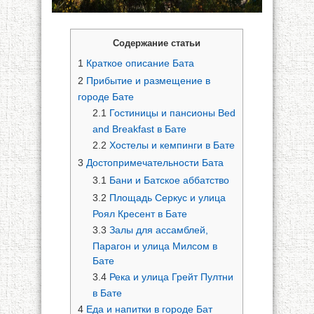
Содержание статьи
1
Краткое описание Бата
2
Прибытие и размещение в
городе Бате
2.1
Гостиницы и пансионы Bed
and Breakfast в Бате
2.2
Хостелы и кемпинги в Бате
3
Достопримечательности Бата
3.1
Бани и Батское аббатство
3.2
Площадь Серкус и улица
Роял Кресент в Бате
3.3
Залы для ассамблей,
Парагон и улица Милсом в
Бате
3.4
Река и улица Грейт Пултни
в Бате
4
Еда и напитки в городе Бат