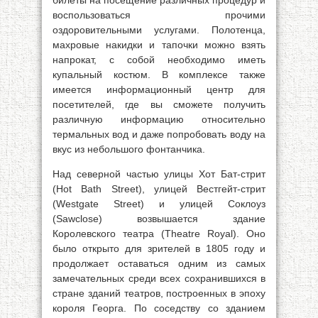
билеты на посещение различных процедур и
воспользоваться прочими
оздоровительными услугами. Полотенца,
махровые накидки и тапочки можно взять
напрокат, с собой необходимо иметь
купальный костюм. В комплексе также
имеется информационный центр для
посетителей, где вы сможете получить
различную информацию относительно
термальных вод и даже попробовать воду на
вкус из небольшого фонтанчика.
Над северной частью улицы Хот Бат-стрит
(Hot Bath Street), улицей Вестгейт-стрит
(Westgate Street) и улицей Соклоуз
(Sawclose) возвышается здание
Королевского театра (Theatre Royal). Оно
было открыто для зрителей в 1805 году и
продолжает оставаться одним из самых
замечательных среди всех сохранившихся в
стране зданий театров, построенных в эпоху
короля Георга. По соседству со зданием