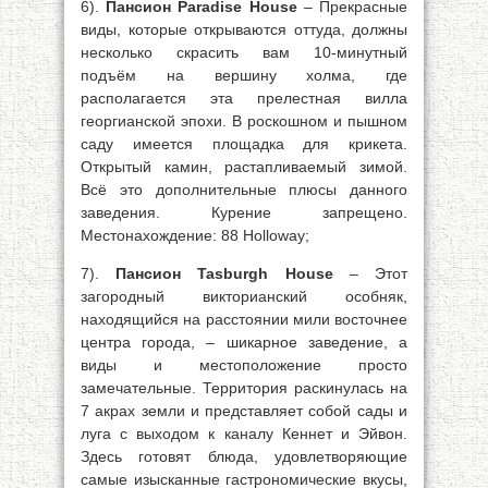
6).
Пансион Paradise House
– Прекрасные
виды, которые открываются оттуда, должны
несколько скрасить вам 10-минутный
подъём на вершину холма, где
располагается эта прелестная вилла
георгианской эпохи. В роскошном и пышном
саду имеется площадка для крикета.
Открытый камин, растапливаемый зимой.
Всё это дополнительные плюсы данного
заведения. Курение запрещено.
Местонахождение: 88 Holloway;
7).
Пансион Tasburgh House
– Этот
загородный викторианский особняк,
находящийся на расстоянии мили восточнее
центра города, – шикарное заведение, а
виды и местоположение просто
замечательные. Территория раскинулась на
7 акрах земли и представляет собой сады и
луга с выходом к каналу Кеннет и Эйвон.
Здесь готовят блюда, удовлетворяющие
самые изысканные гастрономические вкусы,