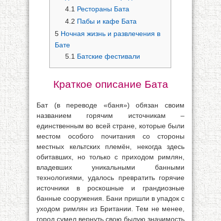
4.1
Рестораны Бата
4.2
Пабы и кафе Бата
5
Ночная жизнь и развлечения в
Бате
5.1
Батские фестивали
Краткое описание Бата
Бат (в переводе «баня») обязан своим
названием горячим источникам –
единственным во всей стране, которые были
местом особого почитания со стороны
местных кельтских племён, некогда здесь
обитавших, но только с приходом римлян,
владевших уникальными банными
технологиями, удалось превратить горячие
источники в роскошные и грандиозные
банные сооружения. Бани пришли в упадок с
уходом римлян из Британии. Тем не менее,
город сумел вернуть свою былую значимость