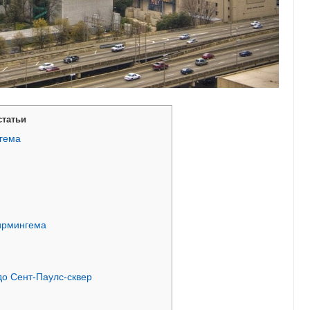
статьи
гема
ирмингема
о Сент-Паулс-сквер