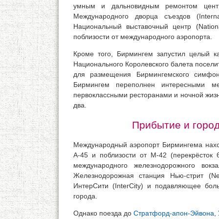
умным и дальновидным ремонтом центр
Международного дворца съездов (Intern
Национальный выставочный центр (Nationa
поблизости от международного аэропорта.
Кроме того, Бирмингем запустил целый ка
Национального Королевского балета посели
для размещения Бирмингемского симфони
Бирмингем переполнен интересными м
первоклассными ресторанами и ночной жизнь
два.
Прибытие и горо
Международный аэропорт Бирмингема находи
А-45 и поблизости от М-42 (перекрёсток 
международного железнодорожного вокз
Железнодорожная станция Нью-стрит (New
ИнтерСити (InterCity) и подавляющее бо
города.
Однако поезда до
Стратфорд-апон-Эйвона
,