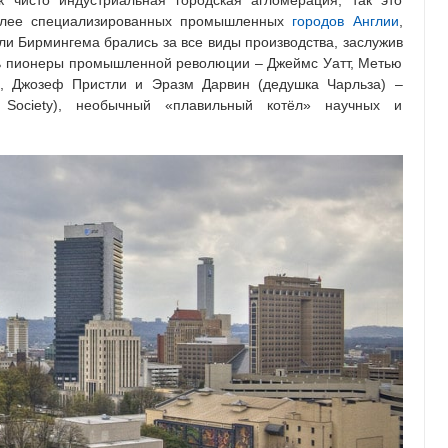
 чисто индустриальная городская агломерация, так это
более специализированных промышленных
городов Англии
,
ли Бирмингема брались за все виды производства, заслужив
сь пионеры промышленной революции – Джеймс Уатт, Метью
д, Джозеф Пристли и Эразм Дарвин (дедушка Чарльза) –
 Society), необычный «плавильный котёл» научных и