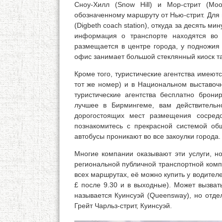
Сноу-Хилл (Snow Hill) и Мор-стрит (Mo
обозначенному маршруту от Нью-стрит. Для
(Digbeth coach station), откуда за десять м
информация о транспорте находятся во в
размещается в центре города, у подножия 
офис занимает большой стеклянный киоск та
Кроме того, туристические агентства имеют
тот же номер) и в Национальном выставочн
туристические агентства бесплатно брон
лучшее в Бирмингеме, вам действительн
дорогостоящих мест размещения сосредо
познакомитесь с прекрасной системой об
автобусы проникают во все закоулки города.
Многие компании оказывают эти услуги, но
региональной публичной транспортной компа
всех маршрутах, её можно купить у водителе
£ после 9.30 и в выходные). Может вызват
называется Куинсуэй (Queensway), но отд
Грейт Чарльз-стрит, Куинсуэй.