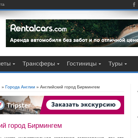
пта
леты
Трансферы
Гостиницы
Туры
я
»
Города Англии
»
Английский город Бирмингем
ий город Бирмингем