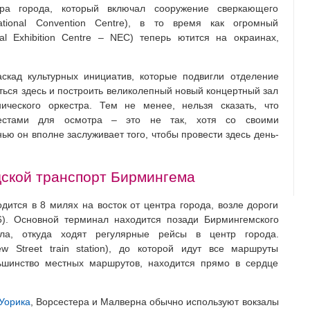
а города, который включал сооружение сверкающего
ational Convention Centre), в то время как огромный
l Exhibition Centre – NEC) теперь ютится на окраинах,
скад культурных инициатив, которые подвигли отделение
ться здесь и построить великолепный новый концертный зал
ческого оркестра. Тем не менее, нельзя сказать, что
естами для осмотра – это не так, хотя со своими
ю он вполне заслуживает того, чтобы провести здесь день-
дской транспорт Бирмингема
тся в 8 милях на восток от центра города, возле дороги
6). Основной терминал находится позади Бирмингемского
ала, откуда ходят регулярные рейсы в центр города.
 Street train station), до которой идут все маршруты
льшинство местных маршрутов, находится прямо в сердце
Уорика
, Ворсестера и Малверна обычно используют вокзалы