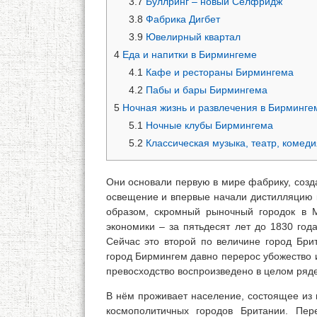
3.7
Буллринг – новый Селфридж
3.8
Фабрика Дигбет
3.9
Ювелирный квартал
4
Еда и напитки в Бирмингеме
4.1
Кафе и рестораны Бирмингема
4.2
Пабы и бары Бирмингема
5
Ночная жизнь и развлечения в Бирминге
5.1
Ночные клубы Бирмингема
5.2
Классическая музыка, театр, комеди
Они основали первую в мире фабрику, созд
освещение и впервые начали дистилляцию 
образом, скромный рыночный городок в 
экономики – за пятьдесят лет до 1830 год
Сейчас это второй по величине город Бри
город Бирмингем давно перерос убожество 
превосходство воспроизведено в целом ряде
В нём проживает население, состоящее из 
космополитичных городов Британии. Пер