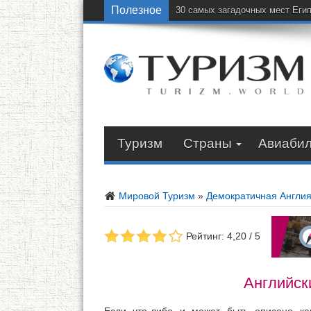
Полезное
30 самых загадочных мест Еги
Туризм
Страны
Авиаби
Мировой Туризм
»
Демократичная Англи
Рейтинг: 4,20 / 5
Английск