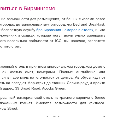
овиться в Бирмингеме
шие возможности для размещения, от башни с часами возле
городах до выносливых внутригородских Bed and Breakfast.
т бесплатную службу
бронирования номеров в отелях
, и, что
ожениях и скидках, которые могут значительно уменьшить
его поселиться поблизости от ICC, вы, конечно, заплатите
 того стоит.
женный отель в приятном викторианском городском доме с
ьшей частью сьют, номерами. Полные английские или
тся в паре миль на юго-восток от центра. Автобусы идут от
сть на поезд от Мор-стрит до станции Спринг-роуд и пройти
 адрес: 39 Broad Road, Acocks Green;
ванный викторианский отель из красного кирпича с более
ложенных комнат. Имеются возможности для фитнеса.
New Street;