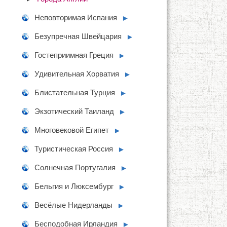
Неповторимая Испания
►
Безупречная Швейцария
►
Гостеприимная Греция
►
Удивительная Хорватия
►
Блистательная Турция
►
Экзотический Таиланд
►
Многовековой Египет
►
Туристическая Россия
►
Солнечная Португалия
►
Бельгия и Люксембург
►
Весёлые Нидерланды
►
Бесподобная Ирландия
►