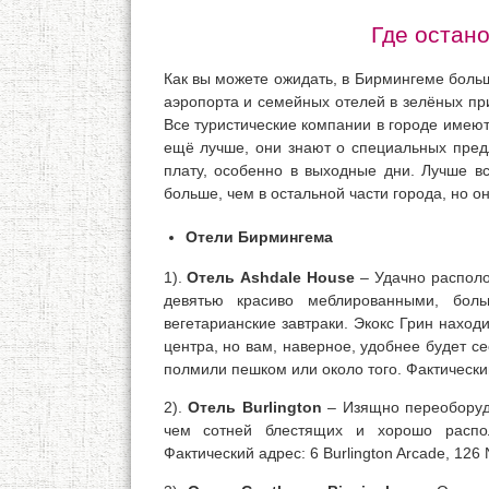
Где остан
Как вы можете ожидать, в Бирмингеме боль
аэропорта и семейных отелей в зелёных при
Все туристические компании в городе имею
ещё лучше, они знают о специальных предл
плату, особенно в выходные дни. Лучше вс
больше, чем в остальной части города, но оно
Отели Бирмингема
1).
Отель Ashdale House
– Удачно располо
девятью красиво меблированными, бол
вегетарианские завтраки. Экокс Грин находи
центра, но вам, наверное, удобнее будет се
полмили пешком или около того. Фактический
2).
Отель Burlington
– Изящно переоборудо
чем сотней блестящих и хорошо распо
Фактический адрес: 6 Burlington Arcade, 126 