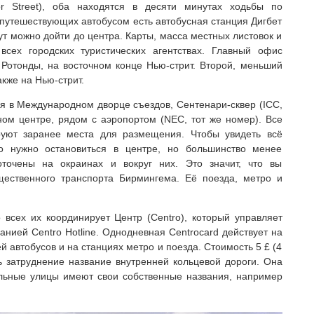
or Street), оба находятся в десяти минутах ходьбы по
 путешествующих автобусом есть автобусная станция Дигбет
инут можно дойти до центра. Карты, масса местных листовок и
сех городских туристических агентствах. Главный офис
Ротонды, на восточном конце Нью-стрит. Второй, меньший
кже на Нью-стрит.
ся в Международном дворце съездов, Сентенари-сквер (ICC,
ом центре, рядом с аэропортом (NEC, тот же номер). Все
ируют заранее места для размещения. Чтобы увидеть всё
о нужно остановиться в центре, но большинство менее
точены на окраинах и вокруг них. Это значит, что вы
щественного транспорта Бирмингема. Её поезда, метро и
 всех их координирует Центр (Centro), который управляет
нией Centro Hotline. Однодневная Centrocard действует на
й автобусов и на станциях метро и поезда. Стоимость 5 £ (4
ь затруднение название внутренней кольцевой дороги. Она
ельные улицы имеют свои собственные названия, например