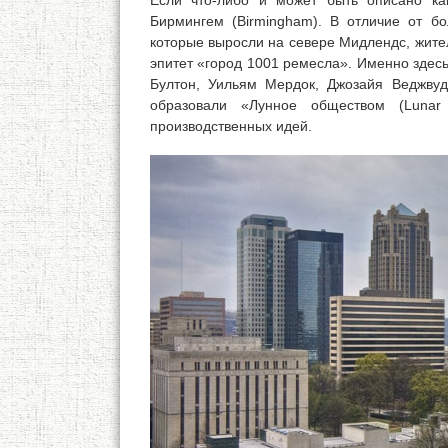
Если что-либо и может быть описано как
Бирмингем (Birmingham). В отличие от 
которые выросли на севере Мидлендс, жите
эпитет «город 1001 ремесла». Именно зде
Бултон, Уильям Мердок, Джозайя Веджву
образовали «Лунное обществом (Lunar
производственных идей.