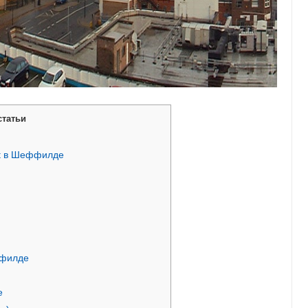
статьи
st в Шеффилде
ффилде
е