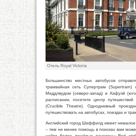
Отель Royal Victoria
Большинство местных автобусов отправ
трамвайная сеть Супертрам (Supertram) 
Миддлвудом (северо-запад) и Хафуэй (юго-
расписании, посетите центр путешествий M
(Crucible Theatre). Однодневный проезд
путешествовать на автобусах, поездах и тр
Английский город Шеффилд имеет немалое к
– тем не менее помощь в поисках вам может
найти более дешёвые пансионы Bed and 