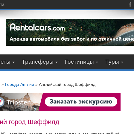
пта
леты
Трансферы
Гостиницы
Туры
я
»
Города Англии
»
Английский город Шеффилд
кий город Шеффилд