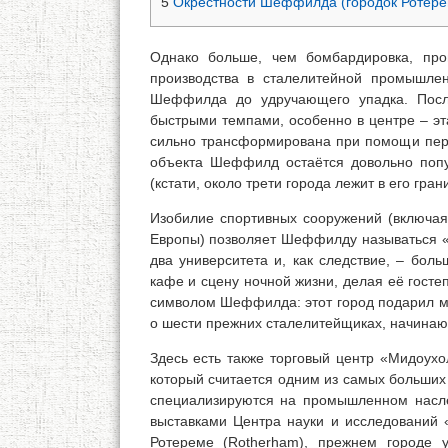
5
Окрестности Шеффилда (городок Ротере
Однако больше, чем бомбардировка, пр
производства в сталелитейной промышлен
Шеффилда до удручающего упадка. Посл
быстрыми темпами, особенно в центре – эт
сильно трансформирована при помощи перед
объекта Шеффилд остаётся довольно попу
(кстати, около трети города лежит в его гра
Изобилие спортивных сооружений (включая 
Европы) позволяет Шеффилду называться «Н
два университета и, как следствие, – бол
кафе и сцену ночной жизни, делая её госте
символом Шеффилда: этот город подарил ми
о шести прежних сталелитейщиках, начинающ
Здесь есть также торговый центр «Мидоухо
который считается одним из самых больших
специализируются на промышленном насл
выставками Центра науки и исследований 
Ротереме (Rotherham), прежнем городе у