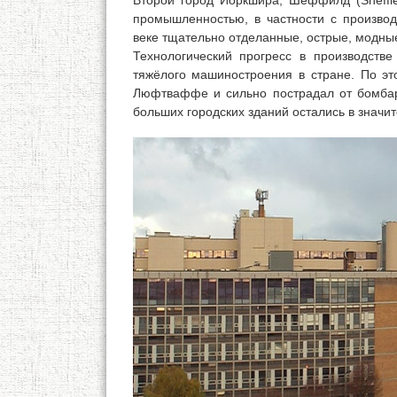
Второй город Йоркшира, Шеффилд (Sheffie
промышленностью, в частности с производ
веке тщательно отделанные, острые, модн
Технологический прогресс в производств
тяжёлого машиностроения в стране. По эт
Люфтваффе и сильно пострадал от бомбар
больших городских зданий остались в значи