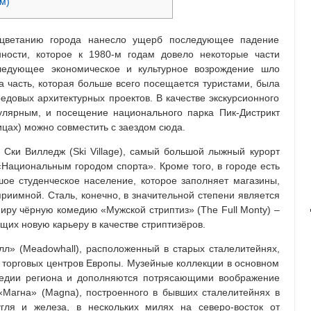
м)
оцветанию города нанесло ущерб последующее падение
ности, которое к 1980-м годам довело некоторые части
едующее экономическое и культурное возрождение шло
а часть, которая больше всего посещается туристами, была
овых архитектурных проектов. В качестве экскурсионного
лярным, и посещение национального парка Пик-Дистрикт
ницах) можно совместить с заездом сюда.
Ски Вилледж (Ski Village), самый большой лыжный курорт
ациональным городом спорта». Кроме того, в городе есть
ьшое студенческое население, которое заполняет магазины,
приимной. Сталь, конечно, в значительной степени является
ру чёрную комедию «Мужской стриптиз» (The Full Monty) –
их новую карьеру в качестве стриптизёров.
лл» (Meadowhall), расположенный в старых сталелитейнях,
 торговых центров Европы. Музейные коллекции в основном
едии региона и дополняются потрясающими воображение
«Магна» (Magna), построенного в бывших сталелитейнях в
гля и железа, в нескольких милях на северо-восток от