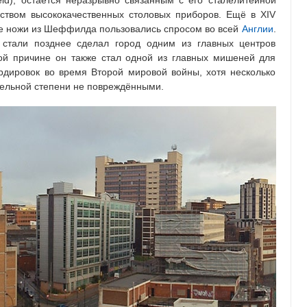
ld), остаётся неразрывно связанным с его сталелитейной
ством высококачественных столовых приборов. Ещё в XIV
ые ножи из Шеффилда пользовались спросом во всей
Англии
.
е стали позднее сделал город одним из главных центров
ой причине он также стал одной из главных мишеней для
дировок во время Второй мировой войны, хотя несколько
тельной степени не повреждёнными.