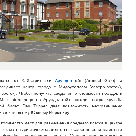
ляются от Хай-стрит или
Арундел
-гейт (Arundel Gate), а
соединяет центр города с Мидоухоллом (северо-восток),
восток). Чтобы получить сведения о стоимости поездок и
ini Interchange на Арундел-гейт, позади театра Крусибл
ной билет Day Tripper даёт возможность неограниченно
амваях по всему Южному Йоркширу.
оличество мест для размещения среднего класса в центре
 оказать туристическое агентство, особенно если вы хотите
Breakfast на окраинах города. Студенческие комнаты с