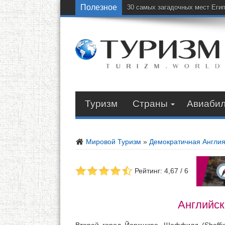
Полезное
30 самых загадочных мест Еги
Туризм
Страны
Авиаби
Мировой Туризм
»
Демократичная Англи
Рейтинг: 4,67 / 6
Английс