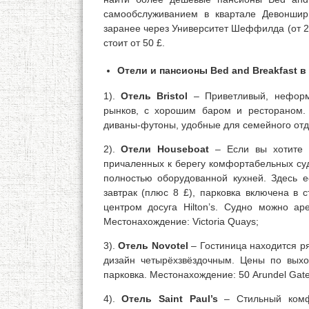
самообслуживанием в квартале Девоншир
заранее через Университет Шеффилда (от 25 £
стоит от 50 £.
Отели и пансионы Bed and Breakfast
1).
Отель Bristol
– Приветливый, неформа
рынков, с хорошим баром и рестораном.
диваны-футоны, удобные для семейного отды
2).
Отели Houseboat
– Если вы хотите 
причаленных к берегу комфортабельных суд
полностью оборудованной кухней. Здесь е
завтрак (плюс 8 £), парковка включена в 
центром досуга Hilton’s. Судно можно ар
Местонахождение: Victoria Quays;
3).
Отель Novotel
– Гостиница находится р
дизайн четырёхзвёздочным. Цены по вых
парковка. Местонахождение: 50 Arundel Gate
4).
Отель Saint Paul’s
– Стильный комфо