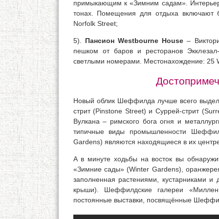
примыкающим к «Зимним садам». Интерьер
тонах. Помещения для отдыха включают б
Norfolk Street;
5).
Пансион Westbourne House
– Виктори
пешком от баров и ресторанов Экклезал-
светлыми номерами. Местонахождение: 25 We
Достоприме
Новый облик Шеффилда лучше всего выделя
стрит (Pinstone Street) и Суррей-стрит (Sur
Вулкана – римского бога огня и металлур
типичные виды промышленности Шеффил
Gardens) являются находящиеся в их центре
А в минуте ходьбы на восток вы обнаруж
«Зимние сады» (Winter Gardens), оранжере
заполненная растениями, кустарниками и 
крыши). Шеффилдские галереи «Миллениу
постоянные выставки, посвящённые Шеффил