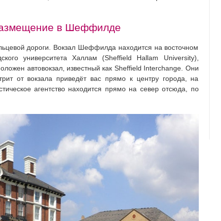
размещение в Шеффилде
ольцевой дороги. Вокзал Шеффилда находится на восточном
ого университета Халлам (Sheffield Hallam University),
ложен автовокзал, известный как Sheffield Interchange. Они
трит от вокзала приведёт вас прямо к центру города, на
истическое агентство находится прямо на север отсюда, по