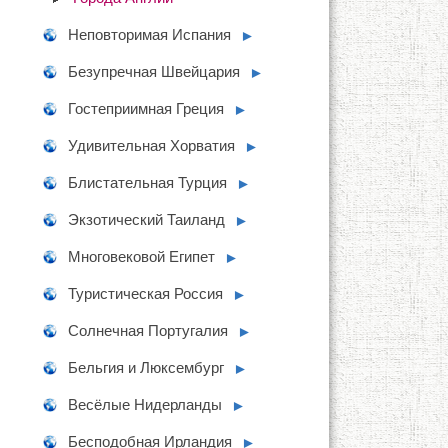
Неповторимая Испания
►
Безупречная Швейцария
►
Гостеприимная Греция
►
Удивительная Хорватия
►
Блистательная Турция
►
Экзотический Таиланд
►
Многовековой Египет
►
Туристическая Россия
►
Солнечная Португалия
►
Бельгия и Люксембург
►
Весёлые Нидерланды
►
Бесподобная Ирландия
►