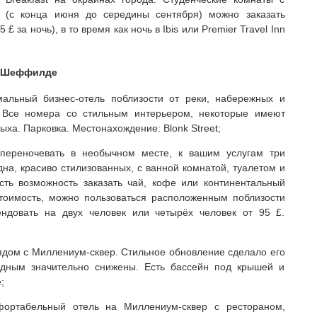
 (с конца июня до середины сентября) можно заказать
 за ночь), в то время как ночь в Ibis или Premier Travel Inn
 в Шеффилде
льный бизнес-отель поблизости от реки, набережных и
 Все номера со стильным интерьером, некоторые имеют
ха. Парковка. Местонахождение: Blonk Street;
переночевать в необычном месте, к вашим услугам три
на, красиво стилизованных, с ванной комнатой, туалетом и
сть возможность заказать чай, кофе или континентальный
стоимость, можно пользоваться расположенным поблизости
ендовать на двух человек или четырёх человек от 95 £.
ядом с Миллениум-сквер. Стильное обновление сделало его
одным значительно снижены. Есть бассейн под крышей и
;
ртабельный отель на Миллениум-сквер с рестораном,