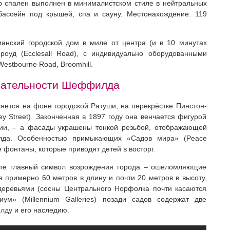
 спален выполнен в минималистском стиле в нейтральных
ассейн под крышей, спа и сауну. Местонахождение: 119
анский городской дом в миле от центра (и в 10 минутах
роуд (Ecclesall Road), с индивидуально оборудованными
stbourne Road, Broomhill.
чательности Шеффилда
ется на фоне городской Ратуши, на перекрёстке Пинстон-
rey Street). Законченная в 1897 году она венчается фигурой
гии, – а фасады украшены тонкой резьбой, отображающей
да. Особенностью примыкающих «Садов мира» (Peace
 фонтаны, которые приводят детей в восторг.
ите главный символ возрождения города – ошеломляющие
я примерно 60 метров в длину и почти 20 метров в высоту,
деревьями (сосны Центрального Норфолка почти касаются
м» (Millennium Galleries) позади садов содержат две
ду и его наследию.