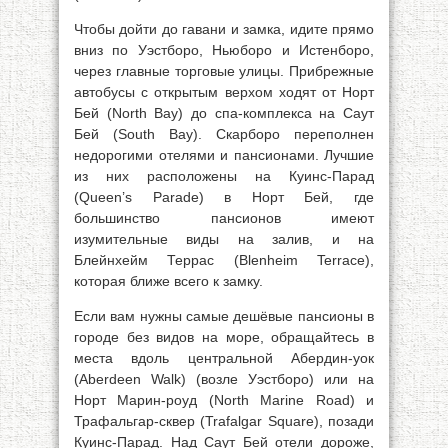
Чтобы дойти до гавани и замка, идите прямо
вниз по Уэстборо, Ньюборо и Истенборо,
через главные торговые улицы. Прибрежные
автобусы с открытым верхом ходят от Норт
Бей (North Вау) до спа-комплекса на Саут
Бей (South Вау). Скарборо переполнен
недорогими отелями и пансионами. Лучшие
из них расположены на Куинс-Парад
(Queen’s Parade) в Норт Бей, где
большинство пансионов имеют
изумительные виды на залив, и на
Блейнхейм Террас (Blenheim Terrace),
которая ближе всего к замку.
Если вам нужны самые дешёвые пансионы в
городе без видов на море, обращайтесь в
места вдоль центральной Абердин-уок
(Aberdeen Walk) (возле Уэстборо) или на
Норт Марин-роуд (North Marine Road) и
Трафальгар-сквер (Trafalgar Square), позади
Куинс-Парад. Над Саут Бей отели дороже,