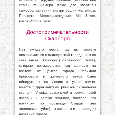
семейных номера плюс две квартиры
самообслуживания внутри башни мельницы.
Парковка. Местонахождение: Mill Street,
возле Victoria Road.
Достопримечательности
Скарборо
Нет лучшего места, где вы можете
познакомиться с планировкой города, чем со
стен замка Скарборо (Scarborough Castle),
которые возвышаются над заливом на
востоке от центра города. Реликвии
бронзового и железного веков были
обнаружены на лесистом утёсе замка,
вместе с фрагментами римской сигнальной
станции IV века, саксонской и норманнской
часовни и лагеря викингов, построенного
викингом по прозвищу Скарди (или
«волосатая губа»), от которого и происходит
название города.