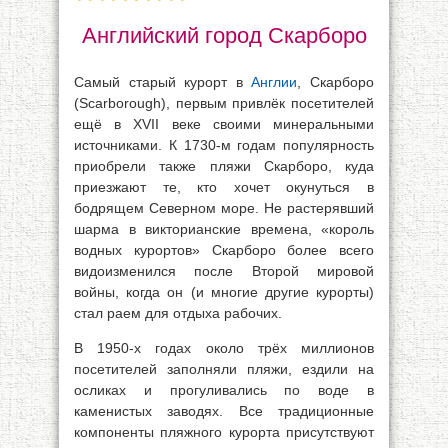
Английский город Скарборо
Самый старый курорт в
Англии
, Скарборо
(Scarborough), первым привлёк посетителей
ещё в XVII веке своими минеральными
источниками. К 1730-м годам популярность
приобрели также пляжи Скарборо, куда
приезжают те, кто хочет окунуться в
бодрящем Северном море. Не растерявший
шарма в викторианские времена, «король
водных курортов» Скарборо более всего
видоизменился после Второй мировой
войны, когда он (и многие другие курорты)
стал раем для отдыха рабочих.
В 1950-х годах около трёх миллионов
посетителей заполняли пляжи, ездили на
осликах и прогуливались по воде в
каменистых заводях. Все традиционные
компоненты пляжного курорта присутствуют