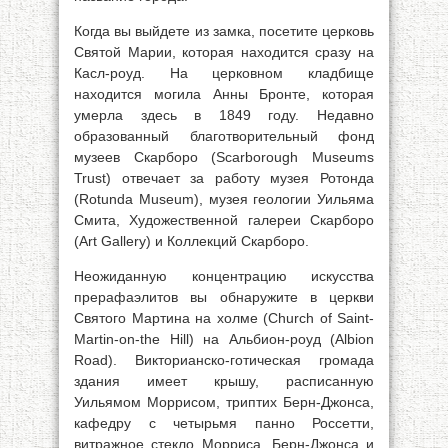
Когда вы выйдете из замка, посетите церковь
Святой Марии, которая находится сразу на
Касл-роуд. На церковном кладбище
находится могила Анны Бронте, которая
умерла здесь в 1849 году. Недавно
образованный благотворительный фонд
музеев Скарборо (Scarborough Museums
Trust) отвечает за работу музея Ротонда
(Rotunda Museum), музея геологии Уильяма
Смита, Художественной галереи Скарборо
(Art Gallery) и Коллекций Скарборо.
Неожиданную концентрацию искусства
прерафаэлитов вы обнаружите в церкви
Святого Мартина на холме (Church of Saint-
Martin-on-the Hill) на Альбион-роуд (Albion
Road). Викторианско-готическая громада
здания имеет крышу, расписанную
Уильямом Моррисом, триптих Берн-Джонса,
кафедру с четырьмя панно Россетти,
витражное стекло Морриса, Берн-Джонса и