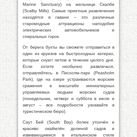
Marine Sanctuary) на мельнице Скалби
(Scalby Mills). Самые приятные развлечения
находятся в гавани – это различные
старомодные аттракционы наподобие
электрических автомобильчиков и
спиральных горок.
От берега бухты вы сможете отправиться в
один из круизов на быстроходных катерах,
которые снуют летом в течение целого дня.
Если хотите необычно развлечься,
отправляйтесь в Писхолм-парк (Peasholm
Park), где на озере устраиваются морские
сражения в масштабе миниатюрных
управляемых людьми морских судов
(понедельник, четверг и суббота в июле и
август – все подробности узнавайте в
туристическом бюро).
Саут Бей (South Вау) более утончён и
красиво окаймлён долиной садов и
извивающимися в итальянском стиле