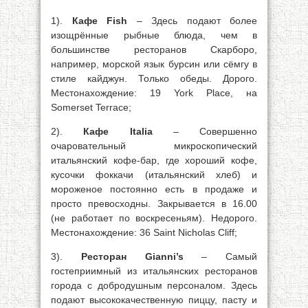
1).
Кафе Fish
– Здесь подают более
изощрённые рыбные блюда, чем в
большинстве ресторанов Скарборо,
например, морской язык бурсин или сёмгу в
стиле кайджун. Только обеды. Дорого.
Местонахождение: 19 York Place, на
Somerset Terrace;
2).
Кафе Italia
– Совершенно
очаровательный микроскопический
итальянский кофе-бар, где хороший кофе,
кусочки фоккачи (итальянский хлеб) и
мороженое постоянно есть в продаже и
просто превосходны. Закрывается в 16.00
(не работает по воскресеньям). Недорого.
Местонахождение: 36 Saint Nicholas Cliff;
3).
Ресторан Gianni’s
– Самый
гостеприимный из итальянских ресторанов
города с добродушным персоналом. Здесь
подают высококачественную пиццу, пасту и