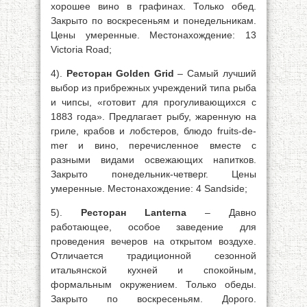
хорошее вино в графинах. Только обед.
Закрыто по воскресеньям и понедельникам.
Цены умеренные. Местонахождение: 13
Victoria Road;
4).
Ресторан Golden Grid
– Самый лучший
выбор из прибрежных учреждений типа рыба
и чипсы, «готовит для прогуливающихся с
1883 года». Предлагает рыбу, жаренную на
гриле, крабов и лобстеров, блюдо fruits-de-
mer и вино, перечисленное вместе с
разными видами освежающих напитков.
Закрыто понедельник-четверг. Цены
умеренные. Местонахождение: 4 Sandside;
5).
Ресторан Lanterna
– Давно
работающее, особое заведение для
проведения вечеров на открытом воздухе.
Отличается традиционной сезонной
итальянской кухней и спокойным,
формальным окружением. Только обеды.
Закрыто по воскресеньям. Дорого.