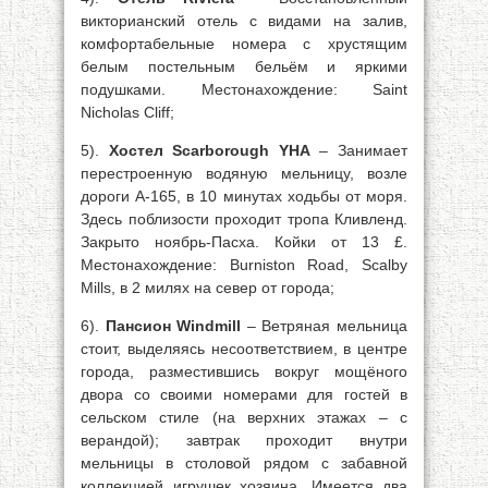
викторианский отель с видами на залив,
комфортабельные номера с хрустящим
белым постельным бельём и яркими
подушками. Местонахождение: Saint
Nicholas Cliff;
5).
Хостел Scarborough YHA
– Занимает
перестроенную водяную мельницу, возле
дороги А-165, в 10 минутах ходьбы от моря.
Здесь поблизости проходит тропа Кливленд.
Закрыто ноябрь-Пасха. Койки от 13 £.
Местонахождение: Burniston Road, Scalby
Mills, в 2 милях на север от города;
6).
Пансион Windmill
– Ветряная мельница
стоит, выделяясь несоответствием, в центре
города, разместившись вокруг мощёного
двора со своими номерами для гостей в
сельском стиле (на верхних этажах – с
верандой); завтрак проходит внутри
мельницы в столовой рядом с забавной
коллекцией игрушек хозяина. Имеется два