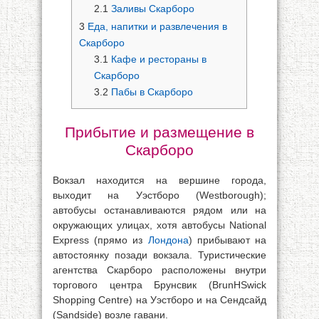
2.1
Заливы Скарборо
3
Еда, напитки и развлечения в
Скарборо
3.1
Кафе и рестораны в
Скарборо
3.2
Пабы в Скарборо
Прибытие и размещение в
Скарборо
Вокзал находится на вершине города,
выходит на Уэстборо (Westborough);
автобусы останавливаются рядом или на
окружающих улицах, хотя автобусы National
Express (прямо из
Лондона
) прибывают на
автостоянку позади вокзала. Туристические
агентства Скарборо расположены внутри
торгового центра Брунсвик (BrunHSwick
Shopping Centre) на Уэстборо и на Сендсайд
(Sandside) возле гавани.