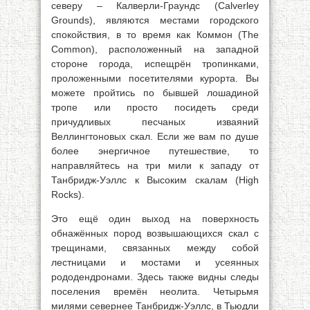
северу – Калверли-Граундс (Calverley
Grounds), являются местами городского
спокойствия, в то время как Коммон (The
Common), расположенный на западной
стороне города, испещрён тропинками,
проложенными посетителями курорта. Вы
можете пройтись по бывшей лошадиной
тропе или просто посидеть среди
причудливых песчаных изваяний
Веллингтоновых скал. Если же вам по душе
более энергичное путешествие, то
направляйтесь на три мили к западу от
Танбридж-Уэллс к Высоким скалам (High
Rocks).
Это ещё один выход на поверхность
обнажённых пород возвышающихся скал с
трещинами, связанных между собой
лестницами и мостами и усеянных
рододендронами. Здесь также видны следы
поселения времён неолита. Четырьмя
милями севернее Танбридж-Уэллс, в Тьюдли