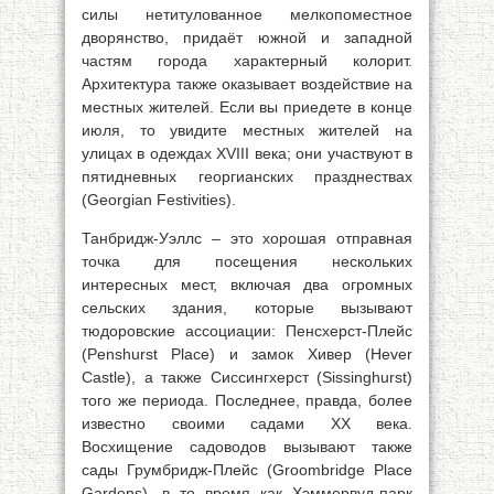
силы нетитулованное мелкопоместное
дворянство, придаёт южной и западной
частям города характерный колорит.
Архитектура также оказывает воздействие на
местных жителей. Если вы приедете в конце
июля, то увидите местных жителей на
улицах в одеждах XVIII века; они участвуют в
пятидневных георгианских празднествах
(Georgian Festivities).
Танбридж-Уэллс – это хорошая отправная
точка для посещения нескольких
интересных мест, включая два огромных
сельских здания, которые вызывают
тюдоровские ассоциации: Пенсхерст-Плейс
(Penshurst Place) и замок Хивер (Hever
Castle), а также Сиссингхерст (Sissinghurst)
того же периода. Последнее, правда, более
известно своими садами XX века.
Восхищение садоводов вызывают также
сады Грумбридж-Плейс (Groombridge Place
Gardens), в то время как Хэммервуд-парк