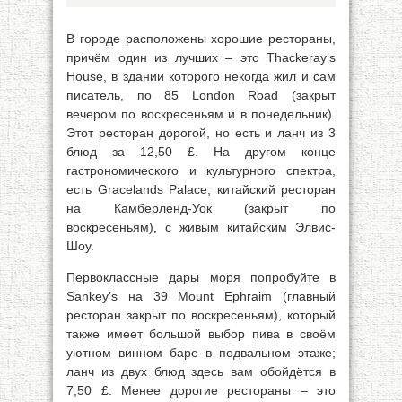
В городе расположены хорошие рестораны,
причём один из лучших – это Thackeray’s
House, в здании которого некогда жил и сам
писатель, по 85 London Road (закрыт
вечером по воскресеньям и в понедельник).
Этот ресторан дорогой, но есть и ланч из 3
блюд за 12,50 £. На другом конце
гастрономического и культурного спектра,
есть Gracelands Palace, китайский ресторан
на Камберленд-Уок (закрыт по
воскресеньям), с живым китайским Элвис-
Шоу.
Первоклассные дары моря попробуйте в
Sankey’s на 39 Mount Ephraim (главный
ресторан закрыт по воскресеньям), который
также имеет большой выбор пива в своём
уютном винном баре в подвальном этаже;
ланч из двух блюд здесь вам обойдётся в
7,50 £. Менее дорогие рестораны – это