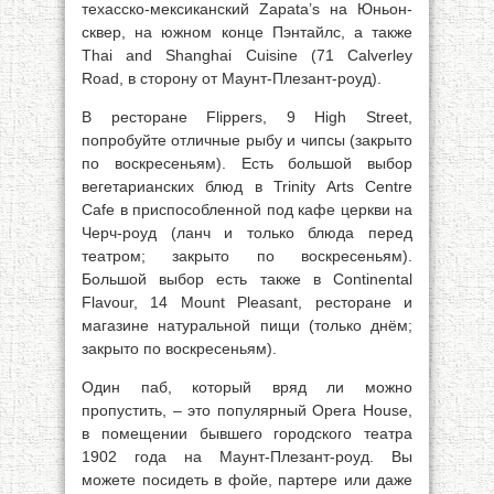
техасско-мексиканский Zapata’s на Юньон-
сквер, на южном конце Пэнтайлс, а также
Thai and Shanghai Cuisine (71 Calverley
Road, в сторону от Маунт-Плезант-роуд).
В ресторане Flippers, 9 High Street,
попробуйте отличные рыбу и чипсы (закрыто
по воскресеньям). Есть большой выбор
вегетарианских блюд в Trinity Arts Centre
Cafe в приспособленной под кафе церкви на
Черч-роуд (ланч и только блюда перед
театром; закрыто по воскресеньям).
Большой выбор есть также в Continental
Flavour, 14 Mount Pleasant, ресторане и
магазине натуральной пищи (только днём;
закрыто по воскресеньям).
Один паб, который вряд ли можно
пропустить, – это популярный Opera House,
в помещении бывшего городского театра
1902 года на Маунт-Плезант-роуд. Вы
можете посидеть в фойе, партере или даже