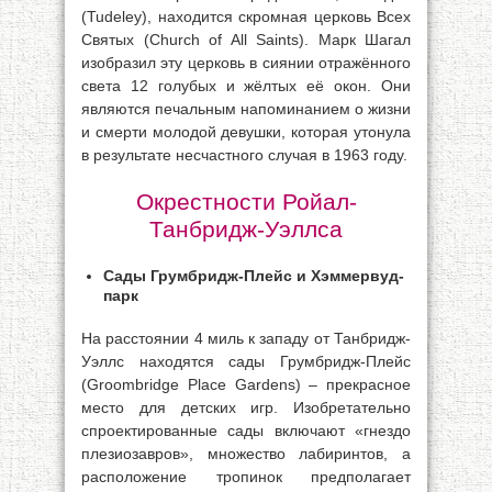
(Tudeley), находится скромная церковь Всех
Святых (Church of All Saints). Марк Шагал
изобразил эту церковь в сиянии отражённого
света 12 голубых и жёлтых её окон. Они
являются печальным напоминанием о жизни
и смерти молодой девушки, которая утонула
в результате несчастного случая в 1963 году.
Окрестности Ройал-
Танбридж-Уэллса
Сады Грумбридж-Плейс и Хэммервуд-
парк
На расстоянии 4 миль к западу от Танбридж-
Уэллс находятся сады Грумбридж-Плейс
(Groombridge Place Gardens) – прекрасное
место для детских игр. Изобретательно
спроектированные сады включают «гнездо
плезиозавров», множество лабиринтов, а
расположение тропинок предполагает