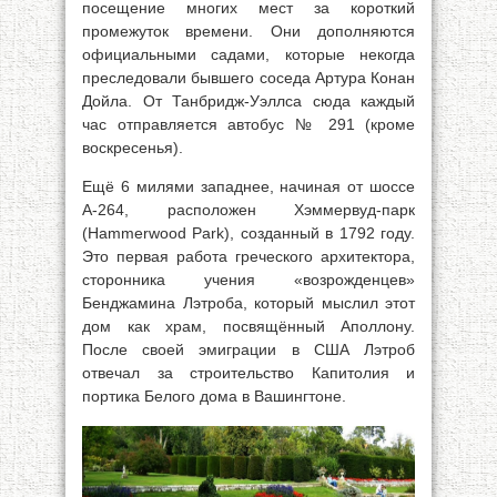
посещение многих мест за короткий
промежуток времени. Они дополняются
официальными садами, которые некогда
преследовали бывшего соседа Артура Конан
Дойла. От Танбридж-Уэллса сюда каждый
час отправляется автобус № 291 (кроме
воскресенья).
Ещё 6 милями западнее, начиная от шоссе
А-264, расположен Хэммервуд-парк
(Hammerwood Park), созданный в 1792 году.
Это первая работа греческого архитектора,
сторонника учения «возрожденцев»
Бенджамина Лэтроба, который мыслил этот
дом как храм, посвящённый Аполлону.
После своей эмиграции в США Лэтроб
отвечал за строительство Капитолия и
портика Белого дома в Вашингтоне.