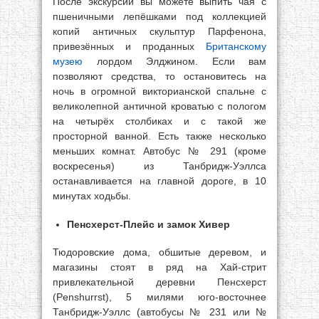
После экскурсии вы можете выпить чая с
пшеничными лепёшками под коллекцией
копий античных скульптур Парфенона,
привезённых и проданных
Британскому
музею
лордом Элджином. Если вам
позволяют средства, то остановитесь на
ночь в огромной викторианской спальне с
великолепной античной кроватью с пологом
на четырёх столбиках и с такой же
просторной ванной. Есть также несколько
меньших комнат. Автобус № 291 (кроме
воскресенья) из Танбридж-Уэллса
останавливается на главной дороге, в 10
минутах ходьбы.
Пенсхерст-Плейс и замок Хивер
Тюдоровские дома, обшитые деревом, и
магазины стоят в ряд на Хай-стрит
привлекательной деревни Пенсхерст
(Penshurrst), 5 милями юго-восточнее
Танбридж-Уэллс (автобусы № 231 или №