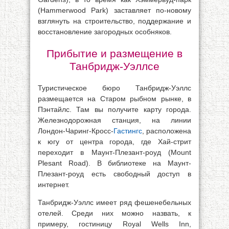
(Hammerwood Park) заставляет по-новому
взглянуть на строительство, поддержание и
восстановление загородных особняков.
Прибытие и размещение в
Танбридж-Уэллсе
Туристическое бюро Танбридж-Уэллс
размещается на Старом рыбном рынке, в
Пэнтайлс. Там вы получите карту города.
Железнодорожная станция, на линии
Лондон-Чаринг-Кросс-
Гастингс
, расположена
к югу от центра города, где Хай-стрит
переходит в Маунт-Плезант-роуд (Mount
Plesant Road). В библиотеке на Маунт-
Плезант-роуд есть свободный доступ в
интернет.
Танбридж-Уэллс имеет ряд фешенебельных
отелей. Среди них можно назвать, к
примеру, гостиницу Royal Wells Inn,