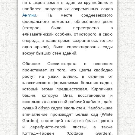
пять акров земли в один из крупнейших и
наиболее популярных современных садов
Англии
. На месте средневекового
феодального поместья, обнесённого рвом
(которое было перестроено в
елизаветинский особняк, от которого, в свою
очередь, в наше время сохранилось только
одно крыло), были спроектированы сады
вокруг бывших стен зданий.
Обаяние Сиссингхерста в основном
проистекает из того, что цветы свободно
растут на узких аллеях, в отличие от
классического формализма больших садов,
который этому предшествовал. Кирпичная
башня, которую Вита восстановила и
использовала как свой рабочий кабинет, даёт
лучший обзор садов вдоль стен. Наибольшее
впечатление производят Белый сад (White
Garden), состоящий только из белых цветов
и серебристо-серой листвы, а также
Коттедж-Гарден (Cottage Garden),