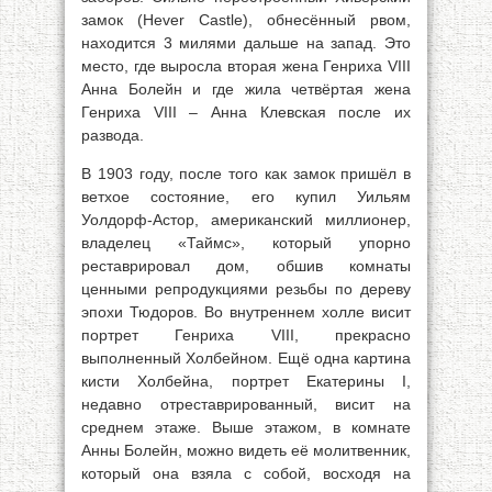
замок (Hever Castle), обнесённый рвом,
находится 3 милями дальше на запад. Это
место, где выросла вторая жена Генриха VIII
Анна Болейн и где жила четвёртая жена
Генриха VIII – Анна Клевская после их
развода.
В 1903 году, после того как замок пришёл в
ветхое состояние, его купил Уильям
Уолдорф-Астор, американский миллионер,
владелец «Таймс», который упорно
реставрировал дом, обшив комнаты
ценными репродукциями резьбы по дереву
эпохи Тюдоров. Во внутреннем холле висит
портрет Генриха VIII, прекрасно
выполненный Холбейном. Ещё одна картина
кисти Холбейна, портрет Екатерины I,
недавно отреставрированный, висит на
среднем этаже. Выше этажом, в комнате
Анны Болейн, можно видеть её молитвенник,
который она взяла с собой, восходя на