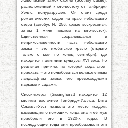
Живописный замок Скотни (Scotney Castle),
расположенный к юго-востоку от Танбридж-
Уэллс, полуразрушен. Он стоит среди
романтических садов на краю небольшого
озера (автобус № 256, кроме воскресенья,
затем 1 миля пешком на юго-восток).
Единственная сохранившаяся в
неприкосновенности часть небольшого
замка – это якобитское крыло (открыто
только с мая по конец сентября), где
находятся памятники культуры XVI века. Но
реальная причина, по которой сюда стоит
приехать, – это полюбоваться великолепным
ландшафтом замка, его превосходными
парками и садами.
Сиссингхерст (Sissinghurst) находится 12
милями восточнее Танбридж-Уэллса. Вита
Сэквилл-Уэст назвала это место «садом,
взывающим о помощи», когда она и её муж
приобрели его в 1920-х годах. В
последующие годы они преобразовали эти