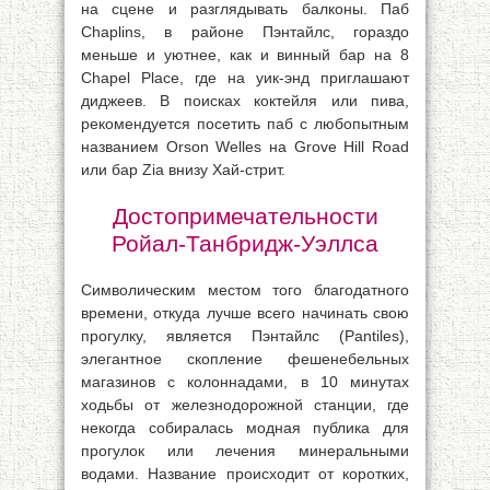
на сцене и разглядывать балконы. Паб
Chaplins, в районе Пэнтайлс, гораздо
меньше и уютнее, как и винный бар на 8
Chapel Place, где на уик-энд приглашают
диджеев. В поисках коктейля или пива,
рекомендуется посетить паб с любопытным
названием Orson Welles на Grove Hill Road
или бар Zia внизу Хай-стрит.
Достопримечательности
Ройал-Танбридж-Уэллса
Символическим местом того благодатного
времени, откуда лучше всего начинать свою
прогулку, является Пэнтайлс (Pantiles),
элегантное скопление фешенебельных
магазинов с колоннадами, в 10 минутах
ходьбы от железнодорожной станции, где
некогда собиралась модная публика для
прогулок или лечения минеральными
водами. Название происходит от коротких,