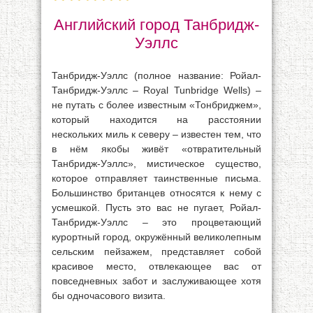
Английский город Танбридж-
Уэллс
Танбридж-Уэллс (полное название: Ройал-
Танбридж-Уэллс – Royal Tunbridge Wells) –
не путать с более известным «Тонбриджем»,
который находится на расстоянии
нескольких миль к северу – известен тем, что
в нём якобы живёт «отвратительный
Танбридж-Уэллс», мистическое существо,
которое отправляет таинственные письма.
Большинство британцев относятся к нему с
усмешкой. Пусть это вас не пугает, Ройал-
Танбридж-Уэллс – это процветающий
курортный город, окружённый великолепным
сельским пейзажем, представляет собой
красивое место, отвлекающее вас от
повседневных забот и заслуживающее хотя
бы одночасового визита.