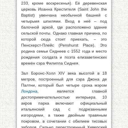
233, кроме воскресенья). Её деревенская
церковь Иоанна Крестителя (Saint John the
Baptist) увенчана необычной башней с
четырьмя шпилями. Вход в неё – под
балочной аркой, где расположено здание
сельской почты. Однако главная причина, по
которой сюда стоит приехать, – это
Пенсхерст-Плейс (Penshurst Place). Это
родина семьи Сиднеев с 1552 года и место
рождения солдата и поэта елизаветинских
времён сэра Филиппа Сиднея.
Зал Бэронс-Холл XIV века высотой в 18
метров, построенный для сэра Джона де
Палтни, который был четыре срока мэром
Лондона
, является главной
достопримечательностью интерьера. 10
акров парка включают официальный
итальянский сад с подрезанными
изгородями, а также двойным травяным
покровом, в сочетании с обилием тисовых
заборов. Сильно перестроенный Хиверский