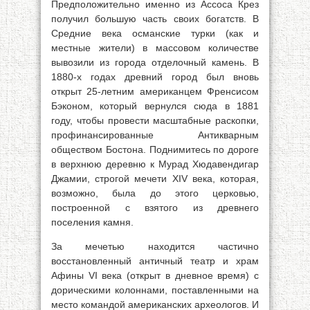
Предположительно именно из Ассоса Крез
получил большую часть своих богатств. В
Средние века османские турки (как и
местные жители) в массовом количестве
вывозили из города отделочный камень. В
1880-х годах древний город был вновь
открыт 25-летним американцем Френсисом
Бэконом, который вернулся сюда в 1881
году, чтобы провести масштабные раскопки,
профинансированные Антикварным
обществом Бостона. Поднимитесь по дороге
в верхнюю деревню к Мурад Хюдавендигар
Джамии, строгой мечети XIV века, которая,
возможно, была до этого церковью,
построенной с взятого из древнего
поселения камня.
За мечетью находится частично
восстановленный античный театр и храм
Афины VI века (открыт в дневное время) с
дорическими колоннами, поставленными на
место командой американских археологов. И