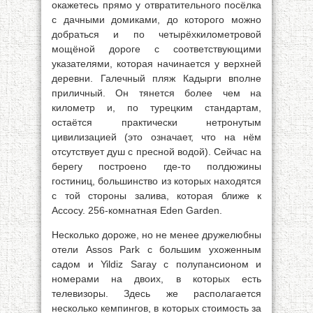
окажетесь прямо у отвратительного посёлка
с дачными домиками, до которого можно
добраться и по четырёхкилометровой
мощёной дороге с соответствующими
указателями, которая начинается у верхней
деревни. Галечный пляж Кадырги вполне
приличный. Он тянется более чем на
километр и, по турецким стандартам,
остаётся практически нетронутым
цивилизацией (это означает, что на нём
отсутствует душ с пресной водой). Сейчас на
берегу построено где-то полдюжины
гостиниц, большинство из которых находятся
с той стороны залива, которая ближе к
Ассосу. 256-комнатная Eden Garden.
Несколько дороже, но не менее дружелюбны
отели Assos Park с большим ухоженным
садом и Yildiz Saray с полупансионом и
номерами на двоих, в которых есть
телевизоры. Здесь же располагается
несколько кемпингов, в которых стоимость за