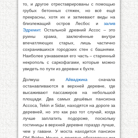
то, и другое отреставрированы с помощью
грубых бетонных стяжек, но всё ещё
прекрасны, хотя их и затмевают виды на
близлежащий остров Лесбос и
залив
Эдремит
. Остальной древний Ассос – это
руины храма, заключённые внутри
впечатляющих старых, лишь частично
сохранившихся городских стен с башнями.
Наиболее узнаваемая его часть – старинный
некрополь с саркофагами, которые можно
увидеть по пути из деревни к бухте.
Долмуш из
Айваджика
сначала
останавливаются в верхней деревне, где
высаживают пассажиров на небольшой
площади. Два самых дешёвых пансиона
Ассоса, Tekin и Sidar, находятся на дороге за
деревней, но это как раз тот случай, когда
лучше заплатить подороже, поскольку
гостиницы в верхней деревне гораздо лучше,
чем у гавани. У моста находится пансион
Old Bridge House с приятно обставленными