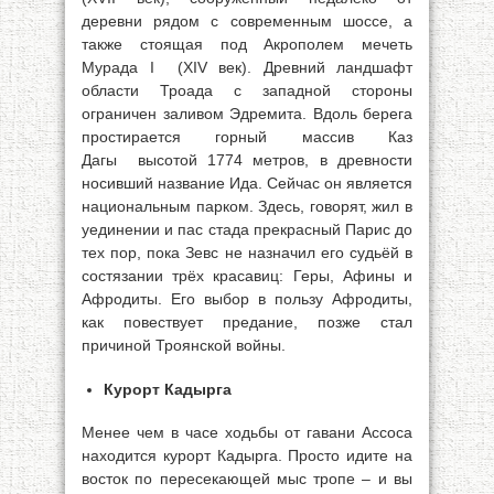
деревни рядом с современным шоссе, а
также стоящая под Акрополем мечеть
Мурада I (XIV век). Древний ландшафт
области Троада с западной стороны
ограничен заливом Эдремита. Вдоль берега
простирается горный массив Каз
Дагы
высотой 1774 метров, в древности
носивший название Ида. Сейчас он является
национальным парком. Здесь, говорят, жил в
уединении и пас стада прекрасный Парис до
тех пор, пока Зевс не назначил его судьёй в
состязании трёх красавиц: Геры, Афины и
Афродиты. Его выбор в пользу Афродиты,
как повествует предание, позже стал
причиной Троянской войны.
Курорт Кадырга
Менее чем в часе ходьбы от гавани Ассоса
находится курорт Кадырга. Просто идите на
восток по пересекающей мыс тропе – и вы