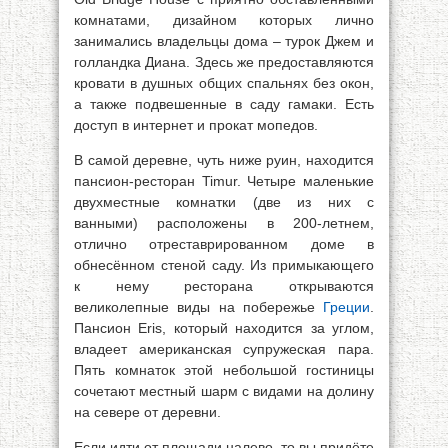
комнатами, дизайном которых лично
занимались владельцы дома – турок Джем и
голландка Диана. Здесь же предоставляются
кровати в душных общих спальнях без окон,
а также подвешенные в саду гамаки. Есть
доступ в интернет и прокат мопедов.
В самой деревне, чуть ниже руин, находится
пансион-ресторан Timur. Четыре маленькие
двухместные комнатки (две из них с
ванными) расположены в 200-летнем,
отлично отреставрированном доме в
обнесённом стеной саду. Из примыкающего
к нему ресторана открываются
великолепные виды на побережье
Греции
.
Пансион Eris, который находится за углом,
владеет американская супружеская пара.
Пять комнаток этой небольшой гостиницы
сочетают местный шарм с видами на долину
на севере от деревни.
Если идти от площади налево, то вы придёте