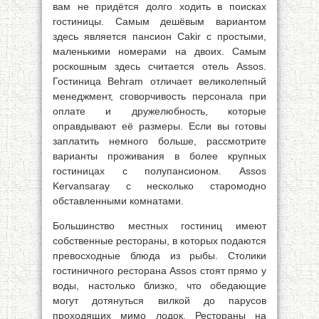
вам не придётся долго ходить в поисках
гостиницы. Самым дешёвым вариантом
здесь является пансион Cakir с простыми,
маленькими номерами на двоих. Самым
роскошным здесь считается отель Assos.
Гостиница Behram отличает великолепный
менеджмент, сговорчивость персонала при
оплате и дружелюбность, которые
оправдывают её размеры. Если вы готовы
заплатить немного больше, рассмотрите
варианты проживания в более крупных
гостиницах с полупансионом. Assos
Kervansaray с несколько старомодно
обставленными комнатами.
Большинство местных гостиниц имеют
собственные рестораны, в которых подаются
превосходные блюда из рыбы. Столики
гостиничного ресторана Assos стоят прямо у
воды, настолько близко, что обедающие
могут дотянуться вилкой до парусов
проходящих мимо лодок. Рестораны на