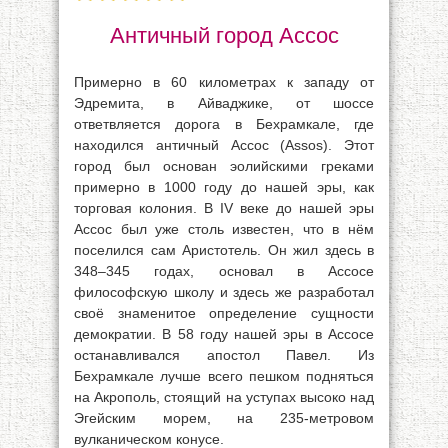
Античный город Ассос
Примерно в 60 километрах к западу от
Эдремита, в Айваджике, от шоссе
ответвляется дорога в Бехрамкале, где
находился античный Ассос (Assos). Этот
город был основан эолийскими греками
примерно в 1000 году до нашей эры, как
торговая колония. В IV веке до нашей эры
Ассос был уже столь известен, что в нём
поселился сам Аристотель. Он жил здесь в
348–345 годах, основал в Ассосе
философскую школу и здесь же разработал
своё знаменитое определение сущности
демократии. В 58 году нашей эры в Ассосе
останавливался апостол Павел. Из
Бехрамкале лучше всего пешком подняться
на Акрополь, стоящий на уступах высоко над
Эгейским морем, на 235-метровом
вулканическом конусе.