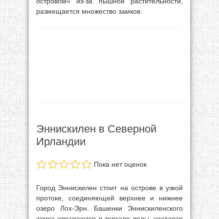
островом» из-за пышной растительности,
размещается множество замков.
Эннискилен в Северной
Ирландии
Пока нет оценок
Город Эннискилен стоит на острове в узкой
протоке, соединяющей верхнее и нижнее
озеро Лох-Эрн. Башенки Эннискиленского
замка отражаются в зеркале воды, создавая