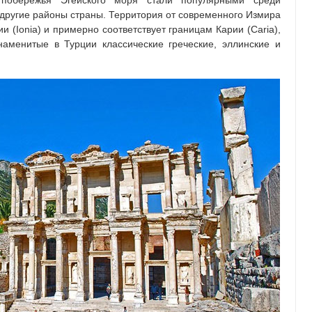
 побережья Эгейского моря стали популярными среди
 другие районы страны. Территория от современного Измира
 (Ionia) и примерно соответствует границам Карии (Caria),
аменитые в Турции классические греческие, эллинские и