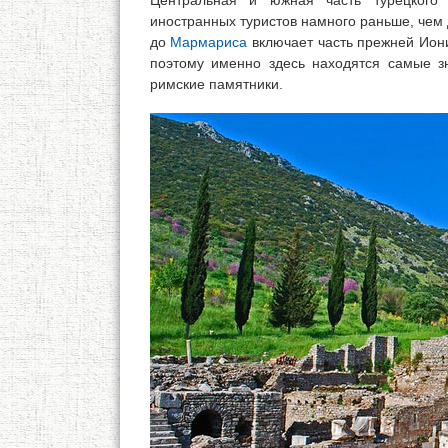
Центральная и южная часть турецкого
иностранных туристов намного раньше, чем
до
Мармариса
включает часть прежней Ионии
поэтому именно здесь находятся самые зн
римские памятники.