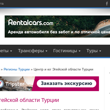
пта
леты
Трансферы
Гостиницы
Туры
»
Регионы Турции
»
Центр и юг Эгейской области Турции
гейской области Турции