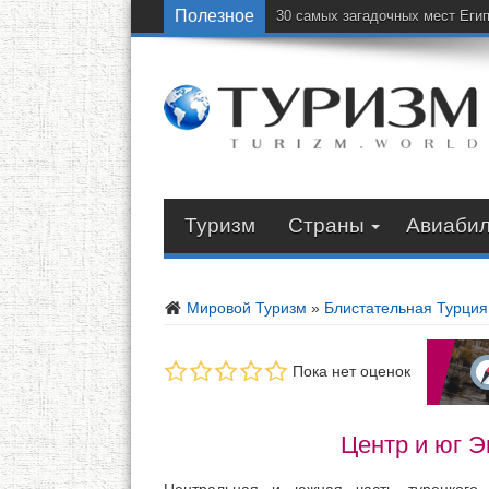
Полезное
30 самых загадочных мест Еги
Туризм
Страны
Авиаби
Мировой Туризм
»
Блистательная Турция
Пока нет оценок
Центр и юг Э