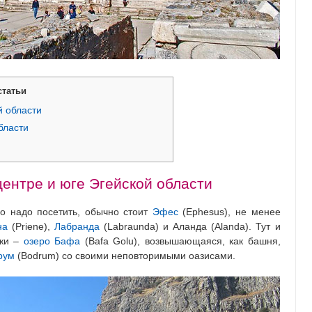
статьи
й области
бласти
ентре и юге Эгейской области
но надо посетить, обычно стоит
Эфес
(Ephesus), не менее
на
(Priene),
Лабранда
(Labraunda) и Аланда (Alanda). Тут и
ажи –
озеро Бафа
(Bafa Golu), возвышающаяся, как башня,
рум
(Bodrum) со своими неповторимыми оазисами.