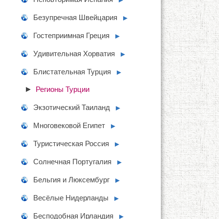
Безупречная Швейцария
►
Гостеприимная Греция
►
Удивительная Хорватия
►
Блистательная Турция
►
Регионы Турции
Экзотический Таиланд
►
Многовековой Египет
►
Туристическая Россия
►
Солнечная Португалия
►
Бельгия и Люксембург
►
Весёлые Нидерланды
►
Бесподобная Ирландия
►