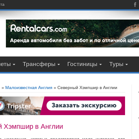
пта
леты
Трансферы
Гостиницы
Туры
я
»
Малоизвестная Англия
»
Северный Хэмпшир в Англии
 Хэмпшир в Англии