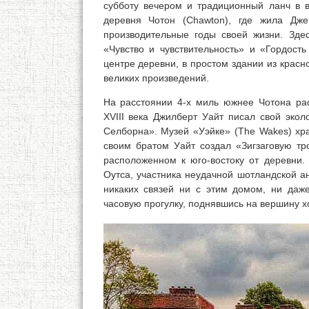
субботу вечером и традиционный ланч в 
деревня Чотон (Chawton), где жила Д
производительные годы своей жизни. Зде
«Чувство и чувствительность» и «Гордост
центре деревни, в простом здании из красн
великих произведений.
На расстоянии 4-х миль южнее Чотона раск
XVIII века Джилберт Уайт писал свой экол
Селборна». Музей «Уэйке» (The Wakes) хра
своим братом Уайт создал «Зигзаговую т
расположенном к юго-востоку от деревни.
Оутса, участника неудачной шотландской а
никаких связей ни с этим домом, ни даж
часовую прогулку, поднявшись на вершину х