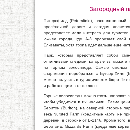
Загородный п
Питерсфилд (Petersfield), расположенный
просёлочной дороге и сегодня являетс
представляет мало интереса для туристов.
южнее города, где A-3 прорезает свой 
Елизаветы, хотя тропа идёт дальше ещё чет
Парк, который представляет собой сме
отчётливыми следами, которые вы можете и
на горном велосипеде. Самые смелые 
снаряжения перебраться с Бутсер-Хилл (B
можно получить в туристическом бюро Пит
и работающем в те же часы.
Горные велосипеды можно взять напрокат в Ow
чтобы убедиться в их наличии. Размещени
Беритон (Buriton), на северной стороне п
века Nursted Farm (кредитные карты не при
деревни, в стороне от В-2146. Кроме того,
Беритона, Mizzards Farm (кредитные карты