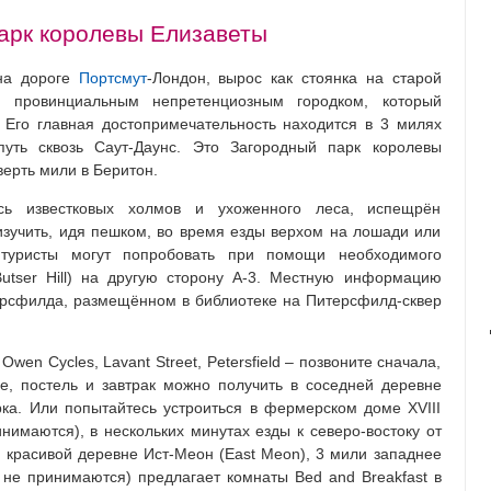
арк королевы Елизаветы
 на дороге
Портсмут
-Лондон, вырос как стоянка на старой
я провинциальным непретенциозным городком, который
 Его главная достопримечательность находится в 3 милях
путь сквозь Саут-Даунс. Это Загородный парк королевы
верть мили в Беритон.
сь известковых холмов и ухоженного леса, испещрён
зучить, идя пешком, во время езды верхом на лошади или
туристы могут попробовать при помощи необходимого
utser Hill) на другую сторону A-3. Местную информацию
ерсфилда, размещённом в библиотеке на Питерсфилд-сквер
en Cycles, Lavant Street, Petersfield – позвоните сначала,
е, постель и завтрак можно получить в соседней деревне
арка. Или попытайтесь устроиться в фермерском доме XVIII
нимаются), в нескольких минутах езды к северо-востоку от
 в красивой деревне Ист-Меон (East Meon), 3 мили западнее
 не принимаются) предлагает комнаты Bed and Breakfast в