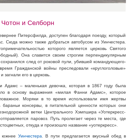
 Чотон и Селборн
севернее Питерсфилда, доступен благодаря поезду, который
ас. Сюда можно также добраться автобусом из Уинчестера.
топримечательностью которого является церковь Святого
вободный). Она славится своим строгим перпендикулярным
 сохранился след от роковой пули, убившей командующего-
 время Гражданской войны преследовали «круглоголовые»
 загнали его в церковь.
 Адамс – маленькая девочка, которая в 1867 году была
гло в основу выражения «милая Фанни Адамс», которое
аловажное. Моряки в то время использовали имя жертвы
ь бараньи консервы, в питательной ценности которых они
езнодорожной ветки Центрального Хэмпшира «Уотеркресс-
 отправляется паровоз. Путь пролегает через те места, где
стоцветных, откуда и произошло название «уотеркресс».
ль южнее
Уинчестера
. В пути предлагается вкусный обед в