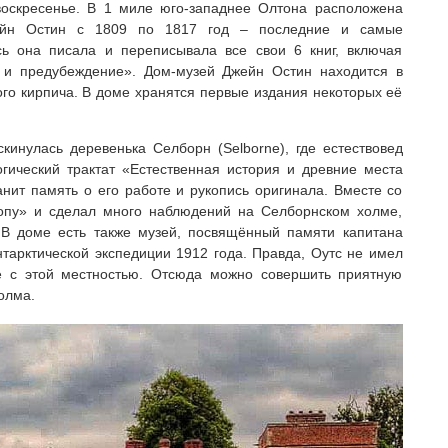
воскресенье. В 1 миле юго-западнее Олтона расположена
жейн Остин с 1809 по 1817 год – последние и самые
сь она писала и переписывала все свои 6 книг, включая
ь и предубеждение». Дом-музей Джейн Остин находится в
ого кирпича. В доме хранятся первые издания некоторых её
инулась деревенька Селборн (Selborne), где естествовед
огический трактат «Естественная история и древние места
нит память о его работе и рукопись оригинала. Вместе со
ропу» и сделал много наблюдений на Селборнском холме,
 В доме есть также музей, посвящённый памяти капитана
нтарктической экспедиции 1912 года. Правда, Оутс не имел
е с этой местностью. Отсюда можно совершить приятную
олма.