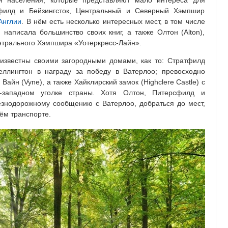
ия населения, которые представляют мало интереса для
рсфилд и Бейзингсток, Центральный и Северный Хэмпшир
Англии
. В нём есть несколько интересных мест, в том числе
 написала большинство своих книг, а также Олтон (Alton),
нтрального Хэмпшира «Уотеркресс-Лайн».
известны своими загородными домами, как то: Стратфилд
Веллингтон в награду за победу в Ватерлоо; превосходно
айн (Vyne), а также Хайклирский замок (Highclere Castle) с
о-западном уголке страны. Хотя Олтон, Питерсфилд и
езнодорожному сообщению с Ватерлоо, добраться до мест,
ём транспорте.