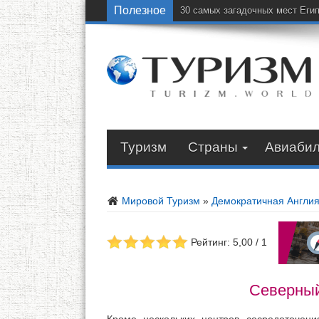
Полезное
30 самых загадочных мест Еги
Туризм
Страны
Авиаби
Мировой Туризм
»
Демократичная Англи
Рейтинг: 5,00 / 1
Северный