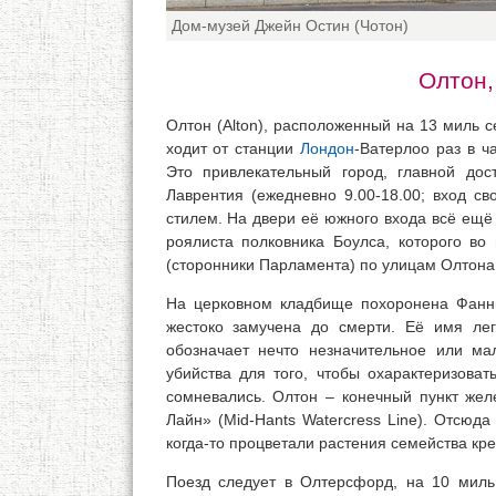
Дом-музей Джейн Остин (Чотон)
Олтон,
Олтон (Alton), расположенный на 13 миль 
ходит от станции
Лондон
-Ватерлоо раз в ч
Это привлекательный город, главной дос
Лаврентия (ежедневно 9.00-18.00; вход с
стилем. На двери её южного входа всё ещё
роялиста полковника Боулса, которого во
(сторонники Парламента) по улицам Олтона и
На церковном кладбище похоронена Фанни
жестоко замучена до смерти. Её имя ле
обозначает нечто незначительное или м
убийства для того, чтобы охарактеризоват
сомневались. Олтон – конечный пункт жел
Лайн» (Mid-Hants Watercress Line). Отсюда
когда-то процветали растения семейства кре
Поезд следует в Олтерсфорд, на 10 ми