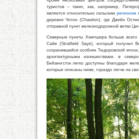
Кроме нескольких центров сосредоточен
туристов – таких, как, например, Пите
является относительно сельским
регионом 
деревня Чотон (Chawton), где Джейн Остин
отправной пункт железнодорожной ветки Це
Северные пункты Хэмпшира больше всего 
Сайе (Stratfield Saye), который получил 
сохранившийся особняк Тюдоровской эпохи, В
архитектурными излишествами, в север
Бейзингсток легко доступны благодаря жел
которые описаны ниже, гораздо легче на сво