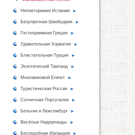
Неповторимая Испания
►
Безупречная Швейцария
►
Гостеприимная Греция
►
Удивительная Хорватия
►
Блистательная Турция
►
Экзотический Таиланд
►
Многовековой Египет
►
Туристическая Россия
►
Солнечная Португалия
►
Бельгия и Люксембург
►
Весёлые Нидерланды
►
Бесподобная Ирландия
►