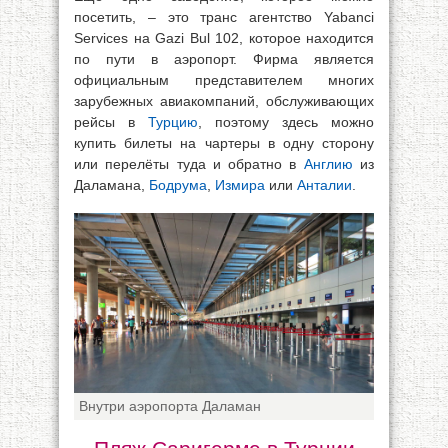
посетить, – это транс агентство Yabanci
Services на Gazi Bul 102, которое находится
по пути в аэропорт. Фирма является
официальным представителем многих
зарубежных авиакомпаний, обслуживающих
рейсы в
Турцию
, поэтому здесь можно
купить билеты на чартеры в одну сторону
или перелёты туда и обратно в
Англию
из
Даламана,
Бодрума
,
Измира
или
Анталии
.
Внутри аэропорта Даламан