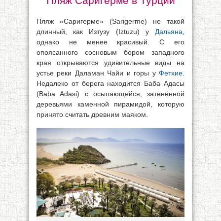
Пляж Саригерме в Турции
Пляж «Саригерме» (Sarigerme) не такой
длинный, как Изтузу (Iztuzu) у
Дальяна
,
однако не менее красивый. С его
опоясанного сосновым бором западного
края открываются удивительные виды на
устье реки Даламан Чайи и горы у
Фетхие
.
Недалеко от берега находится Баба Адасы
(Baba Adasi) с осыпающейся, затенённой
деревьями каменной пирамидой, которую
принято считать древним маяком.