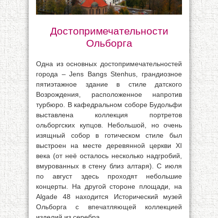
Достопримечательности
Ольборга
Одна из основных достопримечательностей
города – Jens Bangs Stenhus, грандиозное
пятиэтажное здание в стиле датского
Возрождения, расположенное напротив
турбюро. В кафедральном соборе Будольфи
выставлена коллекция портретов
ольборгских купцов. Небольшой, но очень
изящный собор в готическом стиле был
выстроен на месте деревянной церкви XI
века (от неё осталось несколько надгробий,
вмурованных в стену близ алтаря). С июля
по август здесь проходят небольшие
концерты. На другой стороне площади, на
Algade 48 находится Исторический музей
Ольборга с впечатляющей коллекцией
изделий из серебра.