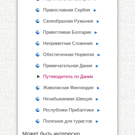
Православная Сербия
►
Своеобразная Румыния
►
Приветливая Болгария
►
Неприметная Словения
►
Обеспеченная Норвегия
►
Примечательная Дания
►
Путеводитель по Дании
Живописная Финляндия
►
Незабываемая Швеция
►
Республики Прибалтики
►
Полезное для туристов
►
Может быть интересно