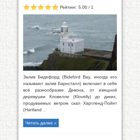
Рейтинг: 5,00 / 1
Залив Бидефорд (Bideford Вау, иногда его
называют залив Барнстапл) включает в себя
всё разнообразие Девона, от изящной
деревушки Кловелли (Klovelly) до диких,
продуваемых ветром скал Хартленд-Пойнт
(Hartland ...
Читать далее »