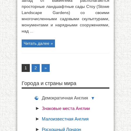
запад от Бакингема располагаются
просторные ландшафтные сады Стоу (Stowe
Landscape Gardens) со своими
многочисленными садовыми скульптурами,
монументами и нарядными сооружениями,
над ...
Читать далее »
1
2
»
Города и страны мира
Демократичная Англия
▼
Знаковые места Англии
Малоизвестная Англия
Роскошный Лондон