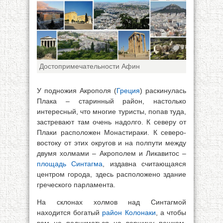
Достопримечательности Афин
У подножия Акрополя (
Греция
) раскинулась
Плака – старинный район, настолько
интересный, что многие туристы, попав туда,
застревают там очень надолго. К северу от
Плаки расположен Монастираки. К северо-
востоку от этих округов и на полпути между
двумя холмами – Акрополем и Ликавитос –
площадь Синтагма
, издавна считающаяся
центром города, здесь расположено здание
греческого парламента.
На склонах холмов над Синтагмой
находится богатый
район Колонаки
, а чтобы