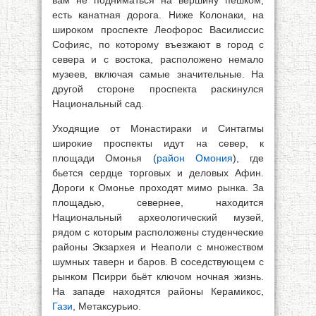
вам не подниматься на вершину пешком,
есть канатная дорога. Ниже Колонаки, на
широком проспекте Леофорос Василиссис
Софияс, по которому въезжают в город с
севера и с востока, расположено немало
музеев, включая самые значительные. На
другой стороне проспекта раскинулся
Национальный сад.
Уходящие от Монастираки и Синтагмы
широкие проспекты идут на север, к
площади Омонья (
район Омония
), где
бьется сердце торговых и деловых Афин.
Дороги к Омонье проходят мимо рынка. За
площадью, севернее, находится
Национальный археологический музей,
рядом с которым расположены студенческие
районы Экзархея и Неаполи с множеством
шумных таверн и баров. В соседствующем с
рынком Псирри бьёт ключом ночная жизнь.
На западе находятся районы Керамикос,
Гази
, Метаксурьио.