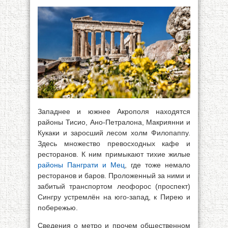
Западнее и южнее Акрополя находятся
районы Тисио, Ано-Петралона, Макриянни и
Кукаки и заросший лесом холм Филопаппу.
Здесь множество превосходных кафе и
ресторанов. К ним примыкают тихие жилые
районы Панграти и Мец
, где тоже немало
ресторанов и баров. Проложенный за ними и
забитый транспортом леофорос (проспект)
Сингру устремлён на юго-запад, к Пирею и
побережью.
Сведения о метро и прочем общественном