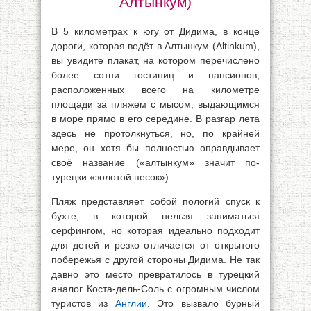
Алтынкум)
В 5 километрах к югу от Дидима, в конце
дороги, которая ведёт в Алтынкум (Altinkum),
вы увидите плакат, на котором перечислено
более сотни гостиниц и пансионов,
расположенных всего на километре
площади за пляжем с мысом, выдающимся
в море прямо в его середине. В разгар лета
здесь не протолкнуться, но, по крайней
мере, он хотя бы полностью оправдывает
своё название («алтынкум» значит по-
турецки «золотой песок»).
Пляж представляет собой пологий спуск к
бухте, в которой нельзя заниматься
серфингом, но которая идеально подходит
для детей и резко отличается от открытого
побережья с другой стороны Дидима. Не так
давно это место превратилось в турецкий
аналог Коста-дель-Соль с огромным числом
туристов из
Англии
. Это вызвало бурный