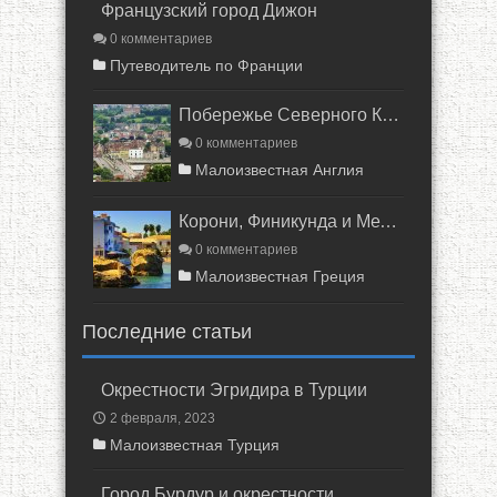
Французский город Дижон
0 комментариев
Путеводитель по Франции
Побережье Северного Кента
0 комментариев
Малоизвестная Англия
Корони, Финикунда и Метони в Греции
0 комментариев
Малоизвестная Греция
Последние статьи
Окрестности Эгридира в Турции
2 февраля, 2023
Малоизвестная Турция
Город Бурдур и окрестности