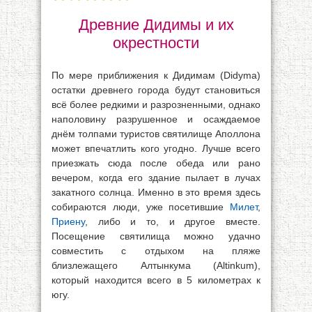
Древние Дидимы и их
окрестности
По мере приближения к Дидимам (Didyma)
остатки древнего города будут становиться
всё более редкими и разрозненными, однако
наполовину разрушенное и осаждаемое
днём толпами туристов святилище Аполлона
может впечатлить кого угодно. Лучше всего
приезжать сюда после обеда или рано
вечером, когда его здание пылает в лучах
закатного солнца. Именно в это время здесь
собираются люди, уже посетившие
Милет
,
Приену
, либо и то, и другое вместе.
Посещение святилища можно удачно
совместить с отдыхом на пляже
близлежащего Алтынкума (Altinkum),
который находится всего в 5 километрах к
югу.