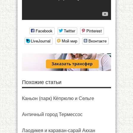
Facebook
Twitter
Pinterest
LiveJournal
Мой мир
Вконтакте
Похожие статьи
Каньон (парк) Кёпрюлю и Сельге
Античный город Термессос
Лаодикея и караван-сарай Акхан