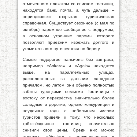
отмеченного плакатом со списком гостиниц,
находятся банк, почта, а чуть дальше –
периодически открытая туристическая
справочная. Существует сезонное (с мая по
октябрь) паромное сообщение с Бодрумом,
в основном утренние паромы которого
позволяют приезжим избежать долгого и
утомительного путешествия по берегу.
Самые недорогие пансионы без завтрака,
например «Ankara» и «Agais» находятся
выше, на параллельных улицах,
расположенных за дальним западным
причалом, но летом они обычно полностью
забиты турецкими семьями. Гостиницы к
востоку от перекрёстка значительно более
солидные и дорогие, однако конкуренция и
неудачные годы с небольшим числом
туристов привели к тому, что несколько
трёхзвёздочных гостиниц значительно
снизили свои цены. Среди них можно
выделить «Goctur» с полупансионом и