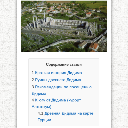
Содержание статьи
1
Краткая история Дидима
2
Руины древнего Дидима
3
Рекомендации по посещению
Дидима
4
К югу от Дидима (курорт
Алтынкум)
4.1
Древняя Дидима на карте
Турции