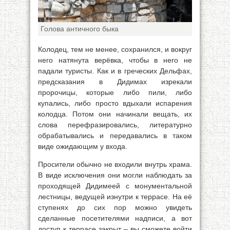
Голова античного быка
Колодец, тем не менее, сохранился, и вокруг
него натянута верёвка, чтобы в него не
падали туристы. Как и в греческих Дельфах,
предсказания в Дидимах изрекали
пророчицы, которые либо пили, либо
купались, либо просто вдыхали испарения
колодца. Потом они начинали вещать, их
слова перефразировались, литературно
обрабатывались и передавались в таком
виде ожидающим у входа.
Просители обычно не входили внутрь храма.
В виде исключения они могли наблюдать за
проходящей Дидимеей с монументальной
лестницы, ведущей изнутри к террасе. На её
ступенях до сих пор можно увидеть
сделанные посетителями надписи, а вот
доступ к террасе закрыт – вы сможете войти