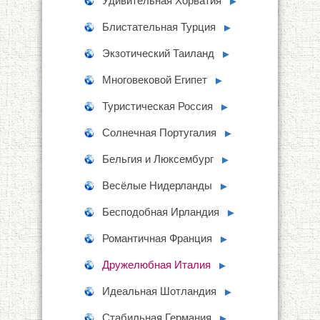
Удивительная Хорватия
►
Блистательная Турция
►
Экзотический Таиланд
►
Многовековой Египет
►
Туристическая Россия
►
Солнечная Португалия
►
Бельгия и Люксембург
►
Весёлые Нидерланды
►
Бесподобная Ирландия
►
Романтичная Франция
►
Дружелюбная Италия
►
Идеальная Шотландия
►
Стабильная Германия
►