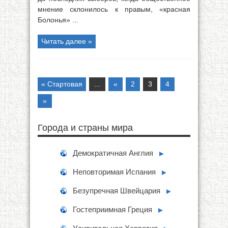
мнение склонилось к правым, «красная
Болонья» ...
Читать далее »
« Стартовая
...
«
2
3
4
»
Города и страны мира
Демократичная Англия
►
Неповторимая Испания
►
Безупречная Швейцария
►
Гостеприимная Греция
►