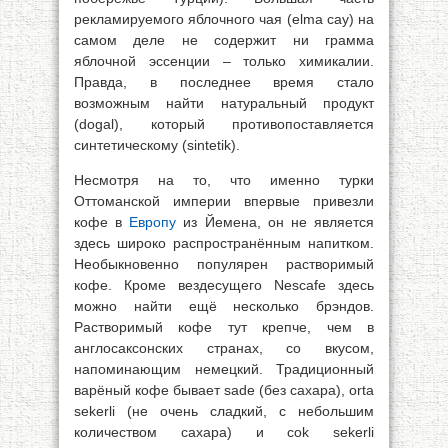
рекламируемого яблочного чая (elma cay) на
самом деле не содержит ни грамма
яблочной эссенции – только химикалии.
Правда, в последнее время стало
возможным найти натуральный продукт
(dogal), который противопоставляется
синтетическому (sintetik).
Несмотря на то, что именно турки
Оттоманской империи впервые привезли
кофе в
Европу
из Йемена, он не является
здесь широко распространённым напитком.
Необыкновенно популярен растворимый
кофе. Кроме вездесущего Nescafe здесь
можно найти ещё несколько брэндов.
Растворимый кофе тут крепче, чем в
англосаксонских странах, со вкусом,
напоминающим немецкий. Традиционный
варёный кофе бывает sade (без сахара), orta
sekerli (не очень сладкий, с небольшим
количеством сахара) и cok sekerli