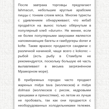
После завтрака торговцы предлагают
lahmacun, небольшие круглые арабские
пиццы с тонким слоем мяса. Многие туристы
с удивлением обнаруживают, что кебаб
продаётся на вынос только обёрнутым в
популярный хлеб «durum». Не менее, если
не более популярными закусками являются
напоминающие багеты и гамбургеры doner и
kofte. Также вразнос продаются сандвичи с
различной начинкой, чаще всего с kokorec –
рыбой (есть рыбу в Стамбуле не
рекомендуется, поскольку большую её часть
вылавливают в весьма загрязнённом
Мраморном море).
В прибрежных городах часто продают
жареных midye tava (моллюсков) и midye
dolmasi (моллюсков с рисом, кедровыми
орешками и пряностями), но летом их лучше
не пробовать, так как они продаются с
необорудованных холодильниками тележек.