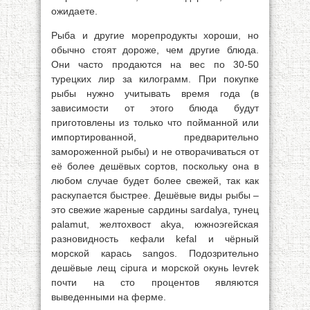
ожидаете.
Рыба и другие морепродукты хороши, но
обычно стоят дороже, чем другие блюда.
Они часто продаются на вес по 30-50
турецких лир за килограмм. При покупке
рыбы нужно учитывать время года (в
зависимости от этого блюда будут
приготовлены из только что пойманной или
импортированной, предварительно
замороженной рыбы) и не отворачиваться от
её более дешёвых сортов, поскольку она в
любом случае будет более свежей, так как
раскупается быстрее. Дешёвые виды рыбы –
это свежие жареные сардины sardalya, тунец
palamut, желтохвост akya, южноэгейская
разновидность кефали kefal и чёрный
морской карась sangos. Подозрительно
дешёвые лещ cipura и морской окунь levrek
почти на сто процентов являются
выведенными на ферме.