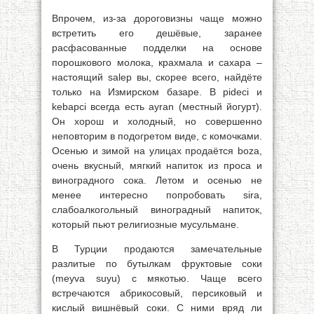
Впрочем, из-за дороговизны чаще можно
встретить его дешёвые, заранее
расфасованные подделки на основе
порошкового молока, крахмала и сахара –
настоящий salep вы, скорее всего, найдёте
только на Измирском базаре. В pideci и
kebapci всегда есть ayran (местный йогурт).
Он хорош и холодный, но совершенно
неповторим в подогретом виде, с комочками.
Осенью и зимой на улицах продаётся boza,
очень вкусный, мягкий напиток из проса и
виноградного сока. Летом и осенью не
менее интересно попробовать sira,
слабоалкогольный виноградный напиток,
который пьют религиозные мусульмане.
В Турции продаются замечательные
разлитые по бутылкам фруктовые соки
(meyva suyu) с мякотью. Чаще всего
встречаются абрикосовый, персиковый и
кислый вишнёвый соки. С ними вряд ли