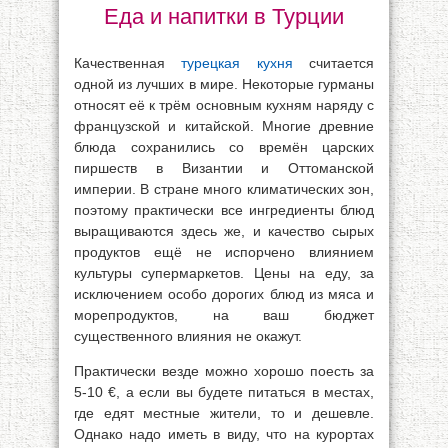
Еда и напитки в Турции
Качественная
турецкая кухня
считается
одной из лучших в мире. Некоторые гурманы
относят её к трём основным кухням наряду с
французской и китайской. Многие древние
блюда сохранились со времён царских
пиршеств в Византии и Оттоманской
империи. В стране много климатических зон,
поэтому практически все ингредиенты блюд
выращиваются здесь же, и качество сырых
продуктов ещё не испорчено влиянием
культуры супермаркетов. Цены на еду, за
исключением особо дорогих блюд из мяса и
морепродуктов, на ваш бюджет
существенного влияния не окажут.
Практически везде можно хорошо поесть за
5-10 €, а если вы будете питаться в местах,
где едят местные жители, то и дешевле.
Однако надо иметь в виду, что на курортах