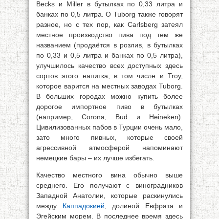
Becks и Miller в бутылках по 0,33 литра и
банках по 0,5 литра. О Tuborg также говорят
разное, но с тех пор, как Carlsberg затеял
местное производство пива под тем же
названием (продаётся в розлив, в бутылках
по 0,33 и 0,5 литра и банках по 0,5 литра),
улучшилось качество всех доступных здесь
сортов этого напитка, в том числе и Troy,
которое варится на местных заводах Tuborg.
В больших городах можно купить более
дорогое импортное пиво в бутылках
(например, Corona, Bud и Heineken).
Цивилизованных пабов в Турции очень мало,
зато много пивных, которые своей
агрессивной атмосферой напоминают
немецкие бары – их лучше избегать.
Качество местного вина обычно выше
среднего. Его получают с виноградников
Западной Анатолии, которые раскинулись
между
Каппадокией
, долиной Евфрата и
Эгейским морем. В последнее время здесь