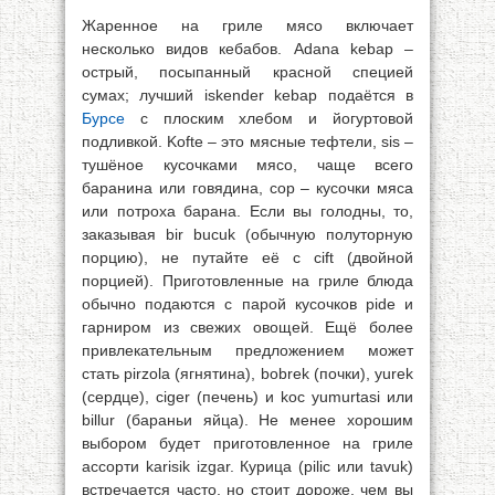
Жаренное на гриле мясо включает
несколько видов кебабов. Adana kebap –
острый, посыпанный красной специей
сумах; лучший iskender kebap подаётся в
Бурсе
с плоским хлебом и йогуртовой
подливкой. Kofte – это мясные тефтели, sis –
тушёное кусочками мясо, чаще всего
баранина или говядина, cop – кусочки мяса
или потроха барана. Если вы голодны, то,
заказывая bir bucuk (обычную полуторную
порцию), не путайте её с cift (двойной
порцией). Приготовленные на гриле блюда
обычно подаются с парой кусочков pide и
гарниром из свежих овощей. Ещё более
привлекательным предложением может
стать pirzola (ягнятина), bobrek (почки), yurek
(сердце), ciger (печень) и koc yumurtasi или
billur (бараньи яйца). Не менее хорошим
выбором будет приготовленное на гриле
ассорти karisik izgar. Курица (pilic или tavuk)
встречается часто, но стоит дороже, чем вы