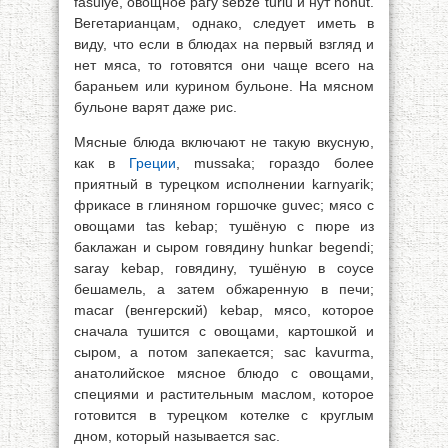
fasulye, овощное рагу sebze turlu и нут nohut.
Вегетарианцам, однако, следует иметь в
виду, что если в блюдах на первый взгляд и
нет мяса, то готовятся они чаще всего на
бараньем или курином бульоне. На мясном
бульоне варят даже рис.
Мясные блюда включают не такую вкусную,
как в
Греции
, mussaka; гораздо более
приятный в турецком исполнении karnyarik;
фрикасе в глиняном горшочке guvec; мясо с
овощами tas kebap; тушёную с пюре из
баклажан и сыром говядину hunkar begendi;
saray kebap, говядину, тушёную в соусе
бешамель, а затем обжаренную в печи;
macar (венгерский) kebap, мясо, которое
сначала тушится с овощами, картошкой и
сыром, а потом запекается; sac kavurma,
анатолийское мясное блюдо с овощами,
специями и растительным маслом, которое
готовится в турецком котелке с круглым
дном, который называется sac.