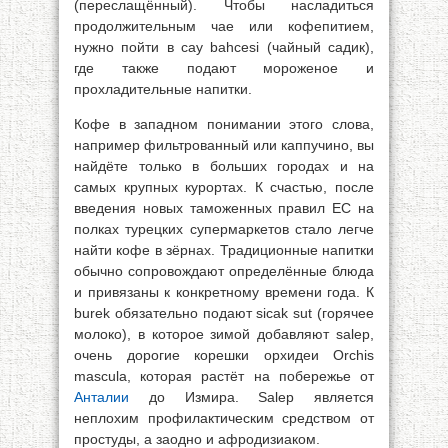
(переслащённый). Чтобы насладиться
продолжительным чае или кофепитием,
нужно пойти в cay bahcesi (чайный садик),
где также подают мороженое и
прохладительные напитки.
Кофе в западном понимании этого слова,
например фильтрованный или каппучино, вы
найдёте только в больших городах и на
самых крупных курортах. К счастью, после
введения новых таможенных правил ЕС на
полках турецких супермаркетов стало легче
найти кофе в зёрнах. Традиционные напитки
обычно сопровождают определённые блюда
и привязаны к конкретному времени года. К
burek обязательно подают sicak sut (горячее
молоко), в которое зимой добавляют salep,
очень дорогие корешки орхидеи Orchis
mascula, которая растёт на побережье от
Анталии
до Измира. Salep является
неплохим профилактическим средством от
простуды, а заодно и афродизиаком.