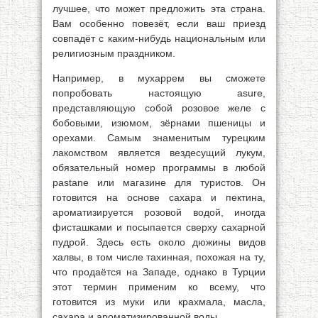
лучшее, что может предложить эта страна.
Вам особенно повезёт, если ваш приезд
совпадёт с каким-нибудь национальным или
религиозным праздником.
Например, в мухаррем вы сможете
попробовать настоящую asure,
представляющую собой розовое желе с
бобовыми, изюмом, зёрнами пшеницы и
орехами. Самым знаменитым турецким
лакомством является вездесущий лукум,
обязательный номер программы в любой
pastane или магазине для туристов. Он
готовится на основе сахара и пектина,
ароматизируется розовой водой, иногда
фисташками и посыпается сверху сахарной
пудрой. Здесь есть около дюжины видов
халвы, в том числе тахинная, похожая на ту,
что продаётся на Западе, однако в Турции
этот термин применим ко всему, что
готовится из муки или крахмала, масла,
сахара и ароматизированной воды.