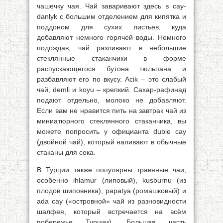
чашечку чая. Чай заваривают здесь в cay-
danlyk с большим отделением для кипятка и
поддоном для сухих листьев, куда
добавляют немного горячей воды. Немного
подождав, чай разливают в небольшие
стеклянные стаканчики в форме
распускающегося бутона тюльпана и
разбавляют его по вкусу. Acik – это слабый
чай, demli и koyu – крепкий. Сахар-рафинад
подают отдельно, молоко не добавляют.
Если вам не нравится пить на завтрак чай из
миниатюрного стеклянного стаканчика, вы
можете попросить у официанта duble cay
(двойной чай), который наливают в обычные
стаканы для сока.
В Турции также популярны травяные чаи,
особенно ihlamur (липовый), kusburnu (из
плодов шиповника), papatya (ромашковый) и
ada cay («островной» чай из разновидности
шалфея, который встречается на всём
побережье Турции). Большая часть