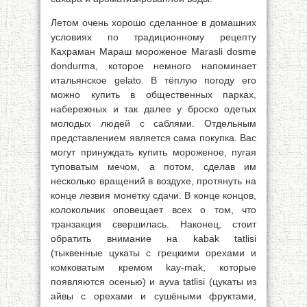
Летом очень хорошо сделанное в домашних
условиях по традиционному рецепту
Кахраман Мараш мороженое Marasli dosme
dondurma, которое немного напоминает
итальянское gelato. В тёплую погоду его
можно купить в общественных парках,
набережных и так далее у броско одетых
молодых людей с саблями. Отдельным
представлением является сама покупка. Вас
могут принуждать купить мороженое, пугая
туповатым мечом, а потом, сделав им
несколько вращений в воздухе, протянуть на
конце лезвия монетку сдачи. В конце концов,
колокольчик оповещает всех о том, что
транзакция свершилась. Наконец, стоит
обратить внимание на kabak tatlisi
(тыквенные цукаты с грецкими орехами и
комковатым кремом kay-mak, которые
появляются осенью) и ayva tatlisi (цукаты из
айвы с орехами и сушёными фруктами,