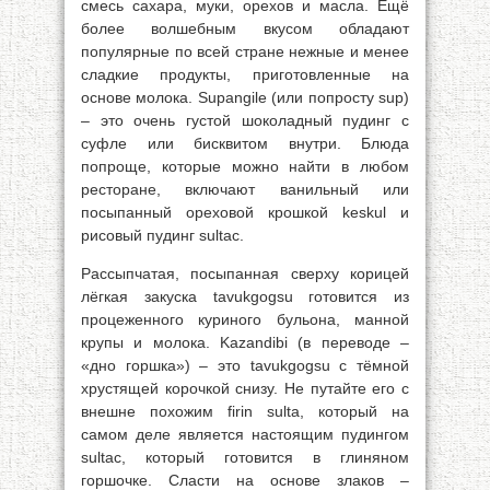
смесь сахара, муки, орехов и масла. Ещё
более волшебным вкусом обладают
популярные по всей стране нежные и менее
сладкие продукты, приготовленные на
основе молока. Supangile (или попросту sup)
– это очень густой шоколадный пудинг с
суфле или бисквитом внутри. Блюда
попроще, которые можно найти в любом
ресторане, включают ванильный или
посыпанный ореховой крошкой keskul и
рисовый пудинг sultac.
Рассыпчатая, посыпанная сверху корицей
лёгкая закуска tavukgogsu готовится из
процеженного куриного бульона, манной
крупы и молока. Kazandibi (в переводе –
«дно горшка») – это tavukgogsu с тёмной
хрустящей корочкой снизу. Не путайте его с
внешне похожим firin sulta, который на
самом деле является настоящим пудингом
sultac, который готовится в глиняном
горшочке. Сласти на основе злаков –