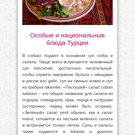
Особые и национальные
блюда Турции
В corbaci подают в основном суп corba и
салаты. Чаще всего встречается чечевичный
суп mercimek, достаточно питательный,
чтобы служить завтраком, бульон с овощами
и рисом ezo gelin, суп из свиных ножек и суп
из требухи iskembe. «Пастуший» салат coban
salatasi – это общее название для салата из
огурцов, помидоров, лука, перца и петрушки
(осторожно, перец может быть острым).
«Зелёный» салат yesil обычно, как и салат
marul, готовится из листьев зелёного салата
и встречается только летом. Супы и салаты
также подаются в lokanta и дорогих