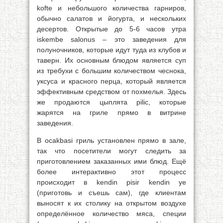
kofte и небольшого количества гарниров,
обычно салатов и йогурта, и нескольких
десертов. Открытые до 5-6 часов утра
iskembe salonus – это заведения для
полуночников, которые идут туда из клубов и
таверн. Их основным блюдом является суп
из требухи с большим количеством чеснока,
уксуса и красного перца, который является
эффективным средством от похмелья. Здесь
же продаются цыплята pilic, которые
жарятся на гриле прямо в витрине
заведения.
В ocakbasi гриль установлен прямо в зале,
так что посетители могут следить за
приготовлением заказанных ими блюд. Ещё
более интерактивно этот процесс
происходит в kendin pisir kendin ye
(приготовь и съешь сам), где клиентам
выносят к их столику на открытом воздухе
определённое количество мяса, специи