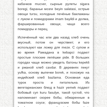
кабачков mucver, сырные рулеты sigara
boregi, бараньи мозги beyin salatasi, острые
овощи tursu, холодные печёные баклажаны
с луком и помидорами imam bayildi и долма,
фаршированные овощи, чаще всего
помидоры и перец.
Испечённый час или два назад хлеб очень
вкусный, потом он черствеет, и его
используют как ложку для meze. С супом и
во время Рамадана в kebapci подают
простые плоские лепёшки pide. В больших
городах чаще можно увидеть батоны kepekli
и ржаной хлеб cavdar. В деревнях пекут
yufka, основу выпечки borek, и похожую на
индийский хлеб bazlama. Основная еда
турок проста и питательна. Из
вегетарианских блюд в hazir yemek подают
бобовый суп kuru fasulye, такой густой, что
напоминает скорее бобы, обжаренные в
томатном соусе; французские бобы faze