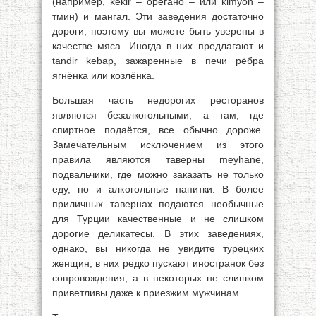
(например, kekir – орегано – или kimyon –
тмин) и мангал. Эти заведения достаточно
дороги, поэтому вы можете быть уверены в
качестве мяса. Иногда в них предлагают и
tandir kebap, зажаренные в печи рёбра
ягнёнка или козлёнка.
Большая часть недорогих ресторанов
являются безалкогольными, а там, где
спиртное подаётся, все обычно дороже.
Замечательным исключением из этого
правила являются таверны meyhane,
подвальчики, где можно заказать не только
еду, но и алкогольные напитки. В более
приличных тавернах подаются необычные
для Турции качественные и не слишком
дорогие деликатесы. В этих заведениях,
однако, вы никогда не увидите турецких
женщин, в них редко пускают иностранок без
сопровождения, а в некоторых не слишком
приветливы даже к приезжим мужчинам.