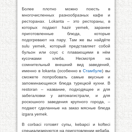
Более плотно можно поесть в
многочисленных разнообразных кафе и
ресторанах. Lokanta – это рестораны, в
которых подают hazir yemek, заранее
приготовленные блюда, которые
подогревают на пару. Там же вы найдёте
sulu yemek, который представляет собой
бульон или соус с плавающими в нём
кусочками хлеба. Несмотря на
сомнительный внешний вид заведений,
именно в lokanta (особенно в
Стамбуле
) вы
сможете попробовать самые вкусные и
запоминающиеся блюда турецкой кухни. В
restoran – название, подходящее и для
забегаловки у автомагистрали, и для
роскошного заведения крупного города, –
подают сделанные на заказ мясные блюда
izgara yemek.
В corbaci готовят супы, kebapci и kofteci
специализируются на приготовлении кебаба,