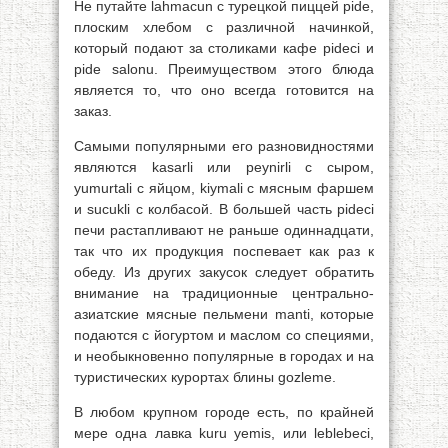
Не путайте lahmacun с турецкой пиццей pide,
плоским хлебом с различной начинкой,
который подают за столиками кафе pideci и
pide salonu. Преимуществом этого блюда
является то, что оно всегда готовится на
заказ.
Самыми популярными его разновидностями
являются kasarli или peynirli с сыром,
yumurtali с яйцом, kiymali с мясным фаршем
и sucukli с колбасой. В большей часть pideci
печи растапливают не раньше одиннадцати,
так что их продукция поспевает как раз к
обеду. Из других закусок следует обратить
внимание на традиционные центрально-
азиатские мясные пельмени manti, которые
подаются с йогуртом и маслом со специями,
и необыкновенно популярные в городах и на
туристических курортах блины gozleme.
В любом крупном городе есть, по крайней
мере одна лавка kuru yemis, или leblebeci,