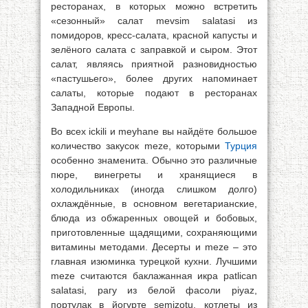
ресторанах, в которых можно встретить
«сезонный» салат mеvsim salatasi из
помидоров, кресс-салата, красной капусты и
зелёного салата с заправкой и сыром. Этот
салат, являясь приятной разновидностью
«пастушьего», более других напоминает
салаты, которые подают в ресторанах
Западной Европы.
Во всех ickili и meyhane вы найдёте большое
количество закусок meze, которыми
Турция
особенно знаменита. Обычно это различные
пюре, винегреты и хранящиеся в
холодильниках (иногда слишком долго)
охлаждённые, в основном вегетарианские,
блюда из обжаренных овощей и бобовых,
приготовленные щадящими, сохраняющими
витамины методами. Десерты и meze – это
главная изюминка турецкой кухни. Лучшими
meze считаются баклажанная икра patlican
salatasi, рагу из белой фасоли piyaz,
портулак в йогурте semizotu, котлеты из