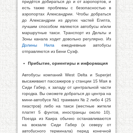
придётся добираться до и от аэропортов, и
есть также проблемы с безопасностью в
аэропортах Александрии. Чтобы добраться
до Александрии из других частей Египта,
лучшим способом являются автобусы и/или
маршрутные такси. Транспорт из Дельты и
Зоны канала ходит довольно регулярно. Из
Долины Нила
ежедневные автобусы
отправляются из Бени Суэф.
Прибытие, ориентиры и информация
Автобусы компаний West Delta и Superjet
высаживают пассажиров у станции 15 Мая в
Сиди Габер, к западу от центральной части
городка. Вы сможете добраться до центра на
мини-автобусе №1 трамваях № 2 либо 4 (25
пиастров) либо на такси (местные жители
платят 5 фунтов, иностранцы около 10).
Поезда из Каира обычно останавливаются
на вокзале Сиди Габер (к северу от
автобусного терминала) перед конечной