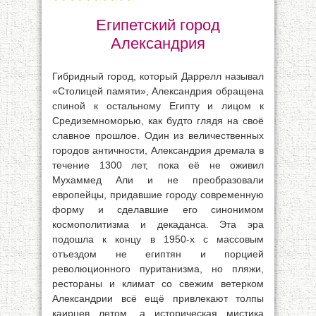
Египетский город
Александрия
Гибридный город, который Даррелл называл
«Столицей памяти», Александрия обращена
спиной к остальному Египту и лицом к
Средиземноморью, как будто глядя на своё
славное прошлое. Один из величественных
городов античности, Александрия дремала в
течение 1300 лет, пока её не оживил
Мухаммед Али и не преобразовали
европейцы, придавшие городу современную
форму и сделавшие его синонимом
космополитизма и декаданса. Эта эра
подошла к концу в 1950-х с массовым
отъездом не египтян и порцией
революционного пуританизма, но пляжи,
рестораны и климат со свежим ветерком
Александрии всё ещё привлекают толпы
каирцев летом, а историческая мистика