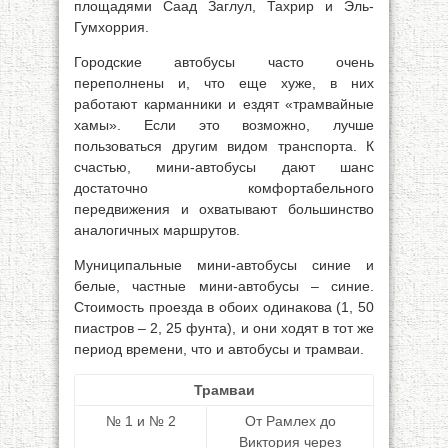
площадями Саад Заглул, Тахрир и Эль-
Гумхоррия.
Городские автобусы часто очень
переполнены и, что еще хуже, в них
работают карманники и ездят «трамвайные
хамы». Если это возможно, лучше
пользоваться другим видом транспорта. К
счастью, мини-автобусы дают шанс
достаточно комфортабельного
передвижения и охватывают большинство
аналогичных маршрутов.
Муниципальные мини-автобусы синие и
белые, частные мини-автобусы – синие.
Стоимость проезда в обоих одинакова (1, 50
пиастров – 2, 25 фунта), и они ходят в тот же
период времени, что и автобусы и трамваи.
Трамваи
№ 1 и № 2
От Рамлех до
Виктория через