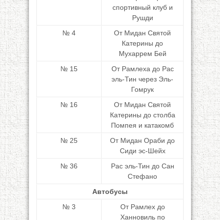
спортивный клуб и
Рушди
№ 4
От Мидан Святой
Катерины до
Мухаррем Бей
№ 15
От Рамлеха до Рас
эль-Тин через Эль-
Гомрук
№ 16
От Мидан Святой
Катерины до столба
Помпея и катакомб
№ 25
От Мидан Ораби до
Сиди эс-Шейх
№ 36
Рас эль-Тин до Сан
Стефано
Автобусы
№ 3
От Рамлех до
Ханновиль по