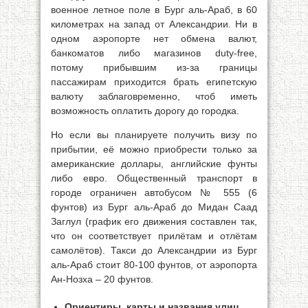
военное летное поле в Бург аль-Араб, в 60
километрах на запад от Александрии. Ни в
одном аэропорте нет обмена валют,
банкоматов либо магазинов duty-free,
потому прибывшим из-за границы
пассажирам приходится брать египетскую
валюту заблаговременно, чтоб иметь
возможность оплатить дорогу до городка.
Но если вы планируете получить визу по
прибытии, её можно приобрести только за
американские доллары, английские фунты
либо евро. Общественный транспорт в
городе ограничен автобусом № 555 (6
фунтов) из Бург аль-Араб до Мидан Саад
Заглул (график его движения составлен так,
что он соответствует прилётам и отлётам
самолётов). Такси до Александрии из Бург
аль-Араб стоит 80-100 фунтов, от аэропорта
Ан-Нозха – 20 фунтов.
Ориентиры, карты и названия улиц