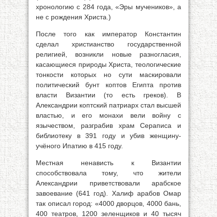
хронологию с 284 года, «Эры мучеников», а
не с рождения Христа.)
После того как император Константин
сделал христианство государственной
религией, возникли новые разногласия,
касающиеся природы Христа, теологические
тонкости которых но сути маскировали
политический бунт коптов Египта против
власти Византии (то есть греков). В
Александрии коптский патриарх стал высшей
властью, и его монахи вели войну с
язычеством, разграбив храм Сераписа и
библиотеку в 391 году и убив женщину-
учёного Ипатию в 415 году.
Местная ненависть к Византии
способствовала тому, что жители
Александрии приветствовали арабское
завоевание (641 год). Халиф арабов Омар
так описал город: «4000 дворцов, 4000 бань,
400 театров, 1200 зеленщиков и 40 тысяч