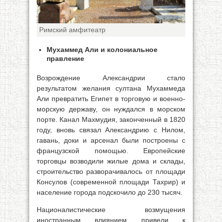
Римский амфитеатр
Мухаммед Али и колониальное
правление
Возрождение Александрии стало
результатом желания султана Мухаммеда
Али превратить Египет в торговую и военно-
морскую державу, он нуждался в морском
порте. Канал Махмудия, законченный в 1820
году, вновь связал Александрию с Нилом,
гавань, доки и арсенал были построены с
французской помощью. Европейские
торговцы возводили жилые дома и склады,
строительство разворачивалось от площади
Консулов (современной площади Тахрир) и
население города подскочило до 230 тысяч.
Националистические возмущения
иностранным влиянием привели к