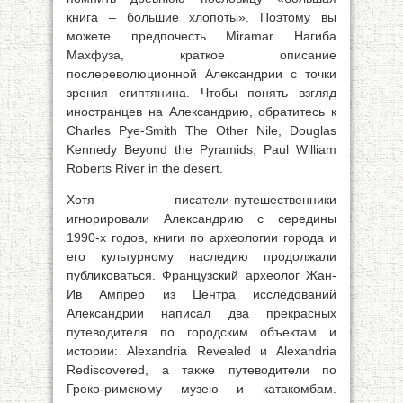
книга – большие хлопоты». Поэтому вы
можете предпочесть Miramar Нагиба
Махфуза, краткое описание
послереволюционной Александрии с точки
зрения египтянина. Чтобы понять взгляд
иностранцев на Александрию, обратитесь к
Charles Pye-Smith The Other Nile, Douglas
Kennedy Beyond the Pyramids, Paul William
Roberts River in the desert.
Хотя писатели-путешественники
игнорировали Александрию с середины
1990-х годов, книги по археологии города и
его культурному наследию продолжали
публиковаться. Французский археолог Жан-
Ив Ампрер из Центра исследований
Александрии написал два прекрасных
путеводителя по городским объектам и
истории: Alexandria Revealed и Alexandria
Rediscovered, а также путеводители по
Греко-римскому музею и катакомбам.