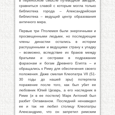
в переносном смысле путеводной звездой,
сравниться славой с которым могла только
библиотека города – Александрийская
библиотека – ведущий центр образования
античного мира.
Первые три Птолемея были энергичными и
просвещенными людьми, но последующие
члены династии остались в истории
распущенными и ведущими страну к упадку
– возможно, вследствие их браков между
братьями и сестрами в подражание
фараонам и богам Древнего Египта – и
обращались к Риму для обеспечения своего
положения. Даже смелая Клеопатра VII (51-
30 годы до нашей эры) потерпела
поражение после того, как был убит ее
любовник Юлий Цезарь, а его наследник в
Риме (и в ее постели) Марк Антоний был
разбит Октавианом. Последний ненавидел
ее и так не любил столицу Клеопатры
Александрию, что он запретил римским