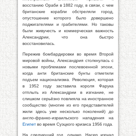
восстанию Ораби в 1882 году, в связи, с чем
британские корабли обстреляли город,
опустошение которого было довершено
поджигателями и грабителями. Но таковы
были живучесть и коммерческая важность
Александрии, что она быстро
восстановилась.
Пережив бомбардировки во время Второй
мировой войны, Александрия столкнулась с
новыми проблемами послевоенной эпохи,
когда анти британские бунты отметили
подъем национализма. Революция, которая
в 1952 году заставила короля Фарука
отплыть из Александрии в изгнание, не
слишком серьёзно повлияла на иностранное
сообщество (многие из его представителей
жили здесь уже несколько поколений) до
англо-франко-израильского нападения на
Египет
во время Суэцкого кризиса 1956 года.
На следующий год, однако, Насер изгнал