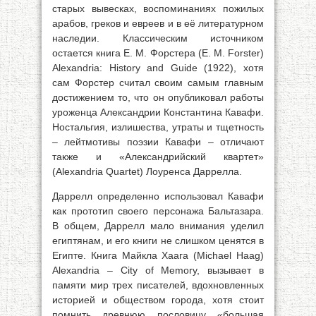
старых вывесках, воспоминаниях пожилых
арабов, греков и евреев и в её литературном
наследии. Классическим источником
остается книга Е. М. Форстера (Е. М. Forster)
Alexandria: History and Guide (1922), хотя
сам Форстер считал своим самым главным
достижением то, что он опубликовал работы
уроженца Александрии Константина Кавафи.
Ностальгия, излишества, утраты и тщетность
– лейтмотивы поэзии Кавафи – отличают
также и «Александрийский квартет»
(Alexandria Quartet) Лоуренса Даррелла.
Даррелл определенно использовал Кавафи
как прототип своего персонажа Бальтазара.
В общем, Даррелл мало внимания уделил
египтянам, и его книги не слишком ценятся в
Египте. Книга Майкла Хаага (Michael Haag)
Alexandria – City of Memory, вызывает в
памяти мир трех писателей, вдохновленных
историей и обществом города, хотя стоит
помнить древнюю пословицу «большая