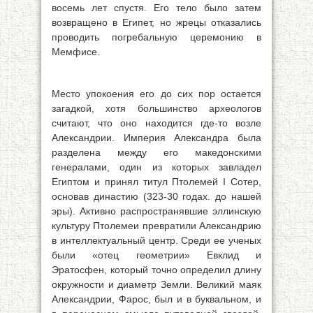
восемь лет спустя. Его тело было затем
возвращено в Египет, но жрецы отказались
проводить погребальную церемонию в
Мемфисе.
Место упокоения его до сих пор остается
загадкой, хотя большинство археологов
считают, что оно находится где-то возле
Александрии. Империя Александра была
разделена между его македонскими
генералами, один из которых завладел
Египтом и принял титул Птолемей I Сотер,
основав династию (323-30 годах. до нашей
эры). Активно распространявшие эллинскую
культуру Птолемеи превратили Александрию
в интеллектуальный центр. Среди ее ученых
были «отец геометрии» Евклид и
Эратосфен, который точно определил длину
окружности и диаметр Земли. Великий маяк
Александрии, Фарос, был и в буквальном, и