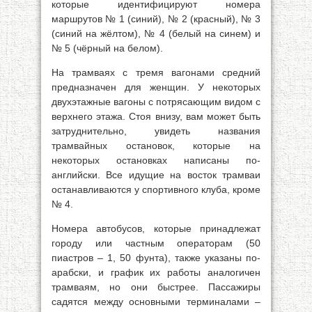
которые идентифицируют номера
маршрутов № 1 (синий), № 2 (красный), № 3
(синий на жёлтом), № 4 (белый на синем) и
№ 5 (чёрный на белом).
На трамваях с тремя вагонами средний
предназначен для женщин. У некоторых
двухэтажные вагоны с потрясающим видом с
верхнего этажа. Стоя внизу, вам может быть
затруднительно, увидеть названия
трамвайных остановок, которые на
некоторых остановках написаны по-
английски. Все идущие на восток трамваи
останавливаются у спортивного клуба, кроме
№ 4.
Номера автобусов, которые принадлежат
городу или частным операторам (50
пиастров – 1, 50 фунта), также указаны по-
арабски, и график их работы аналогичен
трамваям, но они быстрее. Пассажиры
садятся между основными терминалами –