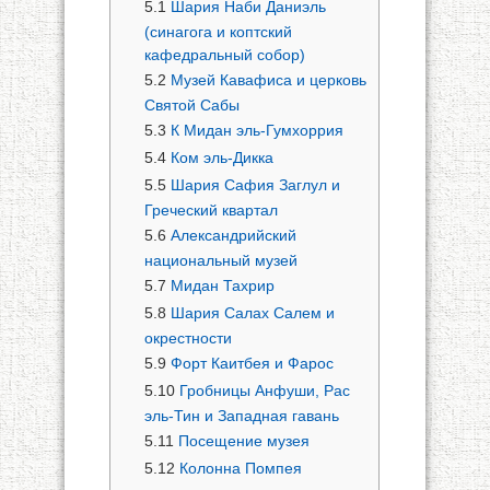
5.1
Шария Наби Даниэль
(синагога и коптский
кафедральный собор)
5.2
Музей Кавафиса и церковь
Святой Сабы
5.3
К Мидан эль-Гумхоррия
5.4
Ком эль-Дикка
5.5
Шария Сафия Заглул и
Греческий квартал
5.6
Александрийский
национальный музей
5.7
Мидан Тахрир
5.8
Шария Салах Салем и
окрестности
5.9
Форт Каитбея и Фарос
5.10
Гробницы Анфуши, Рас
эль-Тин и Западная гавань
5.11
Посещение музея
5.12
Колонна Помпея