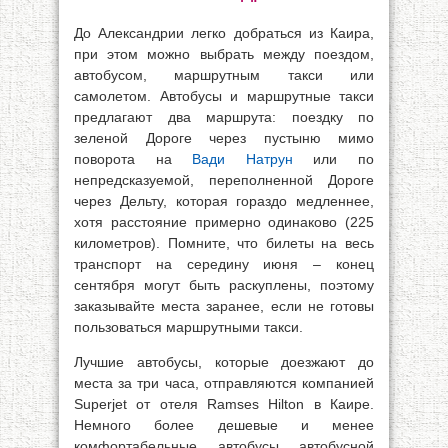
До Александрии легко добраться из Каира,
при этом можно выбрать между поездом,
автобусом, маршрутным такси или
самолетом. Автобусы и маршрутные такси
предлагают два маршрута: поездку по
зеленой Дороге через пустыню мимо
поворота на
Вади Натрун
или по
непредсказуемой, переполненной Дороге
через Дельту, которая гораздо медленнее,
хотя расстояние примерно одинаково (225
километров). Помните, что билеты на весь
транспорт на середину июня – конец
сентября могут быть раскуплены, поэтому
заказывайте места заранее, если не готовы
пользоваться маршрутными такси.
Лучшие автобусы, которые доезжают до
места за три часа, отправляются компанией
Superjet от отеля Ramses Hilton в Каире.
Немного более дешевые и менее
комфортабельные автобусы автобусной