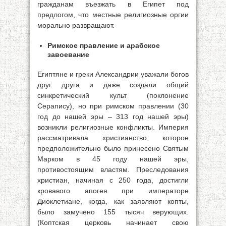
гражданам въезжать в Египет под
предлогом, что местные религиозные оргии
морально развращают.
Римское правление и арабское
завоевание
Египтяне и греки Александрии уважали богов
друг друга и даже создали общий
синкретический культ (поклонение
Серапису), но при римском правлении (30
год до нашей эры – 313 год нашей эры)
возникли религиозные конфликты. Империя
рассматривала христианство, которое
предположительно было принесено Святым
Марком в 45 году нашей эры,
противостоящим властям. Преследования
христиан, начиная с 250 года, достигли
кровавого апогея при императоре
Диоклетиане, когда, как заявляют копты,
было замучено 155 тысяч верующих.
(Коптская церковь начинает свою