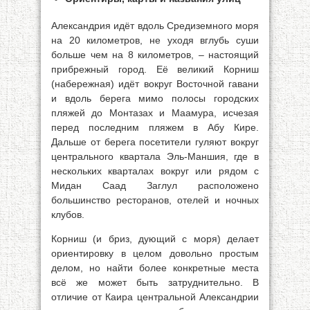
Александрия идёт вдоль Средиземного моря
на 20 километров, не уходя вглубь суши
больше чем на 8 километров, – настоящий
прибрежный город. Её великий Корниш
(набережная) идёт вокруг Восточной гавани
и вдоль берега мимо полосы городских
пляжей до Монтазах и Маамура, исчезая
перед последним пляжем в Абу Кире.
Дальше от берега посетители гуляют вокруг
центрального квартала Эль-Маншия, где в
нескольких кварталах вокруг или рядом с
Мидан Саад Заглул расположено
большинство ресторанов, отелей и ночных
клубов.
Корниш (и бриз, дующий с моря) делает
ориентировку в целом довольно простым
делом, но найти более конкретные места
всё же может быть затруднительно. В
отличие от Каира центральной Александрии