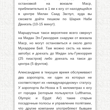
остановкой на вокзале Маср,
приблизительно в 1 км к югу от находящейся
в центре Милан Саад Заглул, куда вы
сможете дойти пешком по Шария Наби
Даниэль (10-15 минут).
Маршрутные такси вероятнее всего свернут
на Мидан Эл-Гумхоррия снаружи от вокзала
Маср, но могут остановиться и около депо
Мухаррем Бей. Там можно сесть на мини-
автобус и доехать до Мидан эль-Гумхоррия
(25 пиастров) либо доехать на такси до
центра (5 фунтов).
Александрию в текущее время обслуживают
два аэропорта, ни один из которых не
соответствует их «международному» статусу.
У аэропорта Ан-Нозха в 5 километрах к югу
от городка (которым пользуются Lufthansa,
Olympic и Egypt Air) такие старые
посадочные полосы и управление полётами,
что другие компании употребляют бывшее