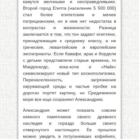
кажутся желчными и несправедливыми.
Второй город Египта (население 5 500 000)
стал более египетским и менее
патрицианским, но в нем нет недостатка в
контрастах и жизненности. Разница
заключается в том, что тон задают египтяне,
принадлежащие к среднему классу, а не
греческие, левантийские и европейские
экспатрианты. Если Кавафи, арак и бордели
с детьми представляли старые времена, то
Макдоналдс, кока-кола и «Найк»
символизируют новый тип космополитизма.
Перенаселенность, загрязнение
окружающей среды и частые пробки на
дорогах портят картину, но Средиземное
море все еще сохраняет Александрию.
Александрия может показать совсем
немного памятников своего древнего
наследия и гораздо больше своего
отвергнутого настоящего. Ее прошлое
можно увидеть в потускневших кофейнях,