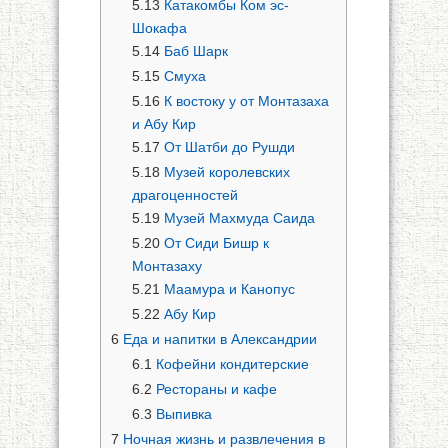
5.13
Катакомбы Ком эс-
Шокафа
5.14
Баб Шарк
5.15
Смуха
5.16
К востоку у от Монтазаха
и Абу Кир
5.17
От Шатби до Рушди
5.18
Музей королевских
драгоценностей
5.19
Музей Махмуда Саида
5.20
От Сиди Бишр к
Монтазаху
5.21
Маамура и Канопус
5.22
Абу Кир
6
Еда и напитки в Александрии
6.1
Кофейни кондитерские
6.2
Рестораны и кафе
6.3
Выпивка
7
Ночная жизнь и развлечения в