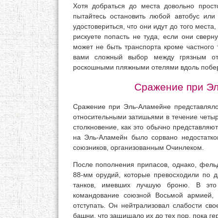
Хотя добраться до места довольно прост
пытайтесь остановить любой автобус или
удостовериться, что они идут до того места
рискуете попасть не туда, если они сверн
может не быть транспорта кроме частного 
вами сложный выбор между грязным от
роскошными пляжными отелями вдоль побе
Сражение при Эл
Сражение при Эль-Аламейне представлял
относительными затишьями в течение четыр
столкновение, как это обычно представляю
на Эль-Аламейн было сорвано недостатко
союзников, организованным Очинлеком.
После пополнения припасов, однако, фел
88-мм орудий, которые превосходили по д
танков, имевших лучшую броню. В это
командование союзной Восьмой армией, 
отступать. Он нейтрализовал слабости сво
башни, что защищало их до тех пор, пока г