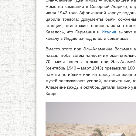
Эль-Аламейн (Два мира) – подходящее наз
момента кампании в Северной Африке, опр
июля 1942 года Африканский корпус подошё
царила тревога: документы были сожжен
станции, египетские националисты готови
Казалось, что Германия и
Италия
вырвут к
каналу в Индию из-под власти союзников.
Вместо этого при Эль-Аламейне Восьмая а
назад, чтобы затем нанести им окончательн
70 тысяч ранены только при Эль-Аламей
(сентябрь 1940 – март 1943) превысили 100 
памяти погибшим или интересуются военной
музей заслуживают усилий, потраченных, ч
Аламейне каждый октябрь, детали можно уз
Каире.