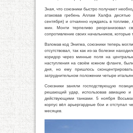
Зная, что союзники быстро получают необх
атаковав гребень Аллам Халфа десятью 
сентября) и отчаянно нуждаясь в топливе,
мин. Монти терпеливо реорганизовал св
сопротивление своих начальников, которые 
Взломав код Энигма, союзники теперь могл
отсутствовал, так как из-за болезни находи
коридор через минные поля на центральн
наступления на своём южном фланге, были
дня, но ему пришлось сконцентрироват
затруднительном положении четыре итальян
Союзники заняли господствующую позици
решающий удар, использовав авиацию и 
действующими танками. 5 ноября Восьма
корпус вёл арьергардные бои и отступал ч
месяцев.