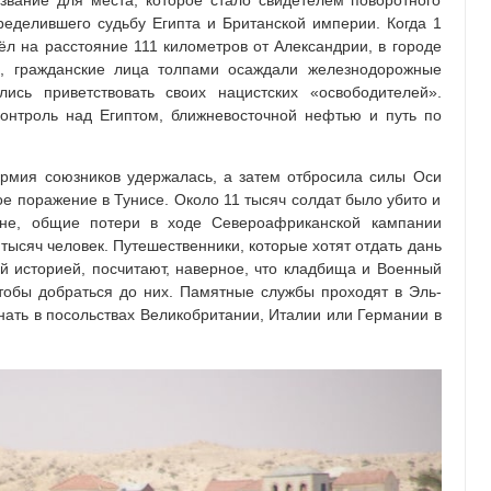
вание для места, которое стало свидетелем поворотного
еделившего судьбу Египта и Британской империи. Когда 1
л на расстояние 111 километров от Александрии, в городе
ы, гражданские лица толпами осаждали железнодорожные
лись приветствовать своих нацистских «освободителей».
онтроль над Египтом, ближневосточной нефтью и путь по
рмия союзников удержалась, а затем отбросила силы Оси
ое поражение в Тунисе. Около 11 тысяч солдат было убито и
не, общие потери в ходе Североафриканской кампании
тысяч человек. Путешественники, которые хотят отдать дань
 историей, посчитают, наверное, что кладбища и Военный
тобы добраться до них. Памятные службы проходят в Эль-
нать в посольствах Великобритании, Италии или Германии в