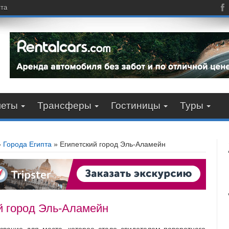
пта
леты
Трансферы
Гостиницы
Туры
»
Города Египта
»
Египетский город Эль-Аламейн
й город Эль-Аламейн