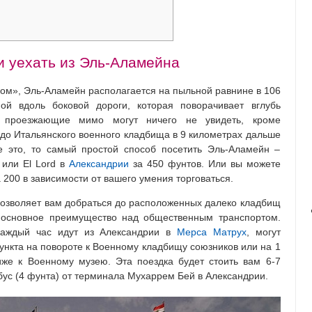
и уехать из Эль-Аламейна
м», Эль-Аламейн располагается на пыльной равнине в 106
ой вдоль боковой дороги, которая поворачивает вглубь
е проезжающие мимо могут ничего не увидеть, кроме
 до Итальянского военного кладбища в 9 километрах дальше
е это, то самый простой способ посетить Эль-Аламейн –
 или El Lord в
Александрии
за 450 фунтов. Или вы можете
а 200 в зависимости от вашего умения торговаться.
 позволяет вам добраться до расположенных далеко кладбищ
 основное преимущество над общественным транспортом.
 каждый час идут из Александрии в
Мерса Матрух
, могут
пункта на повороте к Военному кладбищу союзников или на 1
же к Военному музею. Эта поездка будет стоить вам 6-7
бус (4 фунта) от терминала Мухаррем Бей в Александрии.