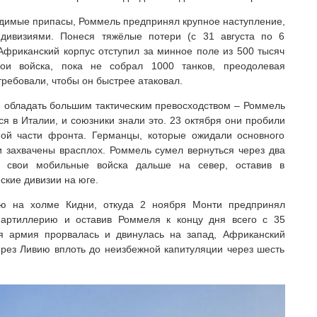
одимые припасы, Роммель предпринял крупное наступление,
дивизиями. Понеся тяжёлые потери (с 31 августа по 6
 Африканский корпус отступил за минное поле из 500 тысяч
ои войска, пока не собрал 1000 танков, преодолевая
требовали, чтобы он быстрее атаковал.
и обладать большим тактическим превосходством – Роммель
лся в Италии, и союзники знали это. 23 октября они пробили
ой части фронта. Германцы, которые ожидали основного
 захвачены врасплох. Роммель сумел вернуться через два
ь свои мобильные войска дальше на север, оставив в
ские дивизии на юге.
ю на холме Кидни, откуда 2 ноября Монти предпринял
артиллерию и оставив Роммеля к концу дня всего с 35
я армия прорвалась и двинулась на запад, Африканский
ерез Ливию вплоть до неизбежной капитуляции через шесть