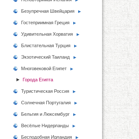
Безупречная Швейцария
►
Гостеприимная Греция
►
Удивительная Хорватия
►
Блистательная Турция
►
Экзотический Таиланд
►
Многовековой Египет
►
Города Египта
Туристическая Россия
►
Солнечная Португалия
►
Бельгия и Люксембург
►
Весёлые Нидерланды
►
Бесподобная Ирландия
►