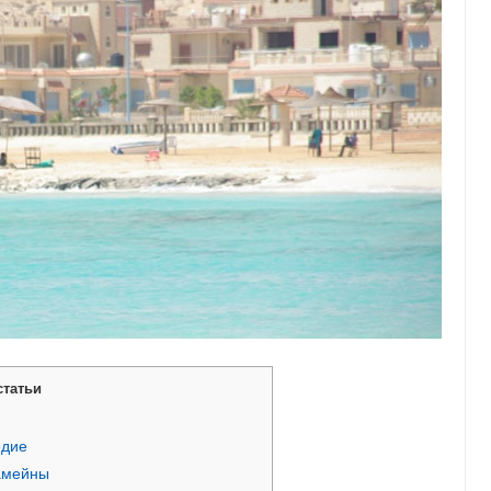
статьи
едие
амейны