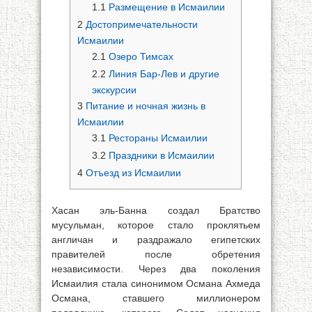
1.1
Размещение в Исмаилии
2
Достопримечательности
Исмаилии
2.1
Озеро Тимсах
2.2
Линия Бар-Лев и другие
экскурсии
3
Питание и ночная жизнь в
Исмаилии
3.1
Рестораны Исмаилии
3.2
Праздники в Исмаилии
4
Отъезд из Исмаилии
Хасан эль-Банна создал Братство
мусульман, которое стало проклятьем
англичан и раздражало египетских
правителей после обретения
независимости. Через два поколения
Исмаилия стала синонимом Османа Ахмеда
Османа, ставшего миллионером