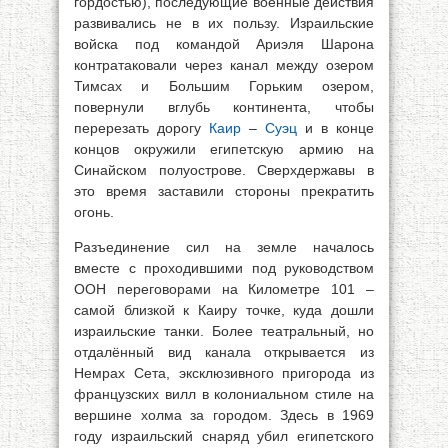
гордостью), последующие военные действия
развивались не в их пользу. Израильские
войска под командой Ариэля Шарона
контратаковали через канал между озером
Тимсах и Большим Горьким озером,
повернули вглубь континента, чтобы
перерезать дорогу
Каир
–
Суэц
и в конце
концов окружили египетскую армию на
Синайском полуострове. Сверхдержавы в
это время заставили стороны прекратить
огонь.
Разъединение сил на земле началось
вместе с проходившими под руководством
ООН переговорами на Километре 101 –
самой близкой к Каиру точке, куда дошли
израильские танки. Более театральный, но
отдалённый вид канала открывается из
Немрах Сета, эксклюзивного пригорода из
французских вилл в колониальном стиле на
вершине холма за городом. Здесь в 1969
году израильский снаряд убил египетского