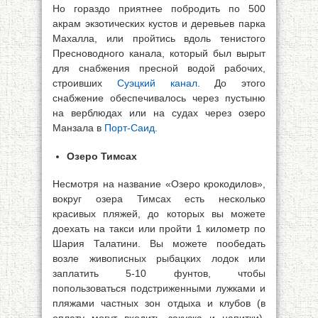
Но гораздо приятнее побродить по 500
акрам экзотических кустов и деревьев парка
Махалла, или пройтись вдоль тенистого
Пресноводного канала, который был вырыт
для снабжения пресной водой рабочих,
строивших
Суэцкий канал
. До этого
снабжение обеспечивалось через пустыню
на верблюдах или на судах через озеро
Манзала в
Порт-Саид
.
Озеро Тимсах
Несмотря на название «Озеро крокодилов»,
вокруг озера Тимсах есть несколько
красивых пляжей, до которых вы можете
доехать на такси или пройти 1 километр по
Шария Талатини. Вы можете пообедать
возле живописных рыбацких лодок или
заплатить 5-10 фунтов, чтобы
попользоваться подстриженными лужками и
пляжами частных зон отдыха и клубов (в