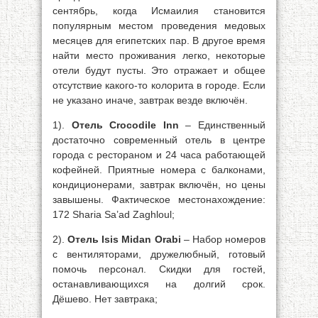
сентябрь, когда Исмаилия становится
популярным местом проведения медовых
месяцев для египетских пар. В другое время
найти место проживания легко, некоторые
отели будут пусты. Это отражает и общее
отсутствие какого-то колорита в городе. Если
не указано иначе, завтрак везде включён.
1).
Отель Crocodile Inn
– Единственный
достаточно современный отель в центре
города с рестораном и 24 часа работающей
кофейней. Приятные номера с балконами,
кондиционерами, завтрак включён, но цены
завышены. Фактическое местонахождение:
172 Sharia Sa’ad Zaghloul;
2).
Отель Isis Midan Orabi
– Набор номеров
с вентиляторами, дружелюбный, готовый
помочь персонал. Скидки для гостей,
останавливающихся на долгий срок.
Дёшево. Нет завтрака;