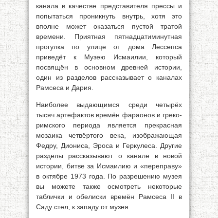
канала в качестве представителя прессы и
попытаться проникнуть внутрь, хотя это
вполне может оказаться пустой тратой
времени. Приятная пятнадцатиминутная
прогулка по улице от дома Лессепса
приведёт к Музею Исмаилии, который
посвящён в основном древней истории,
один из разделов рассказывает о каналах
Рамсеса и Дария.
Наиболее выдающимся среди четырёх
тысяч артефактов времён фараонов и греко-
римского периода является прекрасная
мозаика четвёртого века, изображающая
Федру, Диониса, Эроса и Геркулеса. Другие
разделы рассказывают о канале в новой
истории, битве за Исмаилию и «переправу»
в октябре 1973 года. По разрешению музея
вы можете также осмотреть некоторые
таблички и обелиски времён Рамсеса II в
Саду стел, к западу от музея.