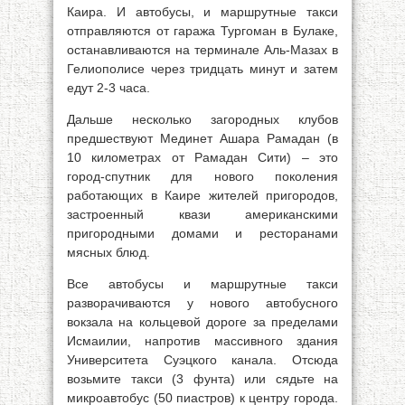
Каира. И автобусы, и маршрутные такси
отправляются от гаража Тургоман в Булаке,
останавливаются на терминале Аль-Мазах в
Гелиополисе через тридцать минут и затем
едут 2-3 часа.
Дальше несколько загородных клубов
предшествуют Мединет Ашара Рамадан (в
10 километрах от Рамадан Сити) – это
город-спутник для нового поколения
работающих в Каире жителей пригородов,
застроенный квази американскими
пригородными домами и ресторанами
мясных блюд.
Все автобусы и маршрутные такси
разворачиваются у нового автобусного
вокзала на кольцевой дороге за пределами
Исмаилии, напротив массивного здания
Университета Суэцкого канала. Отсюда
возьмите такси (3 фунта) или сядьте на
микроавтобус (50 пиастров) к центру города.