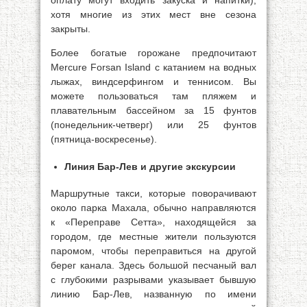
оплату могут входить закуска и напитки),
хотя многие из этих мест вне сезона
закрыты.
Более богатые горожане предпочитают
Mercure Forsan Island с катанием на водных
лыжах, виндсерфингом и теннисом. Вы
можете пользоваться там пляжем и
плавательным бассейном за 15 фунтов
(понедельник-четверг) или 25 фунтов
(пятница-воскресенье).
Линия Бар-Лев и другие экскурсии
Маршрутные такси, которые поворачивают
около парка Махала, обычно направляются
к «Переправе Сетта», находящейся за
городом, где местные жители пользуются
паромом, чтобы переправиться на другой
берег канала. Здесь большой песчаный вал
с глубокими разрывами указывает бывшую
линию Бар-Лев, названную по имени