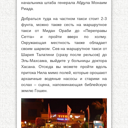
начальника штаба генерала Абдула Монаим
Риада.
Добраться туда на частном такси стоит 2-3
фунта, можно также сесть на маршрутное
такси от Мидан Ораби до «Переправы
Сетта» и пройти вверх по холму.
Окружающая местность также обладает
своим шармом. Сев на маршрутное такси от
Шария Талатини (сразу после рельсов) до
Эль-Махсама, выйдите у больницы доктора
Хасана. Отсюда вы можете пройти вдоль
притока Нила мимо полей, которые орошают
архаичные водяные насосы и старики на
ослах – сцена, напоминающая библейскую
землю Гошен.