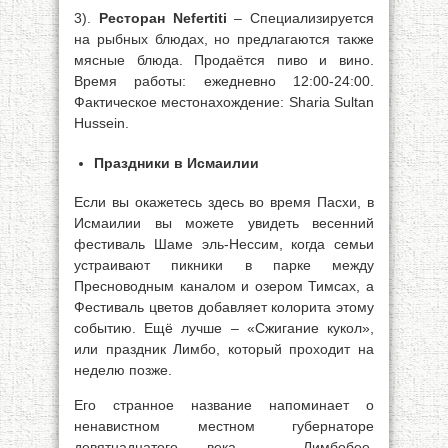
3).
Ресторан Nefertiti
– Специализируется
на рыбных блюдах, но предлагаются также
мясные блюда. Продаётся пиво и вино.
Время работы: ежедневно 12:00-24:00.
Фактическое местонахождение: Sharia Sultan
Hussein.
Праздники в Исмаилии
Если вы окажетесь здесь во время Пасхи, в
Исмаилии вы можете увидеть весенний
фестиваль Шаме эль-Нессим, когда семьи
устраивают пикники в парке между
Пресноводным каналом и озером Тимсах, а
Фестиваль цветов добавляет колорита этому
событию. Ещё лучше – «Сжигание кукол»,
или праздник Лимбо, который проходит на
неделю позже.
Его странное название напоминает о
ненавистном местном губернаторе
девятнадцатого века – Лимбобее,