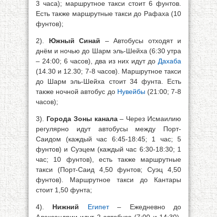
3 часа); маршрутное такси стоит 6 фунтов.
Есть также маршрутные такси до Рафаха (10
фунтов);
2).
Южный Синай
– Автобусы отходят и
днём и ночью до Шарм эль-Шейха (6:30 утра
– 24:00; 6 часов), два из них идут до
Дахаба
(14.30 и 12.30; 7-8 часов). Маршрутное такси
до Шарм эль-Шейха стоит 34 фунта. Есть
также ночной автобус до
Нувейбы
(21:00; 7-8
часов);
3).
Города Зоны канала
– Через Исмаилию
регулярно идут автобусы между Порт-
Саидом (каждый час 6:45-18:45; 1 час; 5
фунтов) и Суэцем (каждый час 6:30-18:30; 1
час; 10 фунтов), есть также маршрутные
такси (Порт-Саид 4,50 фунтов; Суэц 4,50
фунтов). Маршрутное такси до Кантары
стоит 1,50 фунта;
4).
Нижний
Египет
– Ежедневно до