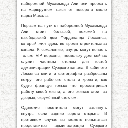
набережной Мухаммеда Али или проехать
на маршрутном такси от поворота около
парка Махала.
Первым на пути от набережной Мухаммеда
Али стоит большой, похожий на
швейцарский дом Фердинанда Лессепса,
который жил здесь во время строительства
канала. К сожалению, внутрь могут попасть
только VIР персоны, поскольку дом сейчас
служит частным отелем для гостей
администрации Суэцкого канала. В кабинете
Лессепса книги и фотографии разбросаны
вокруг его рабочего стола и кровати, как
будто француз только что просматривал
работу своей жизни, а его экипаж стоит за
дверью, окружённый стеклом.
Одинокие посетители могут заглянуть
внутрь, если задние ворота открыты. В
противном случае вы можете попытаться
представиться администрации Суэцкого