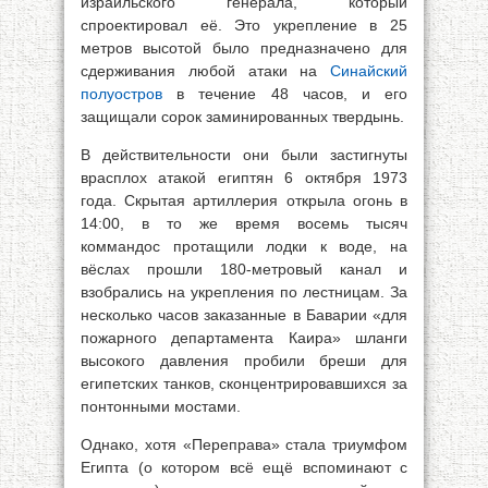
израильского генерала, который
спроектировал её. Это укрепление в 25
метров высотой было предназначено для
сдерживания любой атаки на
Синайский
полуостров
в течение 48 часов, и его
защищали сорок заминированных твердынь.
В действительности они были застигнуты
врасплох атакой египтян 6 октября 1973
года. Скрытая артиллерия открыла огонь в
14:00, в то же время восемь тысяч
коммандос протащили лодки к воде, на
вёслах прошли 180-метровый канал и
взобрались на укрепления по лестницам. За
несколько часов заказанные в Баварии «для
пожарного департамента Каира» шланги
высокого давления пробили бреши для
египетских танков, сконцентрировавшихся за
понтонными мостами.
Однако, хотя «Переправа» стала триумфом
Египта (о котором всё ещё вспоминают с