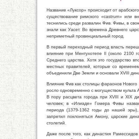
Название «Луксор» происходит от арабского
существование римского «castrum» или вн
теснились среди развалин Фив. Фивы, в свою
знали как Уасет. Во времена Древнего цар
неприметный провинциальный город.
В первый переходный период власть перешл
влияние при Ментухотепе II (около 2100
Среднего царства. Хотя это государство вп
местных правителей, которые со временем 
объединили Две Земли и основали XVIII дин
Влияние Фив как столицы фараонов Нового 
росло одновременно с могуществом культа А
В пору расцвета города при XVIII и XIX д
человек; в «Илиаде» Гомера Фивы назва
периода (1379-1362 годы до нашей эры),
запретил поклоняться Амону, царские дин
столетий.
Даже после того, как династия Рамессидов