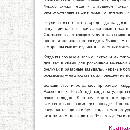
Луксор служит ещё и отправной точко
расположенные выше и ниже по течению Ни
Неудивительно, что в городе, где на долю
шагу пристают с приглашениями посетит
Сталкиваясь на каждом углу с навязчивос
ярость и начинают ненавидеть Луксор. Но 
юмора, вы сможете увидеть в местных жите
Когда вы познакомитесь с несколькими типа
для вас в сцену для роскошной мыльной 
фелуках и базарные зазывалы, нервные бог
рюкзаками – наблюдать за их поведением поч
Большинство иностранцев приезжают сюд
Рождество и Новый год), когда на улице с
даже холодно. К концу марта темпера
замечательное время для поездки. Погода
сохраняется до октября, когда температур
жители могут позволить себе спать днём и р
Кратка