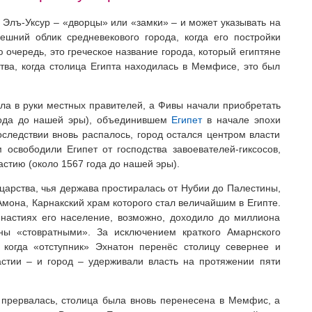
 Элъ-Уксур – «дворцы» или «замки» – и может указывать на
ешний облик средневекового города, когда его постройки
 очередь, это греческое название города, который египтяне
ства, когда столица Египта находилась в Мемфисе, это был
а в руки местных правителей, а Фивы начали приобретать
 года до нашей эры), объединившем
Египет
в начале эпохи
оследствии вновь распалось, город остался центром власти
освободили Египет от господства завоевателей-гиксосов,
астию (около 1567 года до нашей эры).
царства, чья держава простиралась от Нубии до Палестины,
мона, Карнакский храм которого стал величайшим в Египте.
инастиях его население, возможно, доходило до миллиона
ны «стовратными». За исключением краткого Амарнского
 когда «отступник» Эхнатон перенёс столицу севернее и
астии – и город – удерживали власть на протяжении пяти
 прервалась, столица была вновь перенесена в Мемфис, а