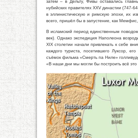
затем – в Дельту, Фивы оставались главн
нубийских правителях XXV династии (747-6
в эллинистическую и римскую эпохи, их из
всего, пришёл бы в запустение, как Мемфис,
В исламский период единственным поводом 
век). Однако экспедиция Наполеона возрод
XIX столетии начали привлекать к себе вни
каждого туриста, посетившего Луксор, ег
съёмок фильма «Смерть па Ниле» голливудс
«В наши дни мы могли бы построить всё это 