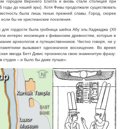
ым городом Верхнего Египта и вновь стали столицей при
45 годы до нашей эры). Хотя Фивы продолжали существовать
вестность была лишь тенью прежней славы. Город, скорее
 если бы не христианские поселения.
для гордости была гробница шейха Абу эль-Хаджаджа (XII
ила интерес иноземцев к фиванским древностям, которые в
мание археологов и путешественников. Честно говоря, не у
о памятники вызывают однозначное восхищение. Во время
кая звезда Бетт Дэвис произнесла свою знаменитую фразу:
в студии – и было бы даже лучше».