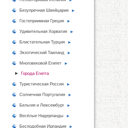
Безупречная Швейцария
►
Гостеприимная Греция
►
Удивительная Хорватия
►
Блистательная Турция
►
Экзотический Таиланд
►
Многовековой Египет
►
Города Египта
Туристическая Россия
►
Солнечная Португалия
►
Бельгия и Люксембург
►
Весёлые Нидерланды
►
Бесподобная Ирландия
►