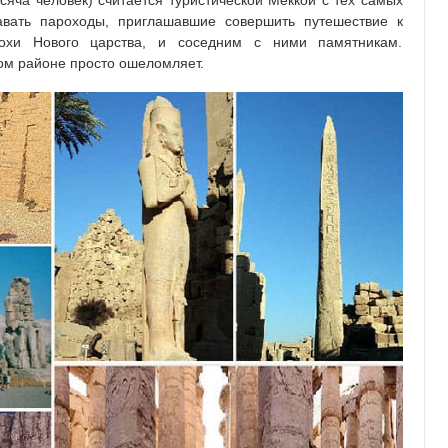
сяча человек) считается туристической Меккой с тех самых
авать пароходы, приглашавшие совершить путешествие к
похи Нового царства, и соседним с ними памятникам.
ом районе просто ошеломляет.