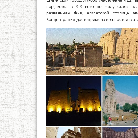
Египетский город Луксор (население 421 ты
пор, когда в XIX веке по Нилу стали пл
развалинам Фив, египетской столице э
Концентрация достопримечательностей в эт