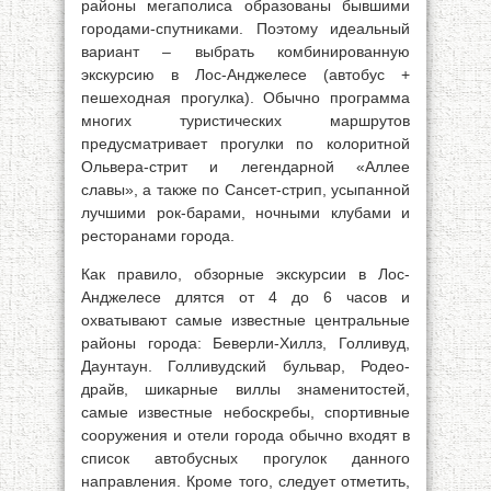
районы мегаполиса образованы бывшими
городами-спутниками. Поэтому идеальный
вариант – выбрать комбинированную
экскурсию в Лос-Анджелесе (автобус +
пешеходная прогулка). Обычно программа
многих туристических маршрутов
предусматривает прогулки по колоритной
Ольвера-стрит и легендарной «Аллее
славы», а также по Сансет-стрип, усыпанной
лучшими рок-барами, ночными клубами и
ресторанами города.
Как правило, обзорные экскурсии в Лос-
Анджелесе длятся от 4 до 6 часов и
охватывают самые известные центральные
районы города: Беверли-Хиллз, Голливуд,
Даунтаун. Голливудский бульвар, Родео-
драйв, шикарные виллы знаменитостей,
самые известные небоскребы, спортивные
сооружения и отели города обычно входят в
список автобусных прогулок данного
направления. Кроме того, следует отметить,