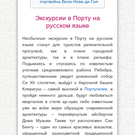
портвейна Вила-Нова-ди-Гая
Экскурсии в Порту на
русском языке
Необычные экскурсии в Порту на русском
языке станут для туристов увлекательной
прогулкой, как в плане городской
архитектуры, так и в плане рельефа.
Подымаясь и спускаясь по извилистым
улочкам средневекового района Рибейра,
путешественники увидят романский собор
Се XII столетия, выйдут к барочной башне
Клеригуш – самой высокой в
Португалии
, а
пройдя немного дальше, будут любоваться
кварталом в стиле ар-нуво либо известным
уже во всём мире образцом современной
архитектуры – перевёрнутым айсбергом
Дома Музыки. Также тут расположен Сан
Бенту – один из самых красивых вокзалов,
украшенный разноцветной традиционной