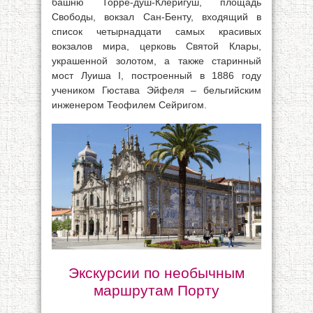
башню Торре-душ-Клеригуш, площадь
Свободы, вокзал Сан-Бенту, входящий в
список четырнадцати самых красивых
вокзалов мира, церковь Святой Клары,
украшенной золотом, а также старинный
мост Луиша І, построенный в 1886 году
учеником Гюстава Эйфеля – бельгийским
инженером Теофилем Сейригом.
Экскурсии по необычным
маршрутам Порту