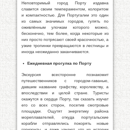
Неповторимый город Порту издавна
славится своим темпераментом, колоритом
и компактностью. Для Португалии это один
из самых значимых городов, гулять по
оживлённым улочкам которого можно,
бесконечно, тем более, когда некоторые из
них просто потрясают своей красочностью, а
узкие тропинки превращаются в лестницы и
иногда неожиданно заканчиваются.
Ежедневная прогулка по Порту
Экскурсия всесторонне познакомит
путешественников с городом-гаванью,
давшим название графству, королевству, а
впоследствии и целой стране. Туристы
окажутся в сердце Порту, так сказать изучат
его со всех сторон, посетив смотровые
площадки. Ощутят энергетику района
мореплавателей, откуда португальские
корабли отправлялись покорять новые
горизонты, и даже узнают, что из истории