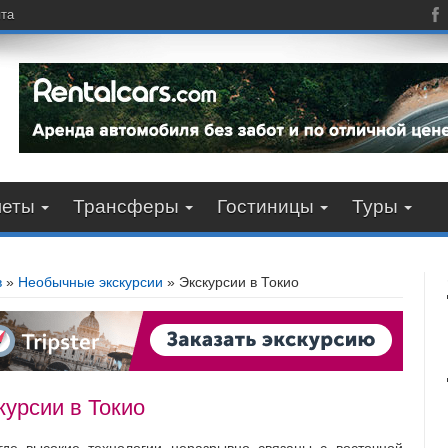
пта
леты
Трансферы
Гостиницы
Туры
в
»
Необычные экскурсии
»
Экскурсии в Токио
курсии в Токио