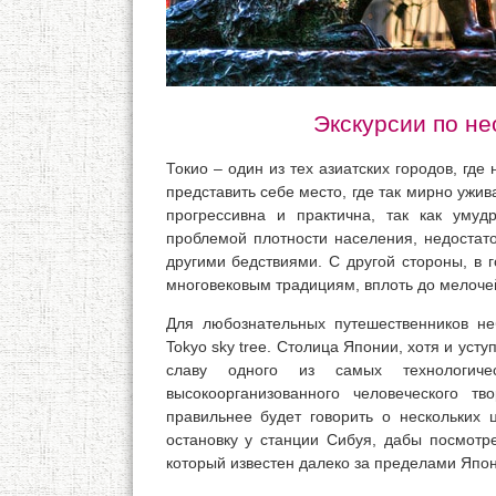
Экскурсии по н
Токио – один из тех азиатских городов, где
представить себе место, где так мирно ужи
прогрессивна и практична, так как умуд
проблемой плотности населения, недостат
другими бедствиями. С другой стороны, в 
многовековым традициям, вплоть до мелочей
Для любознательных путешественников не
Tokyo sky tree. Столица Японии, хотя и уст
славу одного из самых технологич
высокоорганизованного человеческого т
правильнее будет говорить о нескольких
остановку у станции Сибуя, дабы посмот
который известен далеко за пределами Япон