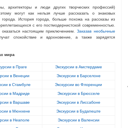
фы, архитекторы и люди других творческих профессий)
этому могут как нельзя лучше рассказать о знаковых
 города. История города, больше похожа на рассказы из
ереплетающихся с его постмодернистской современностью.
ут оказаться настоящим приключением.
Заказав необычные
учат спокойствие и вдохновение, а также зарядятся
ах мира
курсии в Праге
Экскурсии в Амстердаме
урсии в Венеции
Экскурсии в Барселоне
рсии в Стамбуле
Экскурсии во Флоренции
рсии в Мадриде
Экскурсии в Брюсселе
рсии в Варшаве
Экскурсии в Лиссабоне
рсии в Мюнхене
Экскурсии в Будапеште
рсии в Неаполе
Экскурсии в Валенсии