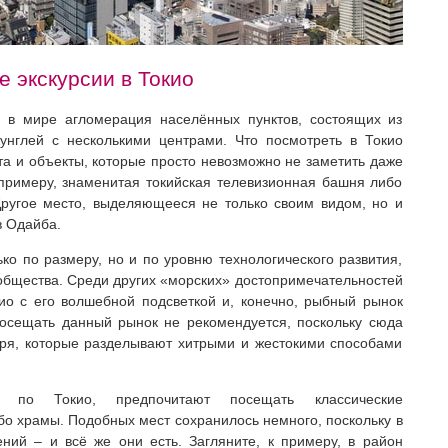
 экскурсии в Токио
я в мире агломерация населённых пунктов, состоящих из
унглей с несколькими центрами. Что посмотреть в Токио
та и объекты, которые просто невозможно не заметить даже
примеру, знаменитая токийская телевизионная башня либо
Другое место, выделяющееся не только своим видом, но и
 Одайба.
ко по размеру, но и по уровню технологического развития,
 общества. Среди других «морских» достопримечательностей
ио с его волшебной подсветкой и, конечно, рыбный рынок
осещать данный рынок не рекомендуется, поскольку сюда
ря, которые разделывают хитрыми и жестокими способами
сь по Токио, предпочитают посещать классические
бо храмы. Подобных мест сохранилось немного, поскольку в
ний – и всё же они есть. Загляните, к примеру, в район