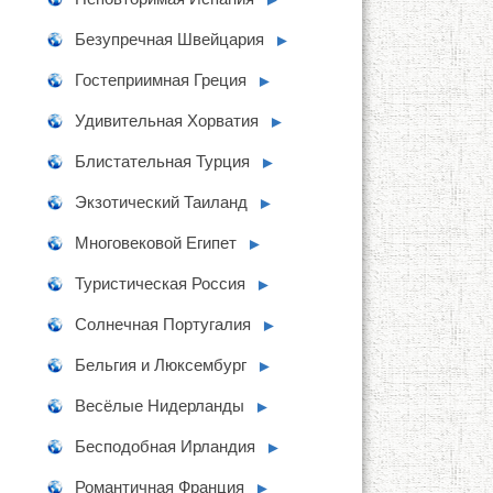
Безупречная Швейцария
►
Гостеприимная Греция
►
Удивительная Хорватия
►
Блистательная Турция
►
Экзотический Таиланд
►
Многовековой Египет
►
Туристическая Россия
►
Солнечная Португалия
►
Бельгия и Люксембург
►
Весёлые Нидерланды
►
Бесподобная Ирландия
►
Романтичная Франция
►