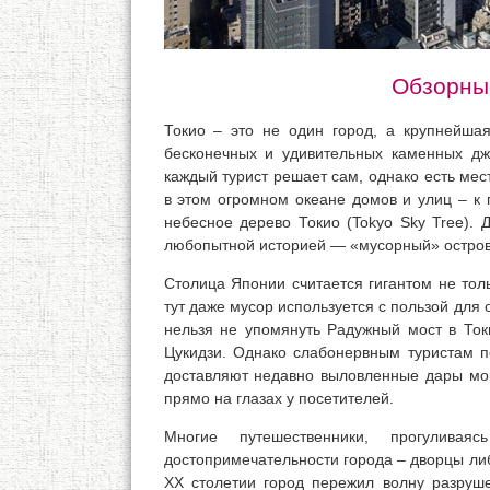
Обзорные
Токио – это не один город, а крупнейша
бесконечных и удивительных каменных дж
каждый турист решает сам, однако есть мес
в этом огромном океане домов и улиц – к 
небесное дерево Токио (Tokyo Sky Tree). 
любопытной историей — «мусорный» остров
Столица Японии считается гигантом не толь
тут даже мусор используется с пользой для
нельзя не упомянуть Радужный мост в Ток
Цукидзи. Однако слабонервным туристам п
доставляют недавно выловленные дары мо
прямо на глазах у посетителей.
Многие путешественники, прогуливая
достопримечательности города – дворцы ли
XX столетии город пережил волну разруше