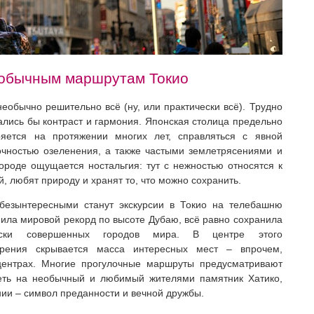
еобычным маршрутам Токио
 необычно решительно всё (ну, или практически всё). Трудно
вались бы контраст и гармония. Японская столица предельно
ряется на протяжении многих лет, справляться с явной
очностью озеленения, а также частыми землетрясениями и
городе ощущается ностальгия: тут с нежностью относятся к
, любят природу и хранят то, что можно сохранить.
безынтересными станут экскурсии в Токио на телебашню
упила мировой рекорд по высоте Дубаю, всё равно сохранила
ески совершенных городов мира. В центре этого
ворения скрывается масса интересных мест – впрочем,
 центрах. Многие прогулочные маршруты предусматривают
реть на необычный и любимый жителями памятник Хатико,
ии – символ преданности и вечной дружбы.