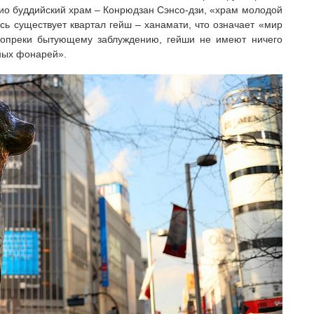
кио буддийский храм – Конрюдзан Сэнсо-дзи, «храм молодой
есь существует квартал гейш – ханамати, что означает «мир
, вопреки бытующему заблуждению, гейши не имеют ничего
ных фонарей».