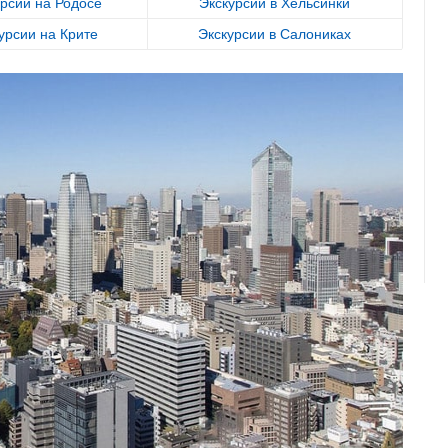
урсии на Родосе
Экскурсии в Хельсинки
урсии на Крите
Экскурсии в Салониках