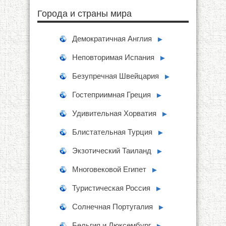
Города и страны мира
Демократичная Англия
►
Неповторимая Испания
►
Безупречная Швейцария
►
Гостеприимная Греция
►
Удивительная Хорватия
►
Блистательная Турция
►
Экзотический Таиланд
►
Многовековой Египет
►
Туристическая Россия
►
Солнечная Португалия
►
Бельгия и Люксембург
►