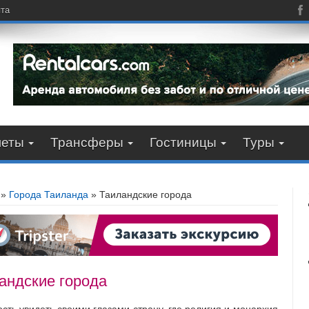
пта
леты
Трансферы
Гостиницы
Туры
»
Города Таиланда
»
Таиландские города
андские города