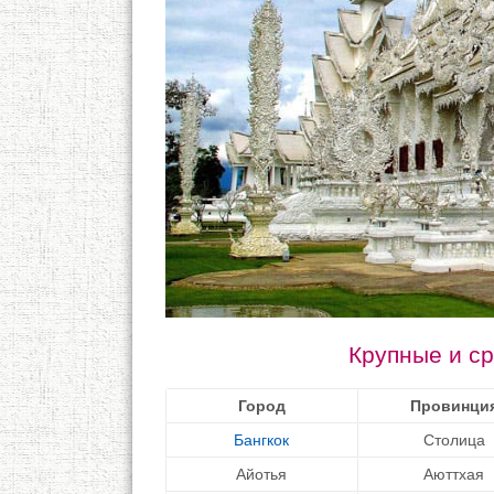
Крупные и с
Город
Провинци
Бангкок
Столица
Айотья
Аюттхая