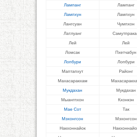
Лампанг
Лампанг
Лампхун
Лампхун
Лангсуан
Чумпхон
Латлуанг
Самутпрака
Лей
Лей
Ломсак
Пхетчабун
Лопбури
Лопбури
Маптапхут
Районг
Махасаракхам
Махасаракх
Мукдахан
Мукдахан
Мыангпхон
Кхонкэн
Мае Сот
Так
Мэхонгсон
Мэхонгсон
Накхоннайок
Накхоннайо