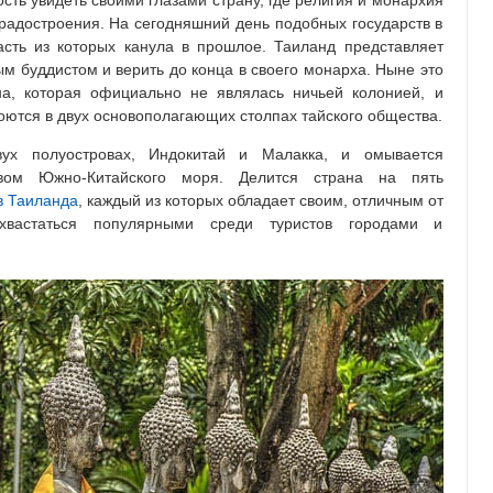
сть увидеть своими глазами страну, где религия и монархия
градостроения. На сегодняшний день подобных государств в
асть из которых канула в прошлое. Таиланд представляет
ым буддистом и верить до конца в своего монарха. Ныне это
на, которая официально не являлась ничьей колонией, и
роются в двух основополагающих столпах тайского общества.
х полуостровах, Индокитай и Малакка, и омывается
ом Южно-Китайского моря. Делится страна на пять
в Таиланда
, каждый из которых обладает своим, отличным от
вастаться популярными среди туристов городами и