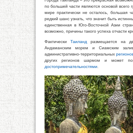
Города Таиланда – это прекрасная возможно
по большей части являются основой всего 
мире практически не осталось, большая ч
редкий шанс узнать, что значит быть истинн
единственная в Юго-Восточной Азии стра
возможно, причины такого успеха отчасти к
Фактически
Таиланд
размещается на дву
Андаманским морем и Сиамским залив
административно-территориальных
регионо
других регионов шармом и может пох
достопримечательностями
.