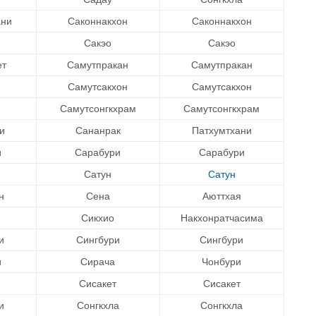
ани
Саконнакхон
Саконнакхон
Сакэо
Сакэо
ет
Самутпракан
Самутпракан
Самутсакхон
Самутсакхон
Самутсонгкхрам
Самутсонгкхрам
и
Сананрак
Патхумтхани
и
Сарабури
Сарабури
Сатун
Сатун
н
Сена
Аюттхая
Сикхио
Накхонратчасима
и
Сингбури
Сингбури
и
Сирача
Чонбури
Сисакет
Сисакет
и
Сонгкхла
Сонгкхла