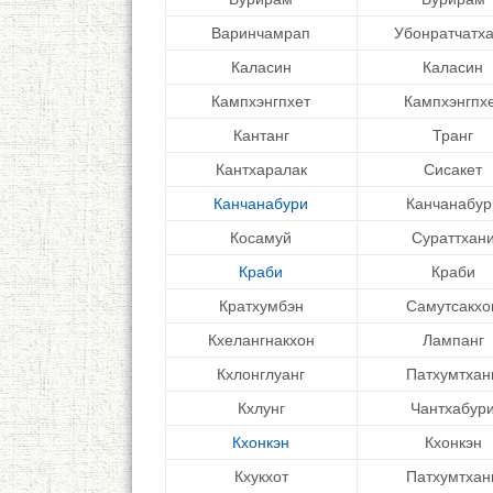
Варинчамрап
Убонратчатх
Каласин
Каласин
Кампхэнгпхет
Кампхэнгпх
Кантанг
Транг
Кантхаралак
Сисакет
Канчанабури
Канчанабур
Косамуй
Сураттхан
Краби
Краби
Кратхумбэн
Самутсакхо
Кхелангнакхон
Лампанг
Кхлонглуанг
Патхумтхан
Кхлунг
Чантхабур
Кхонкэн
Кхонкэн
Кхукхот
Патхумтхан