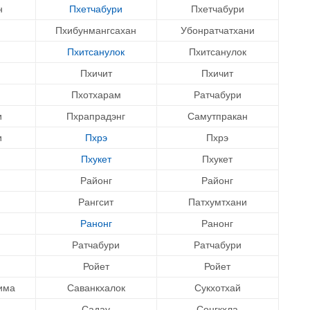
н
Пхетчабури
Пхетчабури
Пхибунмангсахан
Убонратчатхани
Пхитсанулок
Пхитсанулок
Пхичит
Пхичит
Пхотхарам
Ратчабури
и
Пхрапрадэнг
Самутпракан
и
Пхрэ
Пхрэ
Пхукет
Пхукет
Районг
Районг
Рангсит
Патхумтхани
Ранонг
Ранонг
Ратчабури
Ратчабури
Ройет
Ройет
има
Саванкхалок
Сукхотхай
Садау
Сонгкхла