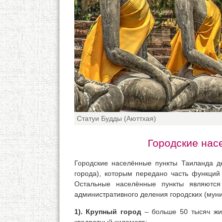
Статуи Будды (Аюттхая)
Городские нас
Городские населённые пункты Таиланда д
города), которым передано часть функци
Остальные населённые пункты являются
административного деления городских (мун
1). Крупный город
– больше 50 тысяч жит