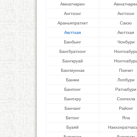
Амнатчарен
Амнатчаре
Ангтхонг
Ангтхонг
Араньяпратхет
Сакэо
Аюттхая
Аюттхая
Банбынг
Чонбури
Бангбуатхонг
Нонтхабур
Бангкруай
Нонтхабур
Бангмуннак
Пхичит
Банми
Лопбури
Банпонг
Ратчабури
Банпхру
Сонгкхла
Банчанг
Районг
Бетонг
Яла
Буаяй
Накхонратчас
Бурирам
Бурирам