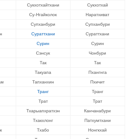
Сукхотхайтхани
Сукхотхай
Су-Нгайколок
Наратхиват
Супханбури
Супханбури
н
Сураттхани
Сураттхани
Сурин
Сурин
Сэнсук
Чонбури
Так
Так
Такуапа
Пхангнга
ам
Тапханхин
Пхичит
Транг
Транг
Трат
Трат
Тхарыапхратхэн
Канчанабури
Тхакхлонг
Патхумтхани
к
Тхабо
Нонгкхай