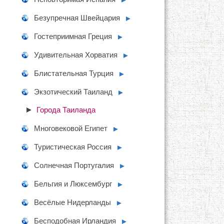
Безупречная Швейцария
►
Гостеприимная Греция
►
Удивительная Хорватия
►
Блистательная Турция
►
Экзотический Таиланд
►
Города Таиланда
Многовековой Египет
►
Туристическая Россия
►
Солнечная Португалия
►
Бельгия и Люксембург
►
Весёлые Нидерланды
►
Бесподобная Ирландия
►