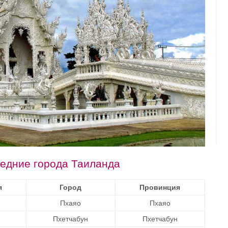
редние города Таиланда
я
Город
Провинция
Пхаяо
Пхаяо
Пхетчабун
Пхетчабун