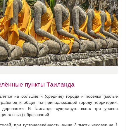
елённые пункты Таиланда
елятся на большие и (средние) города и посёлки (малые
й районов и общин на принадлежащей городу территории.
 деревнями. В Таиланде существует всего три уровня
иципальных) образований:
елей, при густонаселённости выше 3 тысяч человек на 1