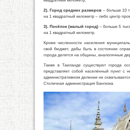
квадратный километр;
2). Город средних размеров
– больше 10 т
на 1 квадратный километр – либо центр про
3). Посёлок (малый город)
– больше 5 тыся
на 1 квадратный километр.
Кроме численности населения муниципаль
свой бюджет, дабы быть в состоянии спр
города делятся на общины, аналогичные дер
Также в Таиланде существуют города ос
представляет собой населённый пункт с н
административном делении не охватывается
Столичная администрация Бангкока.