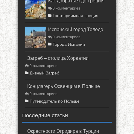
Как добраться до Греции
0 комментариев
Гостеприимная Греция
Испанский город Толедо
0 комментариев
Города Испании
Загреб – столица Хорватии
0 комментариев
Дивный Загреб
Концлагерь Освенцим в Польше
0 комментариев
Путеводитель по Польше
Последние статьи
Окрестности Эгридира в Турции