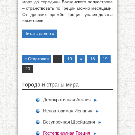
моря до середины Балканского полуострова
– странствовать по Греции можно месяцами.
От древних времён Греция унаследовала
памятники, ...
Читать далее »
« Стартовая
...
10
«
18
19
20
Города и страны мира
Демократичная Англия
►
Неповторимая Испания
►
Безупречная Швейцария
►
Гостеприимная Греция
►