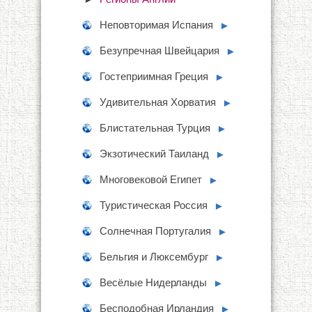
Неповторимая Испания
►
Безупречная Швейцария
►
Гостеприимная Греция
►
Удивительная Хорватия
►
Блистательная Турция
►
Экзотический Таиланд
►
Многовековой Египет
►
Туристическая Россия
►
Солнечная Португалия
►
Бельгия и Люксембург
►
Весёлые Нидерланды
►
Бесподобная Ирландия
►