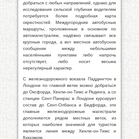
добраться с любых направлений, однако для
исследования сельской глубинки водителям
потребуется более подробная карта
окрестностей. Междугородние автобусные
маршруты, проложенные в основном по
автомагистралям, надёжно связывают все
крупные города, а вот местное автобусное
сообщение между небольшими
населёнными пунктами либо напрочь
отсутствует, либо носит весьма
нерегулярный характер.
С железнодорожного вокзала Паддингтон в
Лондоне по главной ветке можно добраться
до Оксфорда, Хенли-он-Темс и Рединга, а со
станции Сент-Панкрас в Лондоне курсирует
состав до Сент-Олбанса и Бедфорда, эти
главные железнодорожные магистрали
дополняются рядом местных веток, из
которых наиболее значимой для туристов
является линия между Хенли-он-Темс и
Кукхэмом.