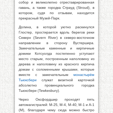
собор и великолепно отреставрированная
гавань, а также городка Страуд (Stroud), в
котором, судя по отзывам, находится
прекрасный Музей-Парк.
Долина, в которой уютно раскинулся
Глостер, простирается вдоль берегов реки
Северн (Severn River) в северо-восточном
направлении в сторону Вустершира.
Замечательные каменные и кирпичные
домики Котсуолда постепенно уступают
место старым, построенным наполовину из
дерева и наполовину из красного кирпича
домам с соломенными крышами, которые
вместе с замечательным
монастырём
Тьюксбери
служат визитной карточкой
абсолютно провинциального городка
Тьюксбери (Tewkesbury).
Через Оксфордшир проходят пять
автомагистралей: М-25, М-4, М-40, M-1 и А-1
(М), благодаря чему сюда можно быстро