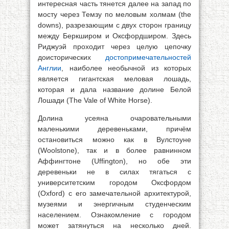
интересная часть тянется далее на запад по
мосту через Темзу по меловым холмам (the
downs), разрезающим с двух сторон границу
между Беркширом и Оксфордширом. Здесь
Риджуэй проходит через целую цепочку
доисторических
достопримечательностей
Англии
, наиболее необычной из которых
является гигантская меловая лошадь,
которая и дала название долине Белой
Лошади (The Vale of White Horse).
Долина усеяна очаровательными
маленькими деревеньками, причём
остановиться можно как в Вулстоуне
(Woolstone), так и в более равнинном
Аффингтоне (Uffington), но обе эти
деревеньки не в силах тягаться с
университетским городом Оксфордом
(Oxford) с его замечательной архитектурой,
музеями и энергичным студенческим
населением. Ознакомление с городом
может затянуться на несколько дней.