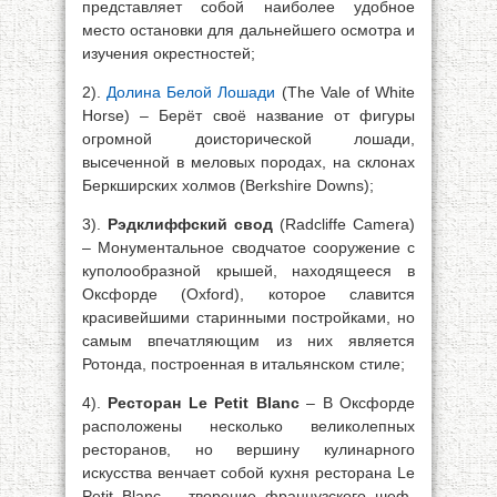
представляет собой наиболее удобное
место остановки для дальнейшего осмотра и
изучения окрестностей;
2).
Долина Белой Лошади
(The Vale of White
Horse) – Берёт своё название от фигуры
огромной доисторической лошади,
высеченной в меловых породах, на склонах
Беркширских холмов (Berkshire Downs);
3).
Рэдклиффский свод
(Radcliffe Camera)
– Монументальное сводчатое сооружение с
куполообразной крышей, находящееся в
Оксфорде (Oxford), которое славится
красивейшими старинными постройками, но
самым впечатляющим из них является
Ротонда, построенная в итальянском стиле;
4).
Ресторан Le Petit Blanc
– В Оксфорде
расположены несколько великолепных
ресторанов, но вершину кулинарного
искусства венчает собой кухня ресторана Le
Petit Blanc – творение французского шеф-