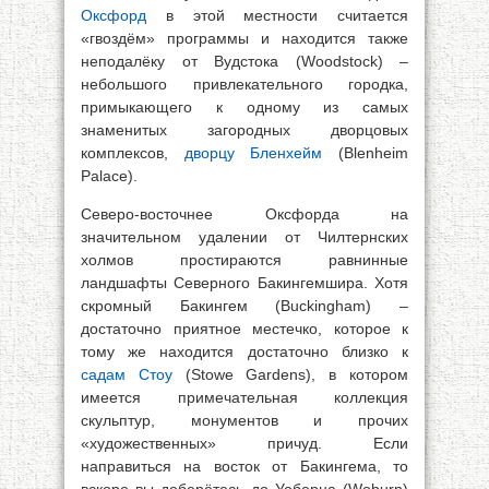
Оксфорд
в этой местности считается
«гвоздём» программы и находится также
неподалёку от Вудстока (Woodstock) –
небольшого привлекательного городка,
примыкающего к одному из самых
знаменитых загородных дворцовых
комплексов,
дворцу Бленхейм
(Blenheim
Palace).
Северо-восточнее Оксфорда на
значительном удалении от Чилтернских
холмов простираются равнинные
ландшафты Северного Бакингемшира. Хотя
скромный Бакингем (Buckingham) –
достаточно приятное местечко, которое к
тому же находится достаточно близко к
садам Стоу
(Stowe Gardens), в котором
имеется примечательная коллекция
скульптур, монументов и прочих
«художественных» причуд. Если
направиться на восток от Бакингема, то