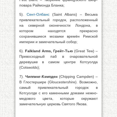
повара Раймонда Бланка;
5).
Сент-Олбанс
(Saint Albans) – Весьма
привлекательный городок, расположенный
на северной оконечности Лондона, в
котором находятся прекрасно
сохранившиеся мозаики времён Римской
империи и замечательный собор;
6).
Falkland Arms, Грейт-Тью
(Great Tew) –
Превосходный паб в очаровательной
деревушке в самом центре Котсуолда
(Cotswolds);
7).
Чиппинг-Кэмпден
(Chipping Campden) –
В Глостершире (Gloucestershire). Возможно,
самый привлекательный городок в
Котсуолде с его каменными домами нежно-
медового цвета, которые окружают
замечательную церковь Святого Якова.