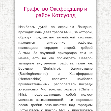
Графство Оксфордшир и
район Котсуолд
Изгибаясь дугой по окраинам Лондона,
проходит кольцевая трасса М-25, за которой,
образуя предместья английской столицы,
находятся внутренние графства,
являющиеся сердцем старой, доброй
Англии. За паутиной пригородов, тем не
менее, есть на что посмотреть. Северо-
западные внутренние графства такие как
Беркшир (Berkshire), Бакингемшир
(Buckinghamshire) и Хартфордшир
(Hertfordshire), являются наиболее
привлекательными, располагаясь посреди
живописных Чилтернских холмов (Chiltern
Hills), представляющих собой полосу
меловых возвышенностей, чьи поросшие
лесом гребни возвышаются над городком
Лутон рядом с трассой M-1, и, простираясь