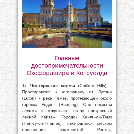
Главные
достопримечательности
Оксфордшира и Котсуолда
1).
Чилтернские холмы
(Chiltern Hills) –
Простираются к юго-западу от Лутона
(Luton) к реке Темзе, протекающей около
городка Рединг (Reading). Они покрыты
лесами и открывают взору прекрасный
лесной пейзаж. Городок Хенли-он-Темз
(Henley-on-Thames), являющийся местом
проведения знаменитой Регаты,