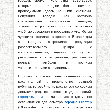
городок времён Регентства (1810-1820),
который в наши дни более знаменит
проводимыми здесь конными скачками.
Репутация городка как бастиона
консервативно настроенных женщин,
закончивших различные престижные высшие
учебные заведения и прозванных «голубыми
чулками», осталась в прошлом. В наши дни
за городом закрепилась репутация
развлекательного центра с
многочисленными, одними из лучших
ресторанов в этом регионе, различными
ночными клубами и прочими
увеселительными заведениями.
Впрочем, это всего лишь «внешний лоск»,
рассчитанный на привлечение праздной
публики, готовой легко расстаться со своими
деньгами ради всевозможных удовольствий.
Город Челтнем
– отличное место, где можно
остановиться для осмотра
городка Глостер
(Gloucester), в котором есть прекрасный