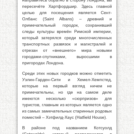
направитесь обратно в сторону Лондона, вы
пересечёте Хартфордшир. Здесь главной
целью для посещения является Сент-
Олбанс (Saint Albans) – древний и
примечательный городок, сохранивший
следы культуры времён Римской империи,
который затерялся среди многочисленных
транспортных развязок и магистралей и
отрезан от «внешнего» мира новыми
городами-спутниками, выросшими в
пригородах Лондона.
Среди этих новых городков можно отметить
Уэлин-Гарден-Сити и Хемел-Хемпстед,
которые на первый взгляд ничем не
примечательны, но где на самом деле
имеются несколько «сюрпризов» для
туристов, главным из которых является одно
из самых замечательных старинных родовых
поместий – Хэтфилд-Хаус (Hatfield House).
В районе под названием Котсуолд