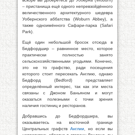
вскоре вы доберётесь до Уоберна (Woburn)
– пристанища ещё одного непревзойдённого
величественного архитектурного шедевра
Уобернского аббатства (Woburn Abbey), а
также одноимённого Сафари-парка (Safari
Park).
Ещё один небольшой бросок отсюда в
Бедфордшир – равнинное место, которое
практически полностью занято
сельскохозяйственными угодьями. Конечно,
это не то графство, ради посещения
которого стоит пересекать Англию, однако
Бедфорд (Bedford) представляет
определённый интерес, так как эти места
связаны с Джоном Баньяном и могут
оказаться полезными с точки зрения
наличия гостиниц и ресторанов.
Добравшись до Бедфордшира, вы
оказываетесь на восточной границе
Центральных графств
Англии
, но если вы