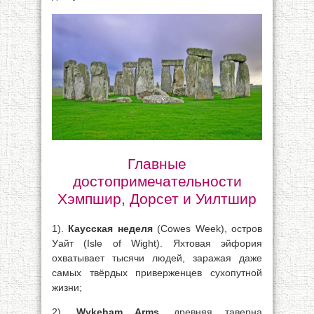
Главные
достопримечательности
Хэмпшир, Дорсет и Уилтшир
1).
Каусская неделя
(Cowes Week), остров
Уайт (Isle of Wight). Яхтовая эйфория
охватывает тысячи людей, заражая даже
самых твёрдых приверженцев сухопутной
жизни;
2).
Wykeham Arms
, древняя таверна