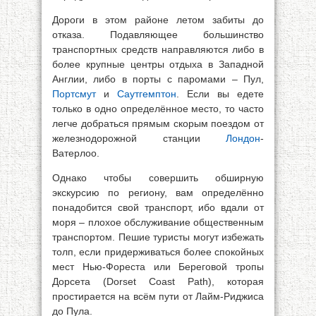
Дороги в этом районе летом забиты до
отказа. Подавляющее большинство
транспортных средств направляются либо в
более крупные центры отдыха в Западной
Англии, либо в порты с паромами – Пул,
Портсмут
и
Саутгемптон
. Если вы едете
только в одно определённое место, то часто
легче добраться прямым скорым поездом от
железнодорожной станции
Лондон
-
Ватерлоо.
Однако чтобы совершить обширную
экскурсию по региону, вам определённо
понадобится свой транспорт, ибо вдали от
моря – плохое обслуживание общественным
транспортом. Пешие туристы могут избежать
толп, если придерживаться более спокойных
мест Нью-Фореста или Береговой тропы
Дорсета (Dorset Coast Path), которая
простирается на всём пути от Лайм-Риджиса
до Пула.