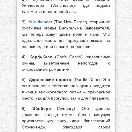
Уинчестера (Winchester), где подают
лакомства и настоящий эль;
3).
Нью-Форест
(The New Forest), старинное
охотничье угодье Вильгельма Завоевателя,
где теперь живут дикие пони и лани. Это
идеальное место для прогулок пешком, на
велосипеде или верхом на лошади;
4).
Корф-Касл
(Corfe Castle), живописные
руины, выветренные непогодой, с
очарованием романтики;
5).
Дарделские ворота
(Durdle Door). Эта
осыпающаяся естественная арка находится
в конце великолепного пляжа – прекрасное
место, как для прогулок, так и для плавания;
6).
Эйвбери
(Avebury). Это суровое
каменное кольцо имеет более могучую
притягательную силу, чем близлежащий
Стоунхендж, благодаря своим