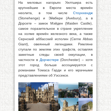
На меловых нагорьях Уилтшира есть
крупнейшие в Европе места времён
неолита, в том числе
Стоунхендж
(Stonehenge) и Эйвбери (Avebury), а в
Дорсете – замок Мэйден (Maiden Castle),
самое поразительное в стране укрепление
на холме времён железного века, а также
Сернский аббасский исполин (Cerne Abbas
Giant), овеянный легендами. Римляне
ступали по землям этих графств, оставляя
заметные следы своей оккупации, в
частности в
Дорчестере
(Dorchester) – хотя
этот город больше ассоциируется с
романами Томаса Гарди и его мрачными
представлениями об Уэссексе.