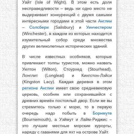
Уайт (Isle of Wight). В этом есть доля
несправедливости – ведь ни одно место не
выдерживает конкуренций с двумя самыми
интересными городами в этой части
Англии
–
Солсбери
(Salisbury) и
Уинчестером
(Winchester), в каждом из которых находится
изумительный собор среди множества
других великолепных исторических зданий.
В числе известных особняков, которые
привлекают толпы туристов, можно назвать
Уилтон (Wilton), Стоурхед (Stourhead),
Лонглит (Longleat) и Кингстон-Лэйси
(Kingston Lacy). Каждая деревня в этом
регионе Англии
имеет свою средневековую
церковь, особняк или сохранившийся с
древних времён постоялый двор. Если же вы
стремитесь только к морю, то в первую
очередь надо побыть в
Борнмуте
(Bournemouth), а Уэймут и Лайм-Риджис –
это лучшие местные морские курорты,
наряду с гаванями для яхт на острове Уайт.