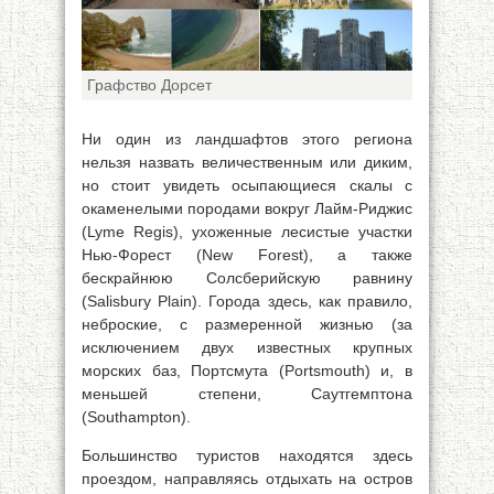
Графство Дорсет
Ни один из ландшафтов этого региона
нельзя назвать величественным или диким,
но стоит увидеть осыпающиеся скалы с
окаменелыми породами вокруг Лайм-Риджис
(Lyme Regis), ухоженные лесистые участки
Нью-Форест (New Forest), а также
бескрайнюю Солсберийскую равнину
(Salisbury Plain). Города здесь, как правило,
неброские, с размеренной жизнью (за
исключением двух известных крупных
морских баз, Портсмута (Portsmouth) и, в
меньшей степени, Саутгемптона
(Southampton).
Большинство туристов находятся здесь
проездом, направляясь отдыхать на остров