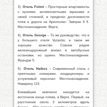
3).
Отель Fotint
– Просторные апартаменты
с кухнями, антимоскитными экранами и
своей стоянкой, в пределах досягаемости
пляж и дорога на Ареополис. Завтрак 6 €.
Местонахождение: Верга;
4).
Отель George
– То же руководство, что и
у большего отеля Vyzantio, и такое же
хорошее качество. Совсем рядом
железнодорожный вокзал и автобусные
остановки, но шумно. Местонахождение:
Франдзи 5;
5).
Отель Haikos
– Современный отель с
приятными номерами, кондиционеры и
услужливый персонал. Местонахождение:
Наварину 115.
Ближайшие кемпинги находятся на
восточном конце пляжа, в Верге. Первый, на
расстоянии около 3 километров вдоль