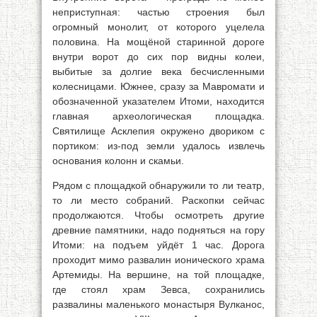
неприступная: частью строения был
огромный монолит, от которого уцелела
половина. На мощёной старинной дороге
внутри ворот до сих пор видны колеи,
выбитые за долгие века бесчисленными
колесницами. Южнее, сразу за Мавромати и
обозначенной указателем Итоми, находится
главная археологическая площадка.
Святилище Асклепия окружено двориком с
портиком: из-под земли удалось извлечь
основания колонн и скамьи.
Рядом с площадкой обнаружили то ли театр,
то ли место собраний. Раскопки сейчас
продолжаются. Чтобы осмотреть другие
древние памятники, надо подняться на гору
Итоми: на подъем уйдёт 1 час. Дорога
проходит мимо развалин ионического храма
Артемиды. На вершине, на той площадке,
где стоял храм Зевса, сохранились
развалины маленького монастыря Вулканос,