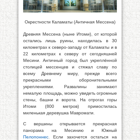
Окрестности Каламаты (Античная Мессена)
Древняя Мессена (ныне Итоми), от которой
остались лишь руины, находилась в 30
километрах к северо-западу от Каламаты и в
22 километрах к северу от сегодняшней
Месини. Античный город был укреплённой
столицей мессенцев и стяжал славу по
всему Древнему миру, прежде всего
прекрасными оборонительными
укреплениями. Развалины занимают
немалую площадь, можно увидеть огромные
стены, башни и ворота. На отрогах горы
Итоми (800 метров) примостилась
миленькая деревушка Мавромати.
С вершины открывается прекрасная
панорама на Месинию и Южный
Пелопоннес
. Если захочется остаться на