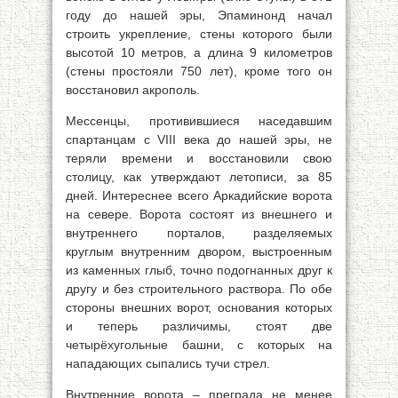
году до нашей эры, Эпаминонд начал
строить укрепление, стены которого были
высотой 10 метров, а длина 9 километров
(стены простояли 750 лет), кроме того он
восстановил акрополь.
Мессенцы, противившиеся наседавшим
спартанцам с VIII века до нашей эры, не
теряли времени и восстановили свою
столицу, как утверждают летописи, за 85
дней. Интереснее всего Аркадийские ворота
на севере. Ворота состоят из внешнего и
внутреннего порталов, разделяемых
круглым внутренним двором, выстроенным
из каменных глыб, точно подогнанных друг к
другу и без строительного раствора. По обе
стороны внешних ворот, основания которых
и теперь различимы, стоят две
четырёхугольные башни, с которых на
нападающих сыпались тучи стрел.
Внутренние ворота – преграда не менее