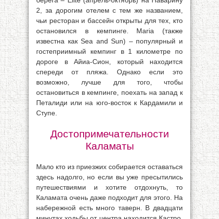
берега – Elite (апрель-октябрь) на Наварину
2, за дорогим отелем с тем же названием,
чьи ресторан и бассейн открыты для тех, кто
остановился в кемпинге. Maria (также
известна как Sea and Sun) – популярный и
гостеприимный кемпинг в 1 километре по
дороге в Айиа-Сион, который находится
спереди от пляжа. Однако если это
возможно, лучше для того, чтобы
остановиться в кемпинге, поехать на запад к
Петалиди или на юго-восток к Кардамили и
Ступе.
Достопримечательности
Каламаты
Мало кто из приезжих собирается оставаться
здесь надолго, но если вы уже пресытились
путешествиями и хотите отдохнуть, то
Каламата очень даже подходит для этого. На
набережной есть много таверн. В двадцати
минутах ходьбы от центра находится Кастро.