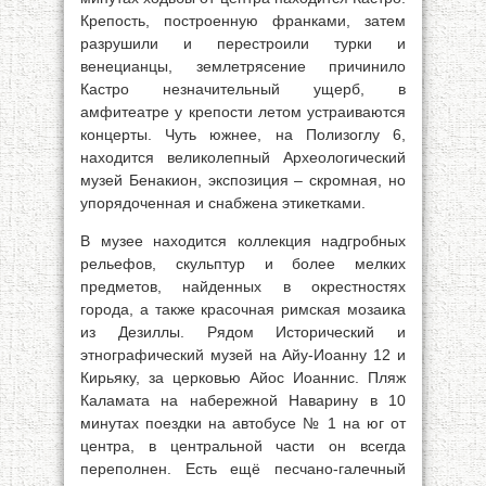
Крепость, построенную франками, затем
разрушили и перестроили турки и
венецианцы, землетрясение причинило
Кастро незначительный ущерб, в
амфитеатре у крепости летом устраиваются
концерты. Чуть южнее, на Полизоглу 6,
находится великолепный Археологический
музей Бенакион, экспозиция – скромная, но
упорядоченная и снабжена этикетками.
В музее находится коллекция надгробных
рельефов, скульптур и более мелких
предметов, найденных в окрестностях
города, а также красочная римская мозаика
из Дезиллы. Рядом Исторический и
этнографический музей на Айу-Иоанну 12 и
Кирьяку, за церковью Айос Иоаннис. Пляж
Каламата на набережной Наварину в 10
минутах поездки на автобусе № 1 на юг от
центра, в центральной части он всегда
переполнен. Есть ещё песчано-галечный