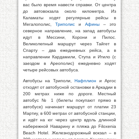
вас было время навести справки. От центра
до автовокзала около километра. Из
Каламаты ходят регулярные рейсы в
Мегалополис,
Триполис
и
Афины
– это
северное направление, на запад автобусы
идут в Мессини, Корони и Пилос.
Великолепный маршрут через Тайгет в
Спарту – два ежедневных рейса, а в
направлении Кардамили, Ступа и Итило (с
заездом в Ареополис) ежедневно ходят
четыре рейсовых автобуса.
Автобусы на Триполи,
Нафплион
и Аргос
отходят от автобусной остановки в Аркадии в
200 метрах ниже по дороге. Местный
автобус № 1 (билеты покупают прямо в
автобусе) начинает маршрут от платии 23
Мартиу, в 600 метрах от автобусной станции,
и идёт на юг через центр вдоль длинной
набережной Наварину и пляжа до Filoxenia
Beach Hotel. Железнодорожный вокзал – в