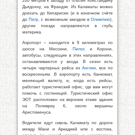
200 метров к западу от платия Констандину
Дьядохну, на Франдзи. Из Каламаты можно
доехать до Кипарисии (и в конечном счёте
до
Патр
, с возможным заездом в
Олимпию
),
другие поезда направляются в глубь
материка.
Аэропорт – находится в 9 километрах по
шоссе на Мессини,
Пилос
и Корони,
автобусы, следующие в этих направлениях,
останавливаются у входа. В сезон есть
четыре чартерных рейса из
Англии
, все по
воскресеньям. В аэропорту есть банкомат,
меняющий валюту, и, когда есть рейсы,
работает туристический офис, где вам могут
помочь с гостиницей. Туристический офис
ЭОТ расположен на верхнем этаже здания
на Поливриу 6, около вершины
Аристоменуса.
Водители едут сквозь Каламату по дороге
между Мани и Аркадией или с востока,