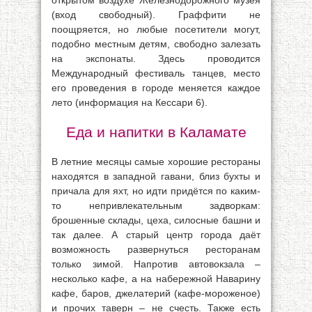
открытом воздухе Железнодорожного музея
(вход свободный). Граффити не
поощряется, но любые посетители могут,
подобно местным детям, свободно залезать
на экспонаты. Здесь проводится
Международный фестиваль танцев, место
его проведения в городе меняется каждое
лето (информация на Кессари 6).
Еда и напитки в Каламате
В летние месяцы самые хорошие рестораны
находятся в западной гавани, близ бухты и
причала для яхт, но идти придётся по каким-
то непривлекательным задворкам:
брошенные склады, цеха, силосные башни и
так далее. А старый центр города даёт
возможность развернуться ресторанам
только зимой. Напротив автовокзала –
несколько кафе, а на набережной Наварину
кафе, баров, джелатерий (кафе-мороженое)
и прочих таверн – не счесть. Также есть