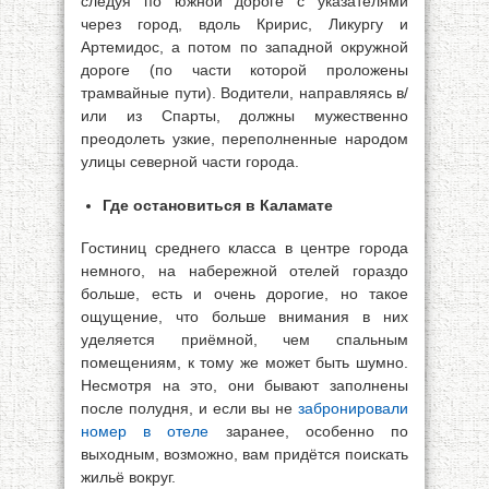
следуя по южной дороге с указателями
через город, вдоль Кририс, Ликургу и
Артемидос, а потом по западной окружной
дороге (по части которой проложены
трамвайные пути). Водители, направляясь в/
или из Спарты, должны мужественно
преодолеть узкие, переполненные народом
улицы северной части города.
Где остановиться в Каламате
Гостиниц среднего класса в центре города
немного, на набережной отелей гораздо
больше, есть и очень дорогие, но такое
ощущение, что больше внимания в них
уделяется приёмной, чем спальным
помещениям, к тому же может быть шумно.
Несмотря на это, они бывают заполнены
после полудня, и если вы не
забронировали
номер в отеле
заранее, особенно по
выходным, возможно, вам придётся поискать
жильё вокруг.