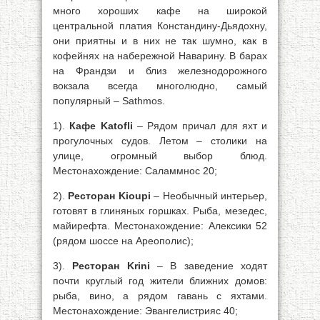
много хороших кафе на широкой
центральной платия Констандину-Дьядохну,
они приятны и в них не так шумно, как в
кофейнях на набережной Наварину. В барах
на Франдзи и близ железнодорожного
вокзала всегда многолюдно, самый
популярный – Sathmos.
1).
Кафе Katofli
– Рядом причал для яхт и
прогулочных судов. Летом – столики на
улице, огромный выбор блюд.
Местонахождение: Саламмнос 20;
2).
Ресторан Kioupi
– Необычный интерьер,
готовят в глиняных горшках. Рыба, мезедес,
майирефта. Местонахождение: Алексики 52
(рядом шоссе на Ареополис);
3).
Ресторан Krini
– В заведение ходят
почти круглый год жители ближних домов:
рыба, вино, а рядом гавань с яхтами.
Местонахождение: Эвангелистрияс 40;