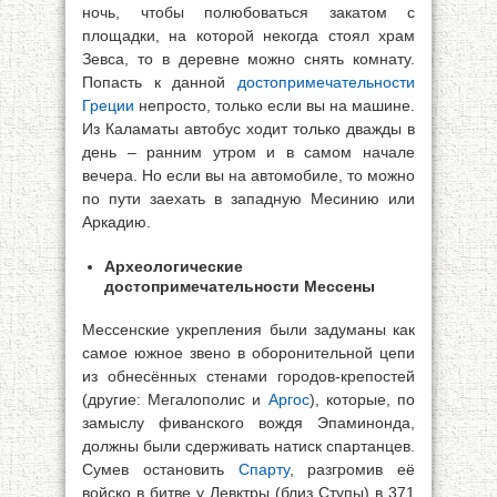
ночь, чтобы полюбоваться закатом с
площадки, на которой некогда стоял храм
Зевса, то в деревне можно снять комнату.
Попасть к данной
достопримечательности
Греции
непросто, только если вы на машине.
Из Каламаты автобус ходит только дважды в
день – ранним утром и в самом начале
вечера. Но если вы на автомобиле, то можно
по пути заехать в западную Месинию или
Аркадию.
Археологические
достопримечательности Мессены
Мессенские укрепления были задуманы как
самое южное звено в оборонительной цепи
из обнесённых стенами городов-крепостей
(другие: Мегалополис и
Аргос
), которые, по
замыслу фиванского вождя Эпаминонда,
должны были сдерживать натиск спартанцев.
Сумев остановить
Спарту
, разгромив её
войско в битве у Левктры (близ Ступы) в 371