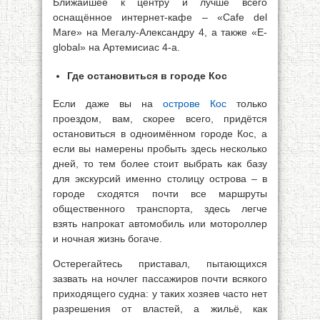
Ближайшее к центру и лучше всего
оснащённое интернет-кафе – «Cafe del
Mare» на Мегалу-Александру 4, а также «E-
global» на Артемисиас 4-а.
Где остановиться в городе Кос
Если даже вы на
острове Кос
только
проездом, вам, скорее всего, придётся
остановиться в одноимённом городе Кос, а
если вы намерены пробыть здесь несколько
дней, то тем более стоит выбрать как базу
для экскурсий именно столицу острова – в
городе сходятся почти все маршруты
общественного транспорта, здесь легче
взять напрокат автомобиль или мотороллер
и ночная жизнь богаче.
Остерегайтесь приставал, пытающихся
зазвать на ночлег пассажиров почти всякого
приходящего судна: у таких хозяев часто нет
разрешения от властей, а жильё, как