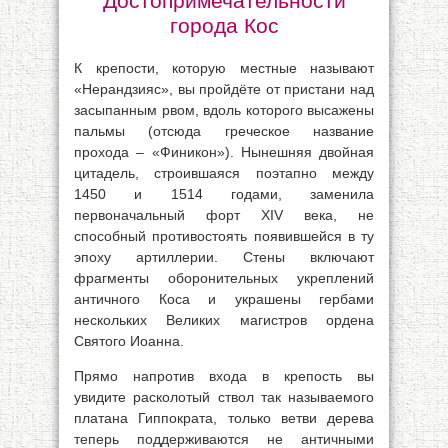
Достопримечательности
города Кос
К крепости, которую местные называют
«Нерандзияс», вы пройдёте от пристани над
засыпанным рвом, вдоль которого высажены
пальмы (отсюда греческое название
прохода – «Финикон»). Нынешняя двойная
цитадель, строившаяся поэтапно между
1450 и 1514 годами, заменила
первоначальный форт XIV века, не
способный противостоять появившейся в ту
эпоху артиллерии. Стены включают
фрагменты оборонительных укреплений
античного Коса и украшены гербами
нескольких Великих магистров ордена
Святого Иоанна.
Прямо напротив входа в крепость вы
увидите расколотый ствол так называемого
платана Гиппократа, только ветви дерева
теперь поддерживаются не античными