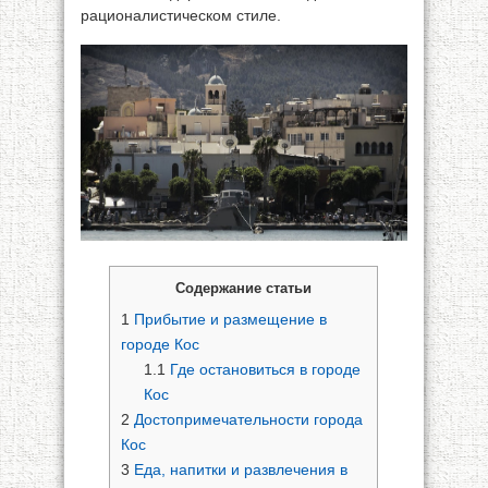
рационалистическом стиле.
Содержание статьи
1
Прибытие и размещение в
городе Кос
1.1
Где остановиться в городе
Кос
2
Достопримечательности города
Кос
3
Еда, напитки и развлечения в