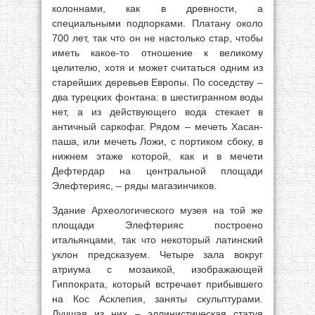
колоннами, как в древности, а
специальными подпорками. Платану около
700 лет, так что он не настолько стар, чтобы
иметь какое-то отношение к великому
целителю, хотя и может считаться одним из
старейших деревьев Европы. По соседству –
два турецких фонтана: в шестигранном воды
нет, а из действующего вода стекает в
античный саркофаг. Рядом – мечеть Хасан-
паша, или мечеть Ложи, с портиком сбоку, в
нижнем этаже которой, как и в мечети
Дефтердар на центральной площади
Элефтерияс, – ряды магазинчиков.
Здание Археологического музея на той же
площади Элефтерияс построено
итальянцами, так что некоторый латинский
уклон предсказуем. Четыре зала вокруг
атриума с мозаикой, изображающей
Гиппократа, который встречает прибывшего
на Кос Асклепия, заняты скульптурами.
Лучшая из них – эллинистическая статуя