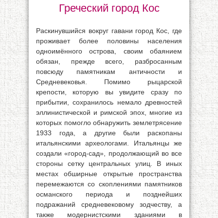
Греческий город Кос
Раскинувшийся вокруг гавани город Кос, где
проживает более половины населения
одноимённого острова, своим обаянием
обязан, прежде всего, разбросанным
повсюду памятникам античности и
Средневековья. Помимо рыцарской
крепости, которую вы увидите сразу по
прибытии, сохранилось немало древностей
эллинистической и римской эпох, многие из
которых помогло обнаружить землетрясение
1933 года, а другие были раскопаны
итальянскими археологами. Итальянцы же
создали «город-сад», продолжающий во все
стороны сетку центральных улиц. В иных
местах обширные открытые пространства
перемежаются со скоплениями памятников
османского периода и позднейших
подражаний средневековому зодчеству, а
также модернистскими зданиями в