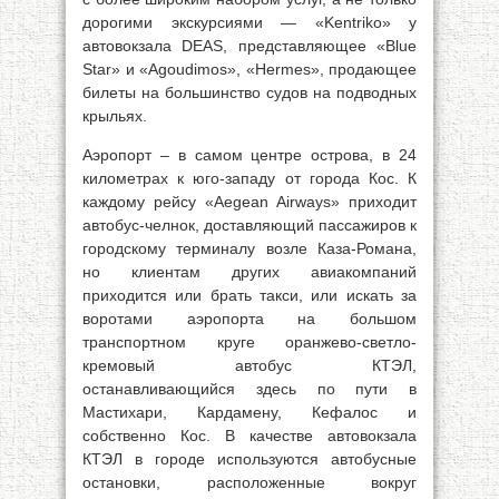
дорогими экскурсиями — «Kentriko» у
автовокзала DEAS, представляющее «Blue
Star» и «Agoudimos», «Hermes», продающее
билеты на большинство судов на подводных
крыльях.
Аэропорт – в самом центре острова, в 24
километрах к юго-западу от города Кос. К
каждому рейсу «Aegean Airways» приходит
автобус-челнок, доставляющий пассажиров к
городскому терминалу возле Каза-Романа,
но клиентам других авиакомпаний
приходится или брать такси, или искать за
воротами аэропорта на большом
транспортном круге оранжево-светло-
кремовый автобус КТЭЛ,
останавливающийся здесь по пути в
Мастихари, Кардамену, Кефалос и
собственно Кос. В качестве автовокзала
КТЭЛ в городе используются автобусные
остановки, расположенные вокруг