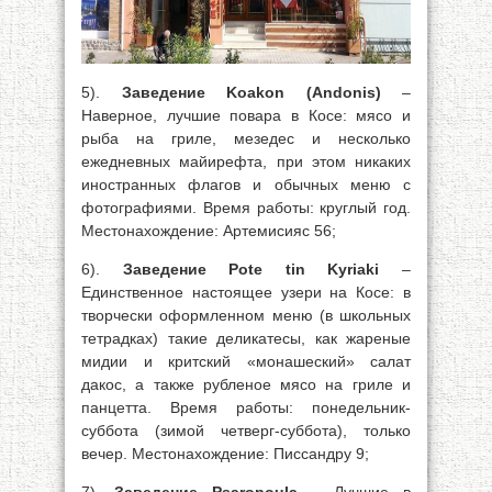
5).
Заведение Koakon (Andonis)
–
Наверное, лучшие повара в Косе: мясо и
рыба на гриле, мезедес и несколько
ежедневных майирефта, при этом никаких
иностранных флагов и обычных меню с
фотографиями. Время работы: круглый год.
Местонахождение: Артемисияс 56;
6).
Заведение Pote tin Kyriaki
–
Единственное настоящее узери на Косе: в
творчески оформленном меню (в школьных
тетрадках) такие деликатесы, как жареные
мидии и критский «монашеский» салат
дакос, а также рубленое мясо на гриле и
панцетта. Время работы: понедельник-
суббота (зимой четверг-суббота), только
вечер. Местонахождение: Писсандру 9;