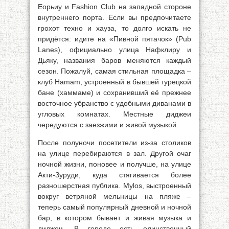
Еорьиу и Fashion Club на западной стороне
внутреннего порта. Если вы предпочитаете
грохот техно и хауза, то долго искать не
придётся: идите на «Пивной пятачок» (Pub
Lanes), официально улица Нафклиру и
Дьяку, названия баров меняются каждый
сезон. Пожалуй, самая стильная площадка –
клуб Hamam, устроенный в бывшей турецкой
бане (хаммаме) и сохранивший её прежнее
восточное убранство с удобными диванами в
угловых комнатах. Местные диджеи
чередуются с заезжими и живой музыкой.
После полуночи посетители из-за столиков
на улице перебираются в зал. Другой очаг
ночной жизни, поновее и получше, на улице
Акти-Зуруди, куда стягивается более
разношерстная публика. Муlos, выстроенный
вокруг ветряной мельницы на пляже –
теперь самый популярный дневной и ночной
бар, в котором бывает и живая музыка и
диджеи. В городе есть единственный