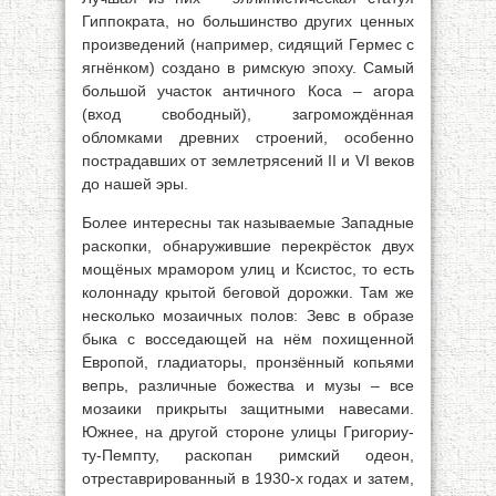
Гиппократа, но большинство других ценных
произведений (например, сидящий Гермес с
ягнёнком) создано в римскую эпоху. Самый
большой участок античного Коса – агора
(вход свободный), загромождённая
обломками древних строений, особенно
пострадавших от землетрясений II и VI веков
до нашей эры.
Более интересны так называемые Западные
раскопки, обнаружившие перекрёсток двух
мощёных мрамором улиц и Ксистос, то есть
колоннаду крытой беговой дорожки. Там же
несколько мозаичных полов: Зевс в образе
быка с восседающей на нём похищенной
Европой, гладиаторы, пронзённый копьями
вепрь, различные божества и музы – все
мозаики прикрыты защитными навесами.
Южнее, на другой стороне улицы Григориу-
ту-Пемпту, раскопан римский одеон,
отреставрированный в 1930-х годах и затем,