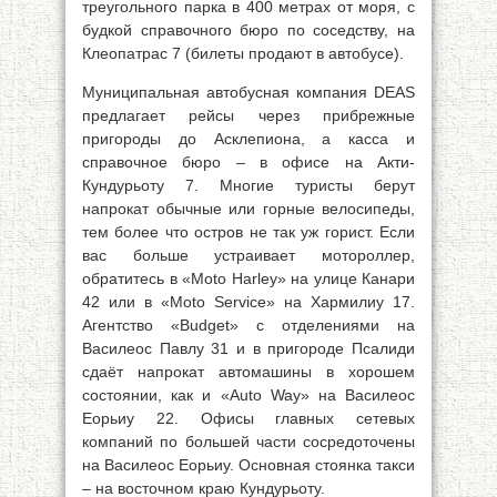
треугольного парка в 400 метрах от моря, с
будкой справочного бюро по соседству, на
Клеопатрас 7 (билеты продают в автобусе).
Муниципальная автобусная компания DEAS
предлагает рейсы через прибрежные
пригороды до Асклепиона, а касса и
справочное бюро – в офисе на Акти-
Кундурьоту 7. Многие туристы берут
напрокат обычные или горные велосипеды,
тем более что остров не так уж горист. Если
вас больше устраивает мотороллер,
обратитесь в «Moto Harley» на улице Канари
42 или в «Moto Service» на Хармилиу 17.
Агентство «Budget» с отделениями на
Василеос Павлу 31 и в пригороде Псалиди
сдаёт напрокат автомашины в хорошем
состоянии, как и «Auto Way» на Василеос
Еорьиу 22. Офисы главных сетевых
компаний по большей части сосредоточены
на Василеос Еорьиу. Основная стоянка такси
– на восточном краю Кундурьоту.