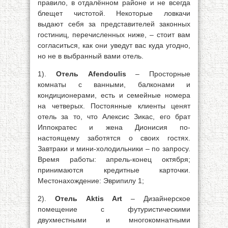
правило, в отдалённом районе и не всегда
блещет чистотой. Некоторые ловкачи
выдают себя за представителей законных
гостиниц, перечисленных ниже, – стоит вам
согласиться, как они уведут вас куда угодно,
но не в выбранный вами отель.
1).
Отель Afendoulis
– Просторные
комнаты с ванными, балконами и
кондиционерами, есть и семейные номера
на четверых. Постоянные клиенты ценят
отель за то, что Алексис Зикас, его брат
Иппократес и жена Дионисия по-
настоящему заботятся о своих гостях.
Завтраки и мини-холодильники – по запросу.
Время работы: апрель-конец октября;
принимаются кредитные карточки.
Местонахождение: Эврипилу 1;
2).
Отель Aktis Art
– Дизайнерское
помещение с футуристическими
двухместными и многокомнатными