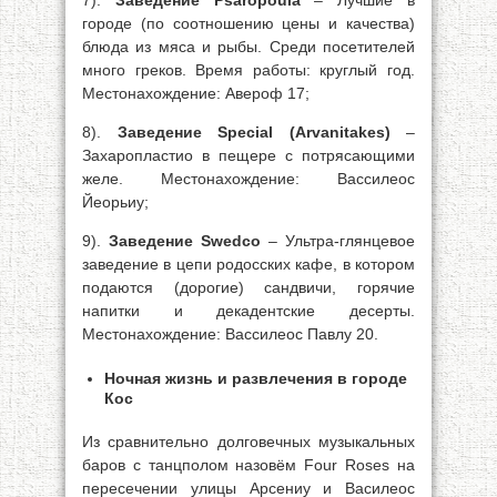
7).
Заведение Psaropoula
– Лучшие в
городе (по соотношению цены и качества)
блюда из мяса и рыбы. Среди посетителей
много греков. Время работы: круглый год.
Местонахождение: Авероф 17;
8).
Заведение Special (Arvanitakes)
–
Захаропластио в пещере с потрясающими
желе. Местонахождение: Вассилеос
Йеорьиу;
9).
Заведение Swedco
– Ультра-глянцевое
заведение в цепи родосских кафе, в котором
подаются (дорогие) сандвичи, горячие
напитки и декадентские десерты.
Местонахождение: Вассилеос Павлy 20.
Ночная жизнь и развлечения в городе
Кос
Из сравнительно долговечных музыкальных
баров с танцполом назовём Four Roses на
пересечении улицы Арсениу и Василеос