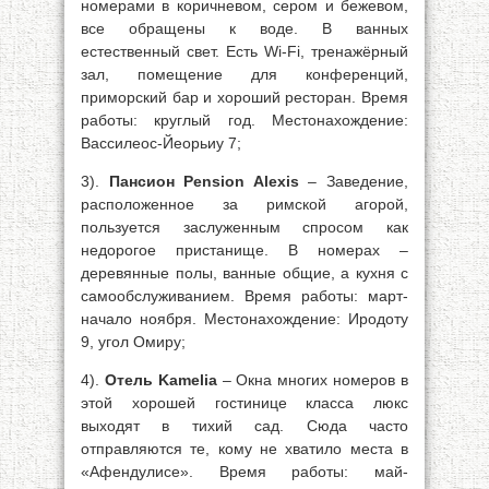
номерами в коричневом, сером и бежевом,
все обращены к воде. В ванных
естественный свет. Есть Wi-Fi, тренажёрный
зал, помещение для конференций,
приморский бар и хороший ресторан. Время
работы: круглый год. Местонахождение:
Вассилеос-Йеорьиу 7;
3).
Пансион Pension Alexis
– Заведение,
расположенное за римской агорой,
пользуется заслуженным спросом как
недорогое пристанище. В номерах –
деревянные полы, ванные общие, а кухня с
самообслуживанием. Время работы: март-
начало ноября. Местонахождение: Иродоту
9, угол Омиру;
4).
Отель Kamelia
– Окна многих номеров в
этой хорошей гостинице класса люкс
выходят в тихий сад. Сюда часто
отправляются те, кому не хватило места в
«Афендулисе». Время работы: май-