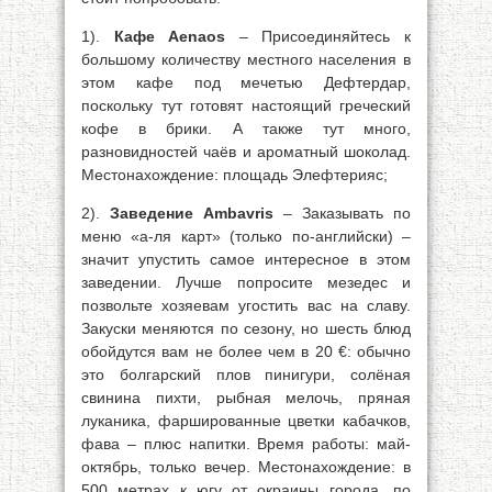
1).
Кафе Aenaos
– Присоединяйтесь к
большому количеству местного населения в
этом кафе под мечетью Дефтердар,
поскольку тут готовят настоящий греческий
кофе в брики. А также тут много,
разновидностей чаёв и ароматный шоколад.
Местонахождение: площадь Элефтерияс;
2).
Заведение Ambavris
– Заказывать по
меню «а-ля карт» (только по-английски) –
значит упустить самое интересное в этом
заведении. Лучше попросите мезедес и
позвольте хозяевам угостить вас на славу.
Закуски меняются по сезону, но шесть блюд
обойдутся вам не более чем в 20 €: обычно
это болгарский плов пинигури, солёная
свинина пихти, рыбная мелочь, пряная
луканика, фаршированные цветки кабачков,
фава – плюс напитки. Время работы: май-
октябрь, только вечер. Местонахождение: в
500 метрах к югу от окраины города, по