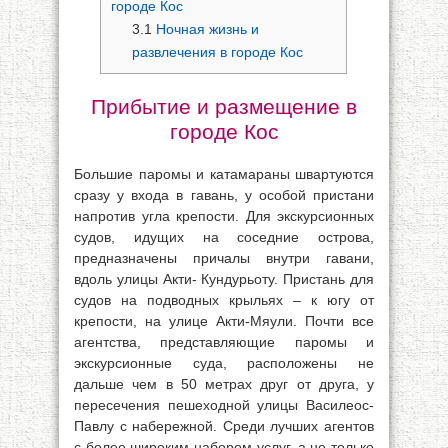
городе Кос
3.1
Ночная жизнь и
развлечения в городе Кос
Прибытие и размещение в
городе Кос
Большие паромы и катамараны швартуются
сразу у входа в гавань, у особой пристани
напротив угла крепости. Для экскурсионных
судов, идущих на соседние острова,
предназначены причалы внутри гавани,
вдоль улицы Акти- Кундурьоту. Пристань для
судов на подводных крыльях – к югу от
крепости, на улице Акти-Мяули. Почти все
агентства, представляющие паромы и
экскурсионные суда, расположены не
дальше чем в 50 метрах друг от друга, у
пересечения пешеходной улицы Василеос-
Павлу с набережной. Среди лучших агентов
с более широким набором услуг, а не только