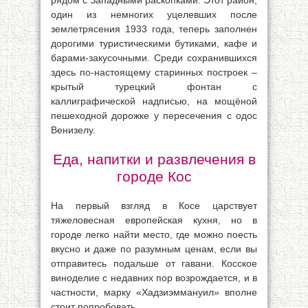
рядом с Западными раскопками. Этот район,
один из немногих уцелевших после
землетрясения 1933 года, теперь заполнен
дорогими туристическими бутиками, кафе и
барами-закусочными. Среди сохранившихся
здесь по-настоящему старинных построек –
крытый турецкий фонтан с
каллиграфической надписью, на мощёной
пешеходной дорожке у пересечения с одос
Венизелу.
Еда, напитки и развлечения в
городе Кос
На первый взгляд в Косе царствует
тяжеловесная европейская кухня, но в
городе легко найти место, где можно поесть
вкусно и даже по разумным ценам, если вы
отправитесь подальше от гавани. Косское
виноделие с недавних пор возрождается, и в
частности, марку «Хадзиэммануил» вполне
стоит попробовать.