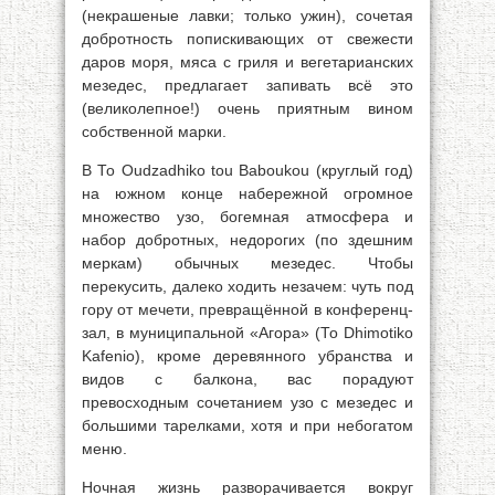
(некрашеные лавки; только ужин), сочетая
добротность попискивающих от свежести
даров моря, мяса с гриля и вегетарианских
мезедес, предлагает запивать всё это
(великолепное!) очень приятным вином
собственной марки.
В То Oudzadhiko tou Baboukou (круглый год)
на южном конце набережной огромное
множество узо, богемная атмосфера и
набор добротных, недорогих (по здешним
меркам) обычных мезедес. Чтобы
перекусить, далеко ходить незачем: чуть под
гору от мечети, превращённой в конференц-
зал, в муниципальной «Агора» (То Dhimotiko
Kafenio), кроме деревянного убранства и
видов с балкона, вас порадуют
превосходным сочетанием узо с мезедес и
большими тарелками, хотя и при небогатом
меню.
Ночная жизнь разворачивается вокруг