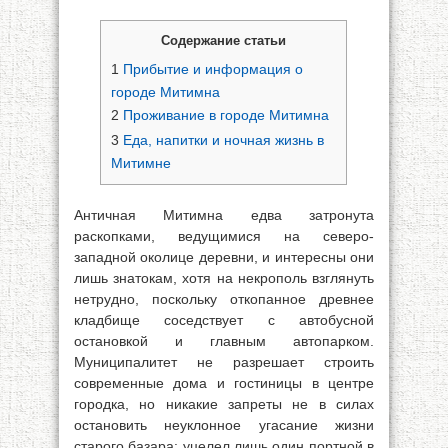
Содержание статьи
1
Прибытие и информация о
городе Митимна
2
Проживание в городе Митимна
3
Еда, напитки и ночная жизнь в
Митимне
Античная Митимна едва затронута
раскопками, ведущимися на северо-
западной околице деревни, и интересны они
лишь знатокам, хотя на некрополь взглянуть
нетрудно, поскольку откопанное древнее
кладбище соседствует с автобусной
остановкой и главным автопарком.
Муниципалитет не разрешает строить
современные дома и гостиницы в центре
городка, но никакие запреты не в силах
остановить неуклонное угасание жизни
старого базара: уцелел лишь один портной в