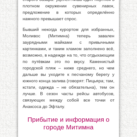
плотном окружении сувенирных лавок,
предложение в которых определённо
намного превышает спрос.
Бывший некогда курортом для избранных,
Моливос (Митимна) теперь завален
заурядными майками с привычными
картинками, и таким хламом заполнено всё,
возможно, в надежде на то, что отдыхающим
по путёвкам это по вкусу. Каменистый
городской пляж – ниже среднего, но чем
дальше вы уходите к песчаному берегу у
южного конца залива (говорят: Пицьяра; там,
кстати, одежда – не обязательна), тем он
лучше. В сезон часты рейсы автобусов,
связующих между собой все точки от
Анаксоса до Эфталу.
Прибытие и информация о
городе Митимна