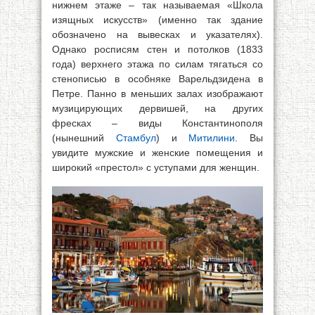
нижнем этаже – так называемая «Школа
изящных искусств» (именно так здание
обозначено на вывесках и указателях).
Однако росписям стен и потолков (1833
года) верхнего этажа по силам тягаться со
стенописью в особняке Варельдзидена в
Петре. Панно в меньших залах изображают
музицирующих дервишей, на других
фресках – виды Константинополя
(нынешний
Стамбул
) и
Митилини
. Вы
увидите мужские и женские помещения и
широкий «престол» с уступами для женщин.