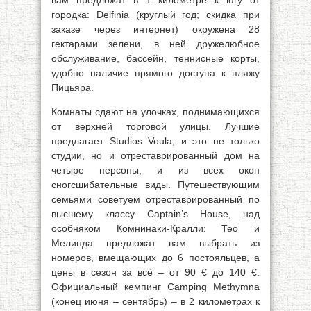
вам предложат в 1 километре к югу от
городка: Delfinia (круглый год; скидка при
заказе через интернет) окружена 28
гектарами зелени, в ней дружелюбное
обслуживание, бассейн, теннисные корты,
удобно наличие прямого доступа к пляжу
Пицьяра.
Комнаты сдают на улочках, поднимающихся
от верхней торговой улицы. Лучшие
предлагает Studios Voula, и это не только
студии, но и отреставрированный дом на
четыре персоны, и из всех окон
сногсшибательные виды. Путешествующим
семьями советуем отреставрированный по
высшему классу Captain’s House, над
особняком Комнинаки-Кралли: Тео и
Мелинда предложат вам выбрать из
номеров, вмещающих до 6 постояльцев, а
цены в сезон за всё – от 90 € до 140 €.
Официальный кемпинг Camping Methymna
(конец июня – сентябрь) – в 2 километрах к