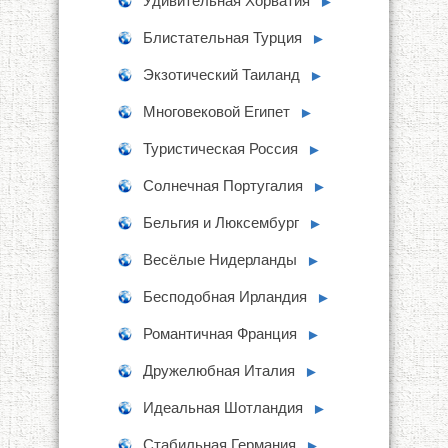
Удивительная Хорватия
►
Блистательная Турция
►
Экзотический Таиланд
►
Многовековой Египет
►
Туристическая Россия
►
Солнечная Португалия
►
Бельгия и Люксембург
►
Весёлые Нидерланды
►
Бесподобная Ирландия
►
Романтичная Франция
►
Дружелюбная Италия
►
Идеальная Шотландия
►
Стабильная Германия
►