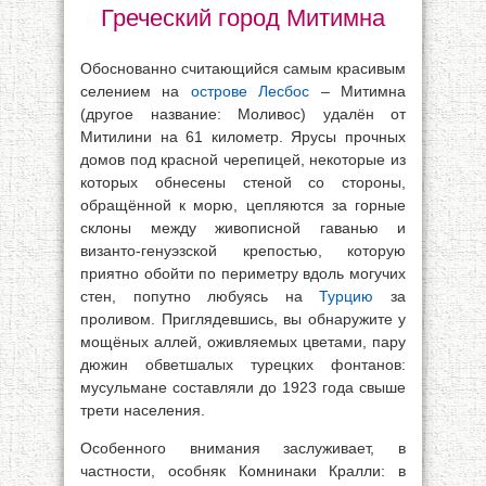
Греческий город Митимна
Обоснованно считающийся самым красивым
селением на
острове Лесбос
– Митимна
(другое название: Моливос) удалён от
Митилини на 61 километр. Ярусы прочных
домов под красной черепицей, некоторые из
которых обнесены стеной со стороны,
обращённой к морю, цепляются за горные
склоны между живописной гаванью и
византо-генуэзской крепостью, которую
приятно обойти по периметру вдоль могучих
стен, попутно любуясь на
Турцию
за
проливом. Приглядевшись, вы обнаружите у
мощёных аллей, оживляемых цветами, пару
дюжин обветшалых турецких фонтанов:
мусульмане составляли до 1923 года свыше
трети населения.
Особенного внимания заслуживает, в
частности, особняк Комнинаки Кралли: в