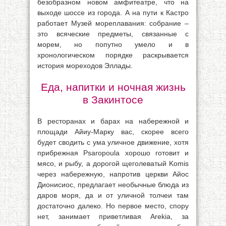
безобразном новом амфитеатре, что на
выходе шоссе из города. А на пути к Кастро
работает Музей мореплавания: собрание –
это всяческие предметы, связанные с
морем, но попутно умело и в
хронологическом порядке раскрывается
история мореходов Эллады.
Еда, напитки и ночная жизнь
в Закинтосе
В ресторанах и барах на набережной и
площади Айиу-Марку вас, скорее всего
будет сводить с ума уличное движение, хотя
прибрежная Psaropoula хорошо готовит и
мясо, и рыбу, а дорогой щеголеватый Komis
через набережную, напротив церкви Айос
Дионисиос, предлагает необычные блюда из
даров моря, да и от уличной толчеи там
достаточно далеко. Но первое место, спору
нет, занимает приветливая Arekia, за