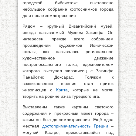
городской библиотеке выставлено
небольшое собрание фотоснимков города
до и после землетрясения.
Рядом – крупный Византийский музей,
иногда называемый Музеем Закинфа. Он
интересен, прежде всего собранием
произведений художников Ионической
школы, как называлось региональное
художественное движение
постренессансного толка, вдохновителем
которого выступал живописец с Закинфа
Панайотис Доксарас. Толчком к
возникновению течения стал приток
живописцев с
Крита
, которые не могли
творить на родине из-за турецкого ига.
Выставлены также картины светского
содержания и прекрасный макет города –
каким он был до землетрясения. Ещё одна
местная
достоприм
ечательность
Греции
–
могучий Кастро, примостившийся над