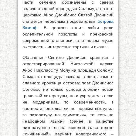
части селения обозначены с севера
величественной площадью Солому, а на юге
церковью Айос Дионйсиос Святой Дионисий
считается небесным покровителем
острова
Закинф
. В церковь стоит зайти ради
ослепительной позолоты и прекрасной
современной стенописи, а в новом музее
выставлены интересные картины и иконы.
Облачения Святого Дионисия хранятся в
отреставрированной Никольской церкви
Айос Николаос ту Молу на площади Солому.
Сама эта площадь названа в честь самого
славного уроженца острова: поэт Дионисиос
Соломос не только основоположник новой
греческой литературы, но и учредитель если
не модернизма, то современности, в
частности, он едва ли не первым выступил
за литературу на «димотики», то есть на
«народном языке» (ранее в качестве
литературного языка использовался только
«очищенный» вариант новогреческого –