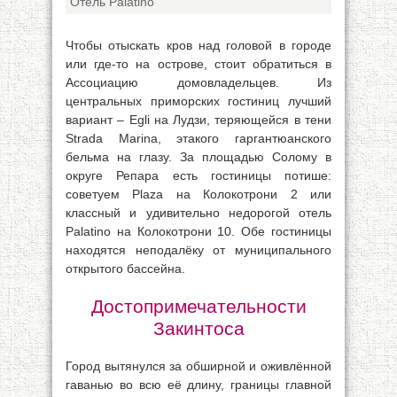
Отель Palatino
Чтобы отыскать кров над головой в городе
или где-то на острове, стоит обратиться в
Ассоциацию домовладельцев. Из
центральных приморских гостиниц лучший
вариант – Egli на Лудзи, теряющейся в тени
Strada Marina, этакого гаргантюанского
бельма на глазу. За площадью Солому в
округе Репара есть гостиницы потише:
советуем Plaza на Колокотрони 2 или
классный и удивительно недорогой отель
Palatino на Колокотрони 10. Обе гостиницы
находятся неподалёку от муниципального
открытого бассейна.
Достопримечательности
Закинтоса
Город вытянулся за обширной и оживлённой
гаванью во всю её длину, границы главной