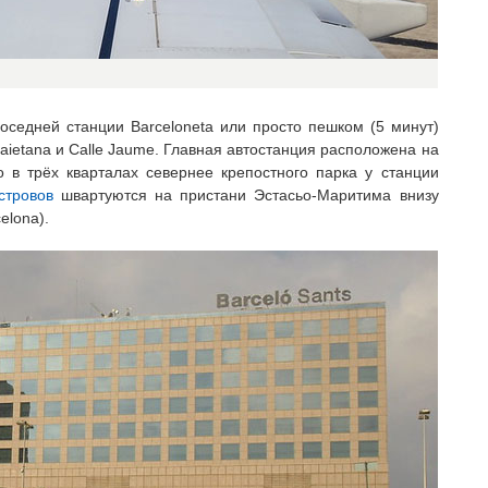
оседней станции Barceloneta или просто пешком (5 минут)
Laietana и Calle Jaume. Главная автостанция расположена на
о в трёх кварталах севернее крепостного парка у станции
стровов
швартуются на пристани Эстасьо-Маритима внизу
elona).