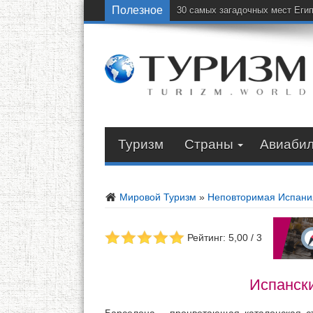
Полезное
30 самых загадочных мест Еги
Туризм
Страны
Авиаби
Мировой Туризм
»
Неповторимая Испани
Рейтинг: 5,00 / 3
Испанск