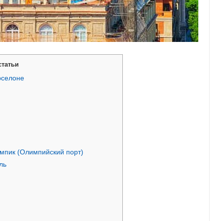
статьи
рселоне
мпик (Олимпийский порт)
ль