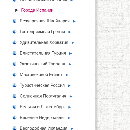
Города Испании
Безупречная Швейцария
►
Гостеприимная Греция
►
Удивительная Хорватия
►
Блистательная Турция
►
Экзотический Таиланд
►
Многовековой Египет
►
Туристическая Россия
►
Солнечная Португалия
►
Бельгия и Люксембург
►
Весёлые Нидерланды
►
Бесподобная Ирландия
►