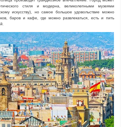
олица производит грандиозное впечатление. Город может
отического стиля и модерна, великолепными музеями
кому искусству), но самое большое удовольствие можно
ков, баров и кафе, где можно развлекаться, есть и пить
й.