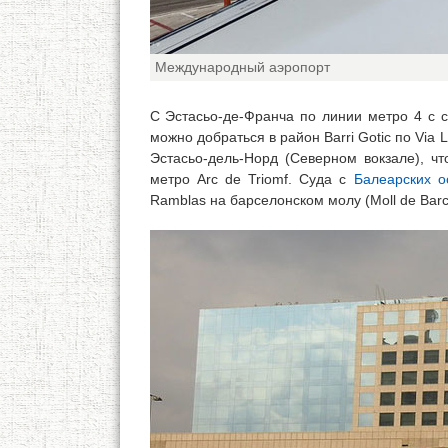
Международный аэропорт
С Эстасьо-де-Франча по линии метро 4 с с
можно добраться в район Barri Gotic по Via 
Эстасьо-дель-Норд (Северном вокзале), чт
метро Arc de Triomf. Суда с
Балеарских о
Ramblas на барселонском молу (Moll de Barc