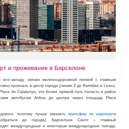
рт и проживание в Барселоне
к юго-западу, связан железнодорожной линией с главным
ожно проехать в центр города (линия 3 до Ramblas и Liceu).
Plаса de Catalunya, это более прямой путь попасть в район
вским автобусом Airbus до центра через площадь Placa
 дорого, поэтому лучше заказать
трансфер из аэропорта
браться до города). Барселона Сантс – главный
ходят междугородные и некоторые международные поезда,