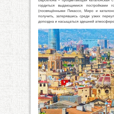
Барселона – процветающая каталонская ст
гордиться выдающимися постройками г
(посвящёнными Пикассо, Миро и каталонс
получить, затерявшись среди узких переул
допоздна и насыщаться здешней атмосферо