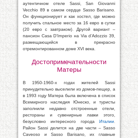
аутентичном отеле Sassi, San Giovanni
Vecchio 89 в самом сердце Sasso Barisano.
Он функционирует и как хостел, где можно
получить спальное место за 16 евро в сутки
(20 евро с завтраком). Другой вариант –
пансион Casa D’Imperio на Via d’Adozzio 39,
размещающийся в прекрасно
отремонтированном доме XVI века.
Достопримечательности
Матеры
В 1950-1960-х годах жителей Sassi
принудительно выселили из домов-пещер, а
в 1993 году Матера была включена в список
Всемирного наследия Юнеско, и туристы
заполнили недавно отстроенные отели,
рестораны и сувенирные лавки этого,
безусловно интересного города
Италии
.
Район Sassi делится на две части – Sasso
Caveoso и Sasso Barisano, их главные