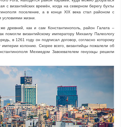
того Рога, находится район Каракёй, куда можно добраться
ая с византийских времён, когда на северном берегу бухты
тинополя поселение, а в конце XIX века стал районом с
 условиями жизни.
же древний, как и сам Константинополь, район Галата –
 как помогли византийскому императору Михаилу Палеологу
ередь, в 1261 году он подписал договор, согласно которому
т империи колонию. Скорее всего, византийцы пожалели об
онстантинополя Мехмедом Завоевателем генуэзцы решили