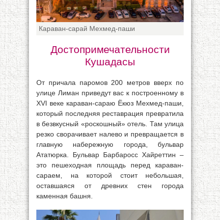
Караван-сарай Мехмед-паши
Достопримечательности
Кушадасы
От причала паромов 200 метров вверх по
улице Лиман приведут вас к построенному в
XVI веке караван-сараю Ёкюз Мехмед-паши,
который последняя реставрация превратила
в безвкусный «роскошный» отель. Там улица
резко сворачивает налево и превращается в
главную набережную города, бульвар
Ататюрка. Бульвар Барбаросс Хайреттин –
это пешеходная площадь перед караван-
сараем, на которой стоит небольшая,
оставшаяся от древних стен города
каменная башня.