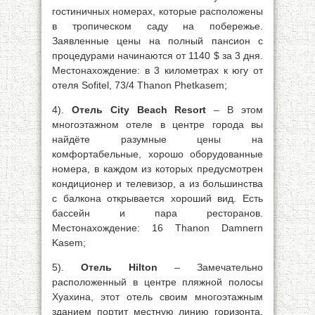
гостиничных номерах, которые расположены
в тропическом саду на побережье.
Заявленные цены на полный пансион с
процедурами начинаются от 1140 $ за 3 дня.
Местонахождение: в 3 километрах к югу от
отеля Sofitel, 73/4 Thanon Phetkasem;
4).
Отель City Beach Resort
– В этом
многоэтажном отеле в центре города вы
найдёте разумные цены на
комфортабельные, хорошо оборудованные
номера, в каждом из которых предусмотрен
кондиционер и телевизор, а из большинства
с балкона открывается хороший вид. Есть
бассейн и пара ресторанов.
Местонахождение: 16 Thanon Damnern
Kasem;
5).
Отель Hilton
– Замечательно
расположенный в центре пляжной полосы
Хуахина, этот отель своим многоэтажным
зданием портит местную линию горизонта,