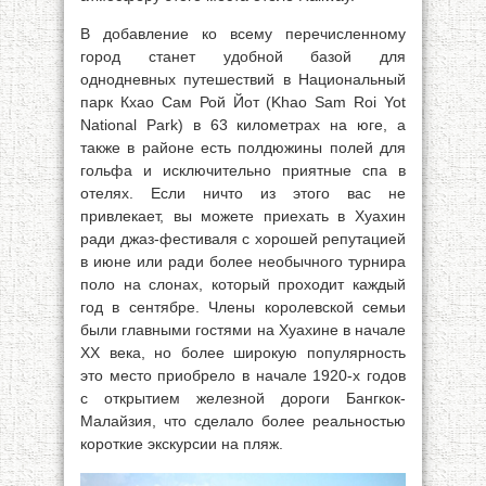
В добавление ко всему перечисленному
город станет удобной базой для
однодневных путешествий в Национальный
парк Кхао Сам Рой Йот (Khao Sam Roi Yot
National Park) в 63 километрах на юге, а
также в районе есть полдюжины полей для
гольфа и исключительно приятные спа в
отелях. Если ничто из этого вас не
привлекает, вы можете приехать в Хуахин
ради джаз-фестиваля с хорошей репутацией
в июне или ради более необычного турнира
поло на слонах, который проходит каждый
год в сентябре. Члены королевской семьи
были главными гостями на Хуахине в начале
XX века, но более широкую популярность
это место приобрело в начале 1920-х годов
с открытием железной дороги Бангкок-
Малайзия, что сделало более реальностью
короткие экскурсии на пляж.