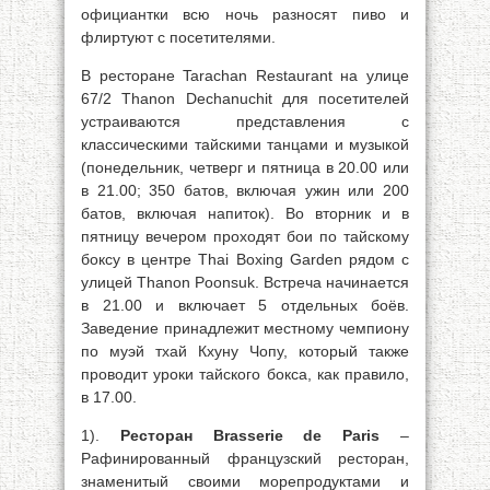
официантки всю ночь разносят пиво и
флиртуют с посетителями.
В ресторане Tarachan Restaurant на улице
67/2 Thanon Dechanuchit для посетителей
устраиваются представления с
классическими тайскими танцами и музыкой
(понедельник, четверг и пятница в 20.00 или
в 21.00; 350 батов, включая ужин или 200
батов, включая напиток). Во вторник и в
пятницу вечером проходят бои по тайскому
боксу в центре Thai Boxing Garden рядом с
улицей Thanon Poonsuk. Встреча начинается
в 21.00 и включает 5 отдельных боёв.
Заведение принадлежит местному чемпиону
по муэй тхай Кхуну Чопу, который также
проводит уроки тайского бокса, как правило,
в 17.00.
1).
Ресторан Brasserie de Paris
–
Рафинированный французский ресторан,
знаменитый своими морепродуктами и