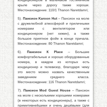
кондиционером в маленьком гостиничном
крыле через дорогу также хороши.
Местонахождение: 110/1 Thanon Naretdamri;
5).
Пансион Karoon Hut
– Пансион на моле
с дружелюбной атмосферой и приличными
номерами с вентилятором или
кондиционером (нет хижин), а также
большое приятное фойе в конце причала.
Местонахождение: 80 Thanon Naretdamri;
6).
Пансион К Place
– Большие
комфортабельные и хорошо оборудованные
номера, в каждом из которых есть
кондиционер и телевизор, благодаря чему
это место можно назвать качественным
заведением среднего класса.
Местонахождение: 116 Thanon Naretdamri;
7).
Пансион Mod Guest House
– Пансион
на моле с несколькими хорошими номерами
(в некоторых есть кондиционеры), а также с
примитивнейшими и очень дешёвыми (для