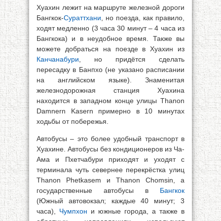
Хуахин лежит на маршруте железной дороги
Бангкок-
Сураттхани
, но поезда, как правило,
ходят медленно (3 часа 30 минут – 4 часа из
Бангкока) и в неудобное время. Также вы
можете добраться на поезде в Хуахин из
Канчанабури
, но придётся сделать
пересадку в Банпхо (не указано расписании
на английском языке). Знаменитая
железнодорожная станция Хуахина
находится в западном конце улицы Thanon
Damnern Kasern примерно в 10 минутах
ходьбы от побережья.
Автобусы – это более удобный транспорт в
Хуахине. Автобусы без кондиционеров из Ча-
Ама и Пхетчабури приходят и уходят с
терминала чуть севернее перекрёстка улиц
Thanon Phetkasem и Thanon Chomsin, а
государственные автобусы в
Бангкок
(Южный автовокзал; каждые 40 минут; 3
часа),
Чумпхон
и южные города, а также в