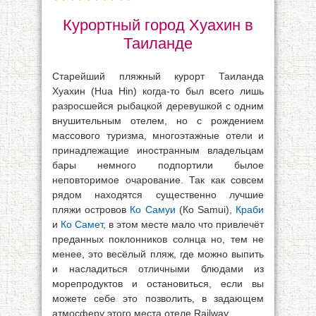
Курортный город Хуахин в
Таиланде
Старейший пляжный курорт Таиланда
Хуахин (Hua Hin) когда-то был всего лишь
разросшейся рыбацкой деревушкой с одним
внушительным отелем, но с рождением
массового туризма, многоэтажные отели и
принадлежащие иностранным владельцам
бары немного подпортили былое
неповторимое очарование. Так как совсем
рядом находятся существенно лучшие
пляжи островов
Ко Самуи
(Ко Samui),
Краби
и
Ко Самет
, в этом месте мало что привлечёт
преданных поклонников солнца но, тем не
менее, это весёлый пляж, где можно выпить
и насладиться отличными блюдами из
морепродуктов и остановиться, если вы
можете себе это позволить, в задающем
атмосферу этого места отеле Railway.