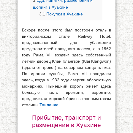
3
Еда, напитки, развлечения и
шопинг в Хуахине
3.1
Покупки в Хуахине
Вскоре после этого был построен отель в
викторианском стиле Railway Hotel,
предназначенный для ублажения
представителей праздного класса, а в 1962
году Рама VII воздвиг здесь собственный
летний дворец Клай Клангвон (Klai Klangwon)
(вдали от тревог) на северном конце пляжа.
По иронии судьбы, Рама VII находился
здесь, когда в 1932 году свергли абсолютную
монархию. Нынешний король живёт здесь
большую часть времени, вероятно,
предпочитая морской бриз выхлопным газам
столицы
Таиланда
.
Прибытие, транспорт и
размещение в Хуахине