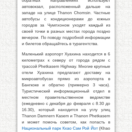
обратных направлениях используют
автовокзал, расположенный дальше на
западе на улице Thanon Chomsin. Частные
автобусы с кондиционерами до южных
городов за Чумпхоном уходят каждый из
своей точки в разных местах города поздно
вечером. По поводу подробной информации
и билетов обращайтесь в турагентства.
Маленький аэропорт Хуахина находится в 6
километрах к северу от города рядом с
трассой Phetkasem Highway. Многие крупные
отели Хуахина предлагают доставку на
микроавтобусах прямо из аэропорта в
Бангкоке и обратно (примерно 3 часа).
Туристический информационный отдел в
местном правительственном ведомстве
(ежедневно с декабря до февраля с 8.30 до
16.30), который находится на углу улиц
Thanon Damnern Kasem и Thanon Phetkasem
и может помочь советом, как попасть в
Национальный парк Кхао Сам Рой Йот
(Khao