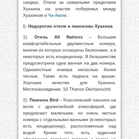
скидках. Отели за северными пределами
Хуахина на участке побережья между
Хуахином и
Ча-Амом
.
I).
Недорогие отели и пансионы Хуахина
1).
Отель All Nations
– Большие
комфортабельные двухместные номера,
многие из которых оснащены балконами, а в
некоторых есть кондиционер. В большинстве
предусмотрена одна ванная на два номера.
Одноместные номера несколько более
тесные. Также есть терраса на крыше.
Хорошее качество для Хуахина.
Местонахождение: 10 Thanon Dechanuchit;
2).
Пансион Bird
– Классический пансион на
моле с дружелюбной атмосферой, где
предлагают маленькие, но очень чистые
номера с отдельными ванными (в некоторых
есть кондиционер), расположенные над
водой. Кроме того, есть чудесная