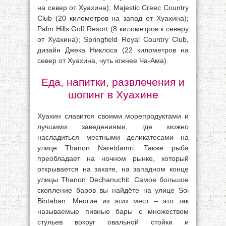
на север от Хуахина); Majestic Сrеес Country
Club (20 километров на запад от Хуахина);
Palm Hills Golf Resort (8 километров к северу
от Хуахина); Springfield Royal Country Club,
дизайн Джека Никлоса (22 километров на
север от Хуахина, чуть южнее Ча-Ама).
Еда, напитки, развлечения и
шопинг в Хуахине
Хуахин славится своими морепродуктами и
лучшими заведениями, где можно
насладиться местными деликатесами на
улице Thanon Naretdamri. Также рыба
преобладает на ночном рынке, который
открывается на закате, на западном конце
улицы Thanon Dechanuchit. Самое большое
скопление баров вы найдёте на улице Soi
Bintaban. Многие из этих мест – это так
называемые пивные бары с множеством
стульев вокруг овальной стойки и