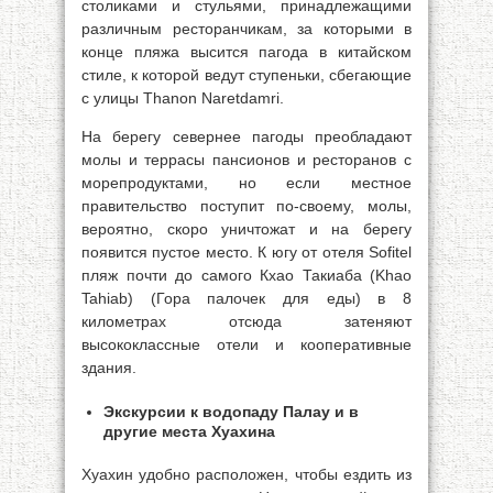
столиками и стульями, принадлежащими
различным ресторанчикам, за которыми в
конце пляжа высится пагода в китайском
стиле, к которой ведут ступеньки, сбегающие
с улицы Thanon Naretdamri.
На берегу севернее пагоды преобладают
молы и террасы пансионов и ресторанов с
морепродуктами, но если местное
правительство поступит по-своему, молы,
вероятно, скоро уничтожат и на берегу
появится пустое место. К югу от отеля Sofitel
пляж почти до самого Кхао Такиаба (Khao
Tahiab) (Гора палочек для еды) в 8
километрах отсюда затеняют
высококлассные отели и кооперативные
здания.
Экскурсии к водопаду Палау и в
другие места Хуахина
Хуахин удобно расположен, чтобы ездить из