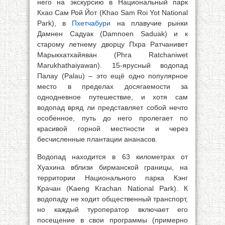
него на экскурсию в Национальный парк
Кхао Сам Рой Йот (Khao Sam Roi Yot National
Park), в
Пхетчабури
на плавучие рынки
Дамнен Садуак (Damnoen Saduak) и к
старому летнему дворцу Пхра Ратчанивет
Марыкхатхайяван (Phra Ratchaniwet
Marukhathaiyawan). 15-ярусный водопад
Палау (Palau) – это ещё одно популярное
место в пределах досягаемости за
однодневное путешествие, и хотя сам
водопад вряд ли представляет собой нечто
особенное, путь до него пролегает по
красивой горной местности и через
бесчисленные плантации ананасов.
Водопад находится в 63 километрах от
Хуахина вблизи бирманской границы, на
территории Национального парка Кэнг
Крачан (Kaeng Krachan National Park). К
водопаду не ходит общественный транспорт,
но каждый туроператор включает его
посещение в свои программы (примерно