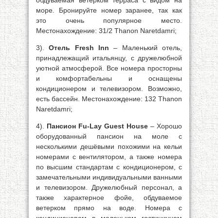
обдуваемая ветерком терраса с видом на
море. Бронируйте номер заранее, так как
это очень популярное место.
Местонахождение: 31/2 Thanon Naretdamri;
3).
Отель Fresh Inn
– Маленький отель,
принадлежащий итальянцу, с дружелюбной
уютной атмосферой. Все номера просторны
и комфортабельны и оснащены
кондиционером и телевизором. Возможно,
есть бассейн. Местонахождение: 132 Thanon
Naretdamri;
4).
Пансион Fu-Lay Guest House
– Хорошо
оборудованный пансион на моле с
несколькими дешёвыми похожими на кельи
номерами с вентилятором, а также номера
по высшим стандартам с кондиционером, с
замечательными индивидуальными ванными
и телевизором. Дружелюбный персонал, а
также характерное фойе, обдуваемое
ветерком прямо на воде. Номера с