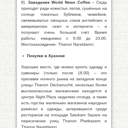
8).
Заведение World News Coffee
– Сюда
приходят ради кожистых латов, сушённых на
солнце томатных бубликов, чизкейков,
свежевыжатых овощных соков английских и
американских газет и интернета – и
получают очень большой счёт. Время
работы: ежедневно с 8.00 до 23.00.
Местонахождение: Thanon Naretdamri.
Покупки в Хуахине
Хорошее место, где можно купить одежду и
сувениры (только после 18.00) – это
прилавки ночного рынка на западном конце
улицы Thanon Dechanuchit, несколько более
высококлассные магазинчики находятся в
центре Night Plaza недалеко отсюда, а также
есть горстка маленьких магазинов народных
ремёсел и одежды, затерявшихся среди
ресторанов на площади Satukam Square на
пересечении улиц Thanon Phetkasem и
Thanon Naretdamri.