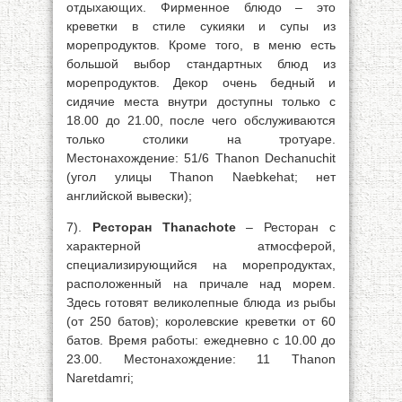
отдыхающих. Фирменное блюдо – это
креветки в стиле сукияки и супы из
морепродуктов. Кроме того, в меню есть
большой выбор стандартных блюд из
морепродуктов. Декор очень бедный и
сидячие места внутри доступны только с
18.00 до 21.00, после чего обслуживаются
только столики на тротуаре.
Местонахождение: 51/6 Thanon Dechanuchit
(угол улицы Thanon Naebkehat; нет
английской вывески);
7).
Ресторан Thanachote
– Ресторан с
характерной атмосферой,
специализирующийся на морепродуктах,
расположенный на причале над морем.
Здесь готовят великолепные блюда из рыбы
(от 250 батов); королевские креветки от 60
батов. Время работы: ежедневно с 10.00 до
23.00. Местонахождение: 11 Thanon
Naretdamri;