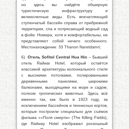
но здесь вы найдёте обширную
туристическую инфраструктуру и
великолепные виды. Есть впечатляющий
ступенчатый бассейн справа от прибрежной
территории, спа и потрясающий водный сад
в фойе. Номера, хотя и комфортабельны, не
представляют собой ничего особенного.
Местонахождение: 33 Thanon Naretdamri;
6).
Отель Sofitel Central Hua Hin
– Бывший
отель Railwai Hotel, который остаётся
классикой архитектуры колониального стиля
с высокими потолками, полированными
деревянными панелями, широкими
балконами, выходящими на море и садом,
полном тропических животных. Здесь всё
именно так, как было в 1923 году, за
исключением бассейнов и теннисных кортов,
которые построили специально для съёмок
фильма ««Поля смерти» (The Killing Fields),
где Railway Hotel изображал роскошный