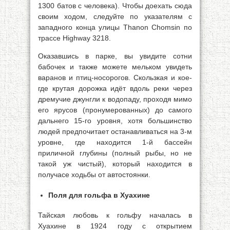
1300 батов с человека). Чтобы доехать сюда
своим ходом, следуйте по указателям с
западного конца улицы Thanon Chomsin по
трассе Highway 3218.
Оказавшись в парке, вы увидите сотни
бабочек и также можете мельком увидеть
варанов и птиц-носорогов. Скользкая и кое-
где крутая дорожка идёт вдоль реки через
дремучие джунгли к водопаду, проходя мимо
его ярусов (пронумерованных) до самого
дальнего 15-го уровня, хотя большинство
людей предпочитает останавливаться на 3-м
уровне, где находится 1-й бассейн
приличной глубины (полный рыбы, но не
такой уж чистый), который находится в
получасе ходьбы от автостоянки.
Поля для гольфа в Хуахине
Тайская любовь к гольфу началась в
Хуахине в 1924 году с открытием