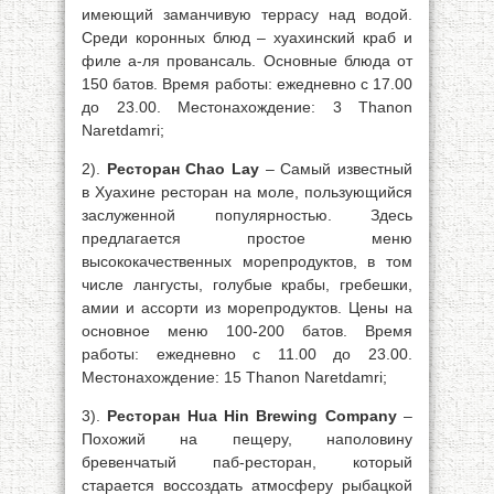
имеющий заманчивую террасу над водой.
Среди коронных блюд – хуахинский краб и
филе а-ля провансаль. Основные блюда от
150 батов. Время работы: ежедневно с 17.00
до 23.00. Местонахождение: 3 Thanon
Naretdamri;
2).
Ресторан Chao Lay
– Самый известный
в Хуахине ресторан на моле, пользующийся
заслуженной популярностью. Здесь
предлагается простое меню
высококачественных морепродуктов, в том
числе лангусты, голубые крабы, гребешки,
амии и ассорти из морепродуктов. Цены на
основное меню 100-200 батов. Время
работы: ежедневно с 11.00 до 23.00.
Местонахождение: 15 Thanon Naretdamri;
3).
Ресторан Hua Hin Brewing Company
–
Похожий на пещеру, наполовину
бревенчатый паб-ресторан, который
старается воссоздать атмосферу рыбацкой