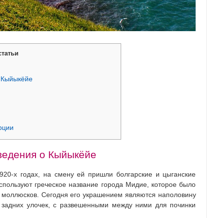
статьи
 Кыйыкёйе
рции
едения о Кыйыкёйе
920-х годах, на смену ей пришли болгарские и цыганские
используют греческое название города Мидие, которое было
х моллюсков. Сегодня его украшением являются наполовину
 задних улочек, с развешенными между ними для починки