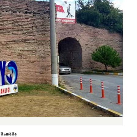
ыйыкёйе