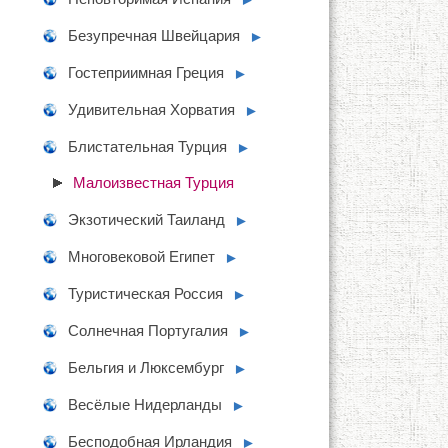
Безупречная Швейцария
►
Гостеприимная Греция
►
Удивительная Хорватия
►
Блистательная Турция
►
Малоизвестная Турция
Экзотический Таиланд
►
Многовековой Египет
►
Туристическая Россия
►
Солнечная Португалия
►
Бельгия и Люксембург
►
Весёлые Нидерланды
►
Бесподобная Ирландия
►