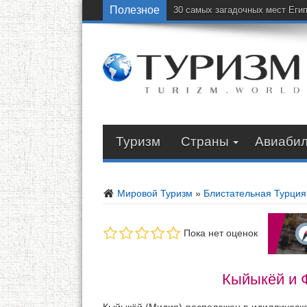
Полезное
30 самых загадочных мест Еги
Туризм
Страны
Авиаби
Мировой Туризм
»
Блистательная Турция
Пока нет оценок
Кыйыкёй и 