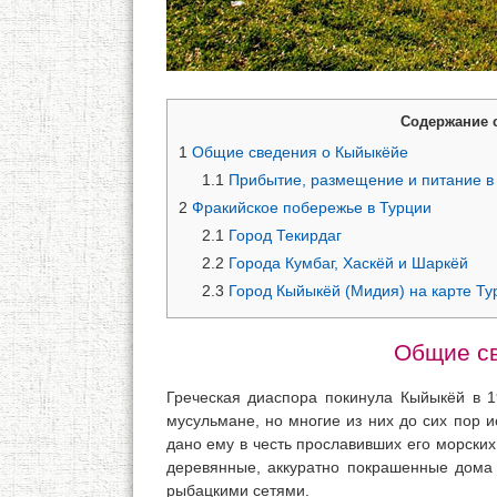
Содержание 
1
Общие сведения о Кыйыкёйе
1.1
Прибытие, размещение и питание в
2
Фракийское побережье в Турции
2.1
Город Текирдаг
2.2
Города Кумбаг, Хаскёй и Шаркёй
2.3
Город Кыйыкёй (Мидия) на карте Ту
Общие св
Греческая диаспора покинула Кыйыкёй в 1
мусульмане, но многие из них до сих пор 
дано ему в честь прославивших его морски
деревянные, аккуратно покрашенные дома
рыбацкими сетями.