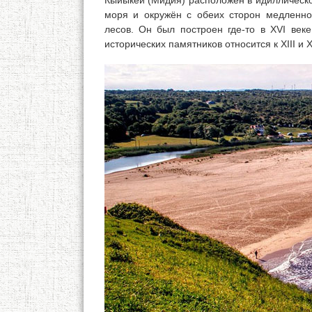
Кыйыкёй (Мидия) расположен в идиллическо
моря и окружён с обеих сторон медленн
лесов. Он был построен где-то в XVI век
исторических памятников относится к XIII и X