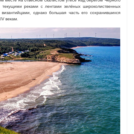
м месте на отвесном скалистом утёсе над берегом Чёрного
о текущими реками с лентами зелёных широколиственных
е византийцами, однако большая часть его сохранившихся
IV векам.