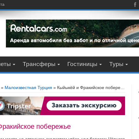
пта
леты
Трансферы
Гостиницы
Туры
»
Малоизвестная Турция
»
Кыйыкёй и Фракийское побережье
Фракийское побережье