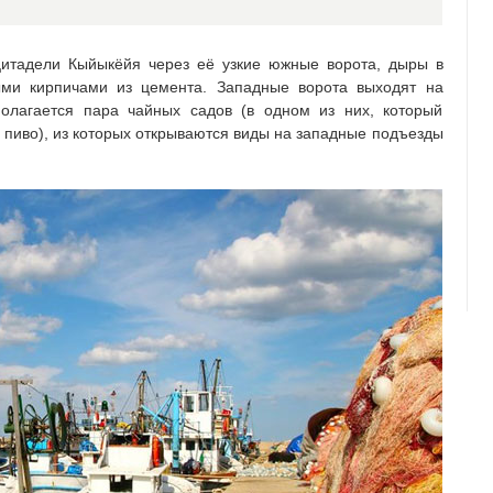
цитадели Кыйыкёйя через её узкие южные ворота, дыры в
ыми кирпичами из цемента. Западные ворота выходят на
полагается пара чайных садов (в одном из них, который
и пиво), из которых открываются виды на западные подъезды