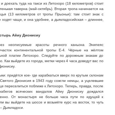
 и доехать туда на такси из Литохоро (18 километров) стоит
стенькая таверна (май-октябрь). Вторая тропа начинается на
рцья (13 километров от тропы Прьоньи): там стоит знак с
е ходят чаще, и она удобнее, а дьякладосийская – длиннее,
астырь Айиу Дионисиу
рез неописуемые красоты речного каньона Энипеяс
участок континентальной тропы Е-4. Чёрные на жёлтом
ьной платии Литохоро. Следуйте по дорожным знакам до
. Как выйдете из города, метки через 4 часа доведут вас по
Дионисиу.
ки: придётся кое- где карабкаться вверх по крутым склонам
Святого Дионисия в 1943 году сожгли немцы, а уцелевшие
ще переселиться поближе к Литохоро. Теперь, правда, после
набегов всяческих вандалов Айиу Дионисиу дождался
ленно. От монастыря не больше часа пути по идущей к
ли вы выйдете на шоссе и возьмёте курс на восток, то чуть
 – Дьякладоси.