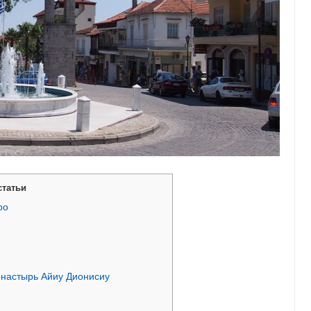
статьи
ро
онастырь Айиу Дионисиу