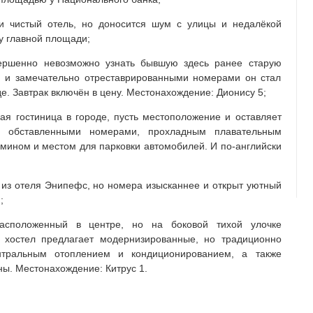
 чистый отель, но доносится шум с улицы и недалёкой
у главной площади;
ршенно невозможно узнать бывшую здесь ранее старую
м и замечательно отреставрированными номерами он стал
е. Завтрак включён в цену. Местонахождение: Дионису 5;
я гостиница в городе, пусть местоположение и оставляет
о обставленными номерами, прохладным плавательным
амином и местом для парковки автомобилей. И по-английски
 из отеля Энипефс, но номера изысканнее и открыт уютный
;
сположенный в центре, но на боковой тихой улочке
хостел предлагает модернизированные, но традиционно
ральным отоплением и кондиционированием, а также
ы. Местонахождение: Китрус 1.