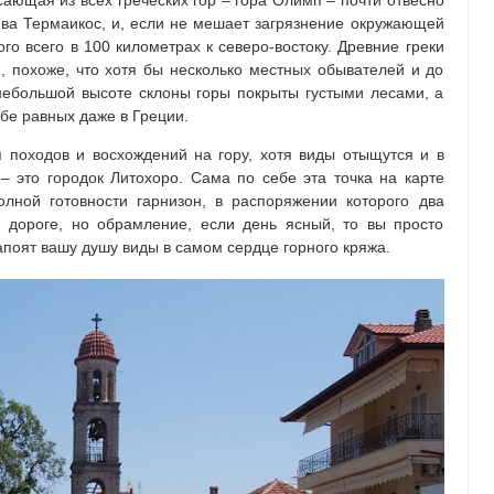
ющая из всех греческих гор – гора Олимп – почти отвесно
ива Термаикос, и, если не мешает загрязнение окружающей
го всего в 100 километрах к северо-востоку. Древние греки
 похоже, что хотя бы несколько местных обывателей и до
небольшой высоте склоны горы покрыты густыми лесами, а
бе равных даже в Греции.
 походов и восхождений на гору, хотя виды отыщутся и в
 – это городок Литохоро. Сама по себе эта точка на карте
лной готовности гарнизон, в распоряжении которого два
 дороге, но обрамление, если день ясный, то вы просто
апоят вашу душу виды в самом сердце горного кряжа.