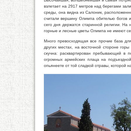
Высочайшая, волшебнейшая и самая потряса
взлетает на 2917 метров над берегами зал
среды, она видна из Салоник, расположенно
считали вершину Олимпа обителью богов и,
сего дня держатся старинной религии. На 
горные и лесные цветы Олимпа не имеют се
Много превосходящая все прочие база для
других местах, на восточной стороне горы
скучна: расквартирован пребывающий в по
огромных армейских плаца на подъездной
опьянеете от той сладкой отравы, которой н