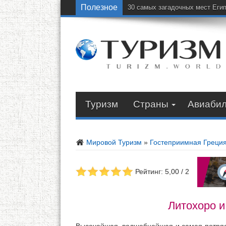
Полезное
30 самых загадочных мест Еги
Туризм
Страны
Авиаби
Мировой Туризм
»
Гостеприимная Греци
Рейтинг: 5,00 / 2
Литохоро и