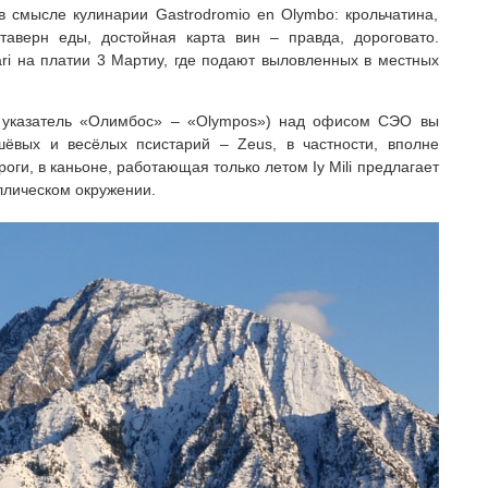
 в смысле кулинарии Gastrodromio en Olymbo: крольчатина,
аверн еды, достойная карта вин – правда, дороговато.
ari на платии 3 Мартиу, где подают выловленных в местных
м указатель «Олимбос» – «Olympos») над офисом СЭО вы
ёвых и весёлых псистарий – Zeus, в частности, вполне
оги, в каньоне, работающая только летом Iy Mili предлагает
ллическом окружении.