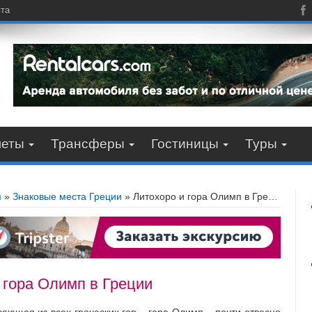
пта
леты
Трансферы
Гостиницы
Туры
я
»
Знаковые места Греции
»
Литохоро и гора Олимп в Греции
 гора Олимп в Греции