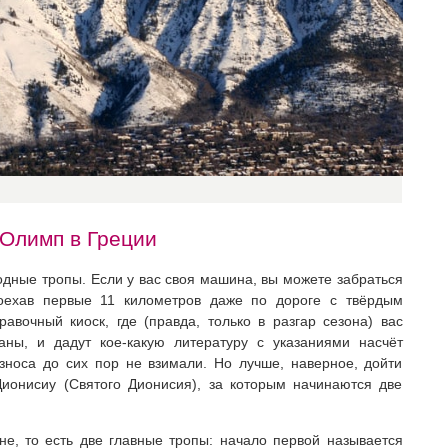
 Олимп в Греции
одные тропы. Если у вас своя машина, вы можете забраться
оехав первые 11 километров даже по дороге с твёрдым
авочный киоск, где (правда, только в разгар сезона) вас
раны, и дадут кое-какую литературу с указаниями насчёт
зноса до сих пор не взимали. Но лучше, наверное, дойти
ионисиу (Святого Дионисия), за которым начинаются две
е, то есть две главные тропы: начало первой называется