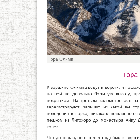
Гора Олимп
Гора
К вершине Олимпа ведут и дороги, и пешех
на ней на довольно большую высоту, пр
покрытием. На третьем километре есть спр
зарегистрируют: запишут, из какой вы ст
поведения в парке, никакого пошлинного в
пешком из Литохоро до монастыря Айиу Д
колеи.
Что до последнего этапа подъёма к вершин