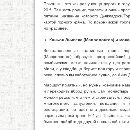
Прьонья – это как раз у конца дороги в гору
20 €. Там есть родник, туалеты и очень про
пятачке, название которого Дьякладоси/Го
картой горного кряжа. По прьонийской троп
но красивее.
Каньон Энипеяс (Мавролонгос) и мон
Восстановленные старинные тропы че
(Мавролонгос) образуют прекраснейший 
ромбические метки начинаются у централ
Мили, а у кладбища берите под гору и вправо
реке, словно вы каботажное судно, до Айиу 
Маршрут приятный, но нужны кое-какие навы
и переходить вброд ручьи. Сам монастырь 
монахи решили, что чем отстраиваться, про
многолетнего запустения, ветшания и 
реставрации, но идёт она довольно мед
верховьям реки тропе Е-4 до Прьоньи, а ес
быстрее дойдёте до другой начальной точки