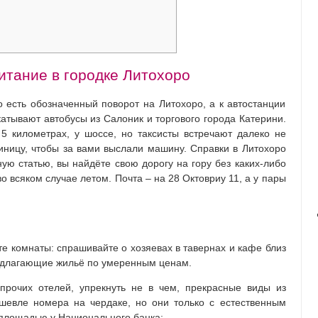
итание в городке Литохоро
о есть обозначенный поворот на Литохоро, а к автостанции
атывают автобусы из Салоник и торгового города Катерини.
 километрах, у шоссе, но таксисты встречают далеко не
тиницу, чтобы за вами выслали машину. Справки в Литохоро
ую статью, вы найдёте свою дорогу на гору без каких-либо
 всяком случае летом. Почта – на 28 Октовриу 11, а у пары
те комнаты: спрашивайте о хозяевах в тавернах и кафе близ
редлагающие жильё по умеренным ценам.
рочих отелей, упрекнуть не в чем, прекрасные виды из
шевле номера на чердаке, но они только с естественным
площадью у Национального банка;