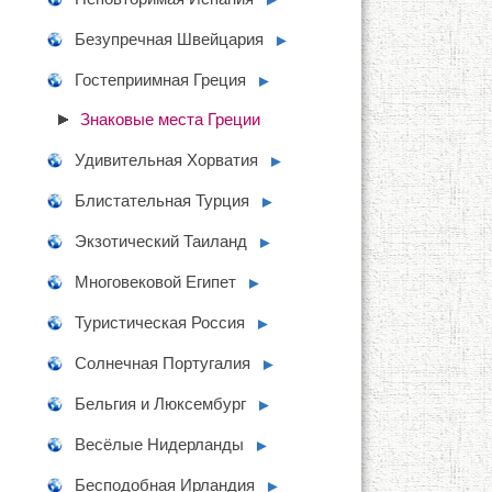
Безупречная Швейцария
►
Гостеприимная Греция
►
Знаковые места Греции
Удивительная Хорватия
►
Блистательная Турция
►
Экзотический Таиланд
►
Многовековой Египет
►
Туристическая Россия
►
Солнечная Португалия
►
Бельгия и Люксембург
►
Весёлые Нидерланды
►
Бесподобная Ирландия
►