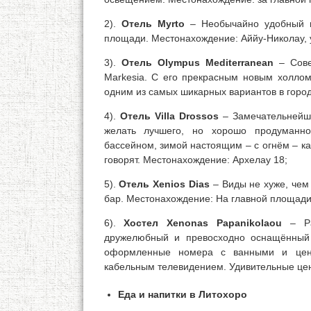
2).
Отель Myrto
– Необычайно удобный и
площади. Местонахождение: Аййу-Николау, 
3).
Отель Olympus Mediterranean
– Сове
Markesia. С его прекрасным новым холло
одним из самых шикарных вариантов в город
4).
Отель Villa Drossos
– Замечательнейша
желать лучшего, но хорошо продуманн
бассейном, зимой настоящим – с огнём – к
говорят. Местонахождение: Архелау 18;
5).
Отель Xenios Dias
– Виды не хуже, чем
бар. Местонахождение: На главной площади
6).
Хостел Xenonas Papanikolaou
– Ра
дружелюбный и превосходно оснащённый 
оформленные номера с ванными и цент
кабельным телевидением. Удивительные цен
Еда и напитки в Литохоро