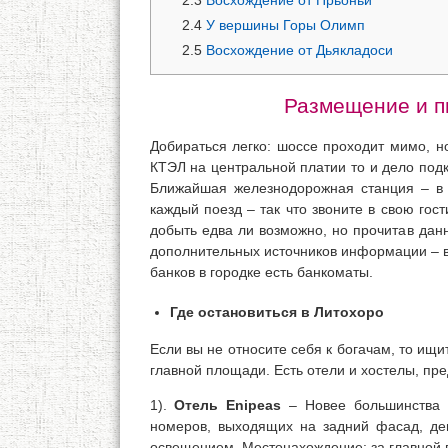
2.3
Восхождение от Прьоньи
2.4
У вершины Горы Олимп
2.5
Восхождение от Дьякладоси
Размещение и п
Добираться легко: шоссе проходит мимо, н
КТЭЛ на центральной платии то и дело подк
Ближайшая железнодорожная станция – в 5
каждый поезд – так что звоните в свою гос
добыть едва ли возможно, но прочитав данн
дополнительных источников информации – во
банков в городке есть банкоматы.
Где остановиться в Литохоро
Если вы не относите себя к богачам, то ищи
главной площади. Есть отели и хостелы, п
1).
Отель Enipeas
– Новее большинства п
номеров, выходящих на задний фасад, де
освещением. Местонахождение: за главной 