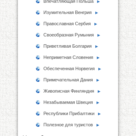
Впечатляющая Польша
►
Изумительная Венгрия
►
Православная Сербия
►
Своеобразная Румыния
►
Приветливая Болгария
►
Неприметная Словения
►
Обеспеченная Норвегия
►
Примечательная Дания
►
Живописная Финляндия
►
Незабываемая Швеция
►
Республики Прибалтики
►
Полезное для туристов
►