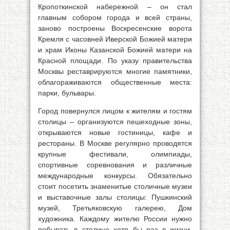
Кропоткинской набережной – он стал
главным собором города и всей страны,
заново построены Воскресенские ворота
Кремля с часовней Иверской Божией матери
и храм Иконы Казанской Божией матери на
Красной площади. По указу правительства
Москвы реставрируются многие памятники,
облагораживаются общественные места:
парки, бульвары.
Город повернулся лицом к жителям и гостям
столицы – организуются пешеходные зоны,
открываются новые гостиницы, кафе и
рестораны. В Москве регулярно проводятся
крупные фестивали, олимпиады,
спортивные соревнования и различные
международные конкурсы. Обязательно
стоит посетить знаменитые столичные музеи
и выставочные залы столицы: Пушкинский
музей, Третьяковскую галерею, Дом
художника. Каждому жителю России нужно
побывать в столице хотя бы раз в жизни,