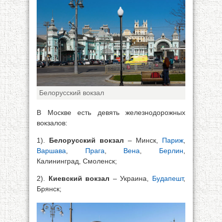
Белорусский вокзал
В Москве есть девять железнодорожных
вокзалов:
1).
Белорусский вокзал
– Минск,
Париж
,
Варшава
,
Прага
,
Вена
,
Берлин
,
Калининград, Смоленск;
2).
Киевский вокзал
– Украина,
Будапешт
,
Брянск;