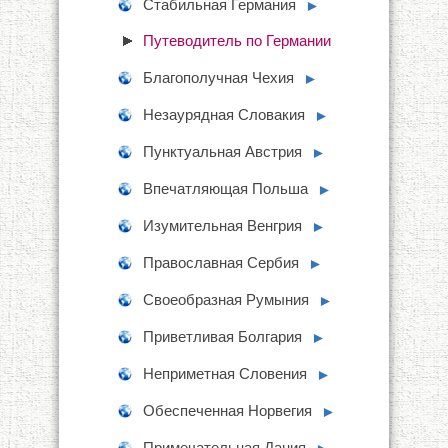
Стабильная Германия
►
Путеводитель по Германии
Благополучная Чехия
►
Незаурядная Словакия
►
Пунктуальная Австрия
►
Впечатляющая Польша
►
Изумительная Венгрия
►
Православная Сербия
►
Своеобразная Румыния
►
Приветливая Болгария
►
Неприметная Словения
►
Обеспеченная Норвегия
►
Примечательная Дания