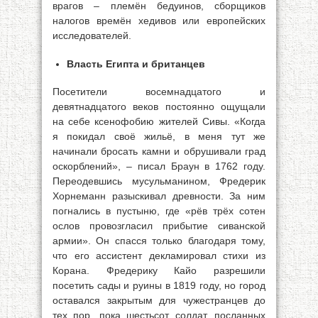
врагов – племён бедуинов, сборщиков
налогов времён хедивов или европейских
исследователей.
Власть Египта и британцев
Посетители восемнадцатого и
девятнадцатого веков постоянно ощущали
на себе ксенофобию жителей Сивы. «Когда
я покидал своё жильё, в меня тут же
начинали бросать камни и обрушивали град
оскорблений», – писал Браун в 1762 году.
Переодевшись мусульманином, Фредерик
Хорнеманн разыскивал древности. За ним
погнались в пустыню, где «рёв трёх сотен
ослов провозгласил прибытие сиванской
армии». Он спасся только благодаря тому,
что его ассистент декламировал стихи из
Корана. Фредерику Кайо разрешили
посетить сады и руины в 1819 году, но город
оставался закрытым для чужестранцев до
тех пор, пока шестьсот солдат, посланных