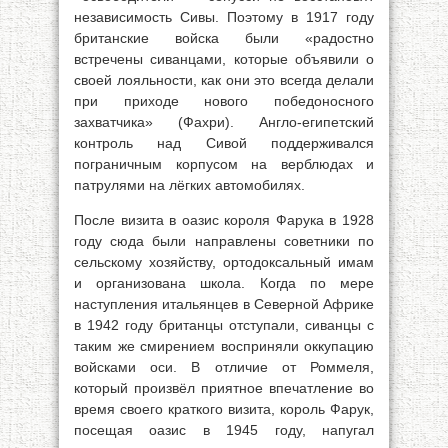
независимость Сивы. Поэтому в 1917 году
британские войска были «радостно
встречены сиванцами, которые объявили о
своей лояльности, как они это всегда делали
при приходе нового победоносного
захватчика» (Фахри). Англо-египетский
контроль над Сивой поддерживался
пограничным корпусом на верблюдах и
патрулями на лёгких автомобилях.
После визита в оазис короля Фарука в 1928
году сюда были направлены советники по
сельскому хозяйству, ортодоксальный имам
и организована школа. Когда по мере
наступления итальянцев в Северной Африке
в 1942 году британцы отступали, сиванцы с
таким же смирением восприняли оккупацию
войсками оси. В отличие от Роммеля,
который произвёл приятное впечатление во
время своего краткого визита, король Фарук,
посещая оазис в 1945 году, напугал