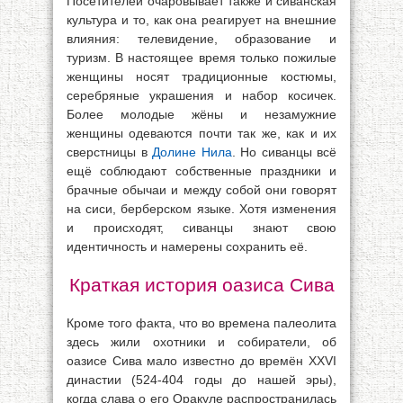
Посетителей очаровывает также и сиванская
культура и то, как она реагирует на внешние
влияния: телевидение, образование и
туризм. В настоящее время только пожилые
женщины носят традиционные костюмы,
серебряные украшения и набор косичек.
Более молодые жёны и незамужние
женщины одеваются почти так же, как и их
сверстницы в
Долине Нила
. Но сиванцы всё
ещё соблюдают собственные праздники и
брачные обычаи и между собой они говорят
на сиси, берберском языке. Хотя изменения
и происходят, сиванцы знают свою
идентичность и намерены сохранить её.
Краткая история оазиса Сива
Кроме того факта, что во времена палеолита
здесь жили охотники и собиратели, об
оазисе Сива мало известно до времён XXVI
династии (524-404 годы до нашей эры),
когда слава о его Оракуле распространилась