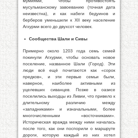
мумиями, чтобы противостоять
мусульманскому завоеванию (точная дата
неизвестна), и как набеги бедуинов и
берберов уменьшили к XII веку население
Агхурми всего до двухсот человек.
Сообщества Шали и Сивы
Примерно около 1203 года семь семей
покинули Агхурми, чтобы основать новое
поселение, названное Шали (Город). Эти
люди всё ещё почитаются как «сорок
предков», и эти первые семьи были,
наверное, наиболее активными из
уцелевших сиванцев. Позже в оазисе
поселились выходцы из Ливии, что привело к
длительному различию между
«западниками» и изначальными, более
многочисленными «восточниками».
Историческая вражда между ними началась
после того, как они поспорили о маршруте
дороги, которую каждый из них хотел