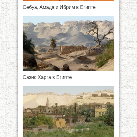
Себуа, Амада и Ибрим в Египте
Оазис Харга в Египте