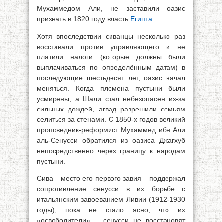
Мухаммедом Али, не заставили оазис
признать в 1820 году власть
Египта
.
Хотя впоследствии сиванцы несколько раз
восставали против управляющего и не
платили налоги (которые должны были
выплачиваться по определённым датам) в
последующие шестьдесят лет, оазис начал
меняться. Когда племена пустыни были
усмирены, а Шали стал небезопасен из-за
сильных дождей, агвад разрешили семьям
селиться за стенами. С 1850-х годов великий
проповедник-реформист Мухаммед ибн Али
аль-Сенусси обратился из оазиса Джагхуб
непосредственно через границу к народам
пустыни.
Сива – место его первого завия – поддержал
сопротивление сенусси в их борьбе с
итальянским завоеванием Ливии (1912-1930
годы), пока не стало ясно, что их
«освободители» – сенусси не восстановят