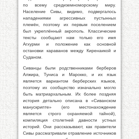
по всему средиземноморскому миру.
Население Сивы, видимо, подвергалось
нападениями агрессивных пустынных
племён, поэтому их первым поселением
был укреплённый акрополь. Классические
тексты сообщают нам только его имя
Агхурми и положение как основной
остановки караванов между Киренаикой и
Суданом.
Сиванцы были родственниками берберов
Алжира, Туниса и Марокко, и их язык
является вариантом берберских языков,
поэтому их сообщество изначально могло
быть матриархальным. Их более поздняя
история детально описана в «Сиванском
манускрипте» (его местонахождение
является строго охраняемой тайной),
компиляция столетней давности устных
историй. Они рассказывают, как правители
Сивы рассматривали отравление источников