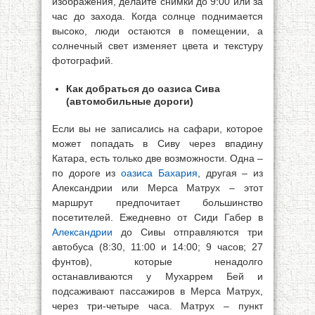
изображения, делайте снимки до 9:00 или за
час до захода. Когда солнце поднимается
высоко, люди остаются в помещении, а
солнечный свет изменяет цвета и текстуру
фотографий.
Как добраться до оазиса Сива
(автомобильные дороги)
Если вы не записались на сафари, которое
может попадать в Сиву через впадину
Катара, есть только две возможности. Одна –
по дороге из
оазиса Бахария
, другая – из
Александрии или Мерса Матрух – этот
маршрут предпочитает большинство
посетителей. Ежедневно от Сиди Габер в
Александрии
до Сивы отправляются три
автобуса (8:30, 11:00 и 14:00; 9 часов; 27
фунтов), которые ненадолго
останавливаются у Мухаррем Бей и
подсаживают пассажиров в Мерса Матрух,
через три-четыре часа. Матрух – пункт