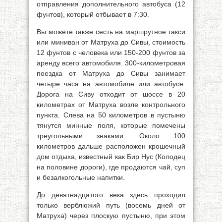
отправления дополнительного автобуса (12
фунтов), который отбывает в 7:30.
Вы можете также сесть на маршрутное такси
или миниван от Матруха до Сивы, стоимость
12 фунтов с человека или 150-200 фунтов за
аренду всего автомобиля. 300-километровая
поездка от Матруха до Сивы занимает
четыре часа на автомобиле или автобусе.
Дорога на Сиву отходит от шоссе в 20
километрах от Матруха возле контрольного
пункта. Слева на 50 километров в пустыню
тянутся минные поля, которые помечены
треугольными знаками. Около 100
километров дальше расположен крошечный
дом отдыха, известный как Бир Нус (Колодец
на половине дороги), где продаются чай, суп
и безалкогольные напитки.
До девятнадцатого века здесь проходил
только верблюжий путь (восемь дней от
Матруха) через плоскую пустыню, при этом