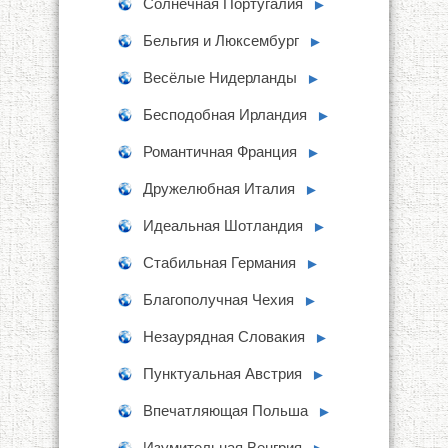
Солнечная Португалия
►
Бельгия и Люксембург
►
Весёлые Нидерланды
►
Бесподобная Ирландия
►
Романтичная Франция
►
Дружелюбная Италия
►
Идеальная Шотландия
►
Стабильная Германия
►
Благополучная Чехия
►
Незаурядная Словакия
►
Пунктуальная Австрия
►
Впечатляющая Польша
►
Изумительная Венгрия