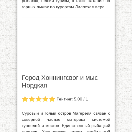
рыбалка, пеший туризм, а также катание на
горных лыжах по курортам Лиллехаммера.
Город Хоннингсвог и мыс
Нордкап
Рейтинг: 5,00 / 1
Суровый и голый остров Магерёйя связан с
северной частью материка системой
туннелей и мостов. Единственный рыбацкий
городок Хоннингсвог имеет стабильный