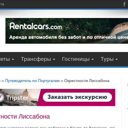
пта
леты
Трансферы
Гостиницы
Туры
я
»
Путеводитель по Португалии
»
Окрестности Лиссабона
ности Лиссабона