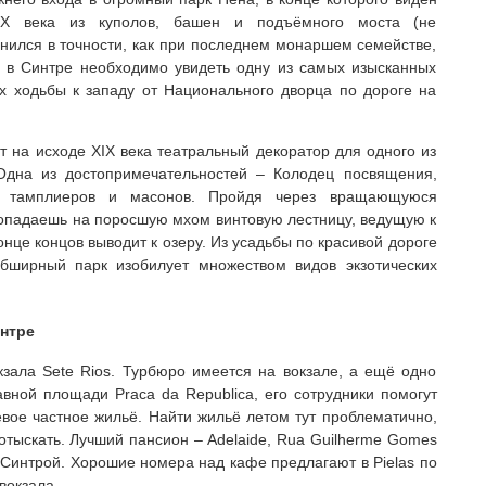
IX века из куполов, башен и подъёмного моста (не
ился в точности, как при последнем монаршем семействе,
, в Синтре необходимо увидеть одну из самых изысканных
ах ходьбы к западу от Национального дворца по дороге на
т на исходе XIX века театральный декоратор для одного из
Одна из достопримечательностей – Колодец посвящения,
и тамплиеров и масонов. Пройдя через вращающуюся
опадаешь на поросшую мхом винтовую лестницу, ведущую к
онце концов выводит к озеру. Из усадьбы по красивой дороге
бширный парк изобилует множеством видов экзотических
нтре
кзала Sete Rios. Турбюро имеется на вокзале, а ещё одно
вной площади Praca da Republica, его сотрудники помогут
ое частное жильё. Найти жильё летом тут проблематично,
отыскать. Лучший пансион – Adelaide, Rua Guilherme Gomes
 Синтрой. Хорошие номера над кафе предлагают в Pielas по
вокзала.