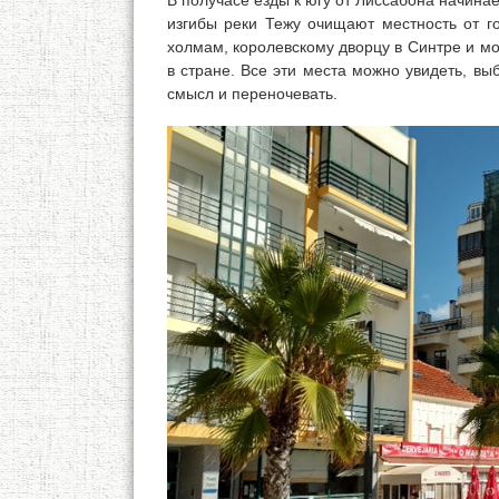
В получасе езды к югу от Лиссабона начина
изгибы реки Тежу очищают местность от го
холмам, королевскому дворцу в Синтре и 
в стране. Все эти места можно увидеть, вы
смысл и переночевать.