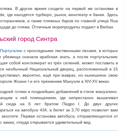
пляжа. В другое время сходите на первой же остановке в
de, где находятся турбюро, рынок, кинотеатр и банки. Здесь
сторанчиков, а также пляжных баров по главной улице Rua
лощади до пляжа. Отличные морепродукты подают в Barbas.
ьский город Синтра
в
Португалии
с прохладными лиственными лесами, в которых
 убежища сначала арабская знать, а после португальские
ая собой конгломерат из трёх селений, может поставить в
тся необычный Национальный дворец, расположенный в 15
уществовал, вероятно, ещё при маврах, но нынешнюю свою
ороле Жоане I и его преемнике Мануэле в XIV-XV веках.
оздней готики и позднейших добавлений в стиле мануэлино.
гающим к ней помещением, где непрестанно вышагивал
ный сюда на 6 лет братом Педро I. До двух других
аться на автобусе 434, а билет за 3,70 евро позволит вам
ы захотите. Первая остановка автобуса, отправляющегося от
о замка, откуда открывается удивительный вид.