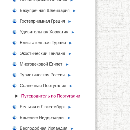
Безупречная Швейцария
►
Гостеприимная Греция
►
Удивительная Хорватия
►
Блистательная Турция
►
Экзотический Таиланд
►
Многовековой Египет
►
Туристическая Россия
►
Солнечная Португалия
►
Путеводитель по Португалии
Бельгия и Люксембург
►
Весёлые Нидерланды
►
Бесподобная Ирландия
►