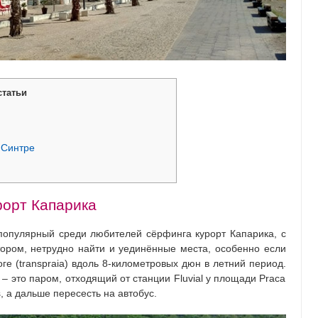
статьи
 Синтре
рорт Капарика
популярный среди любителей сёрфинга курорт Капарика, с
ором, нетрудно найти и уединённые места, особенно если
е (transpraia) вдоль 8-километровых дюн в летний период.
– это паром, отходящий от станции Fluvial у площади Praca
s, а дальше пересесть на автобус.