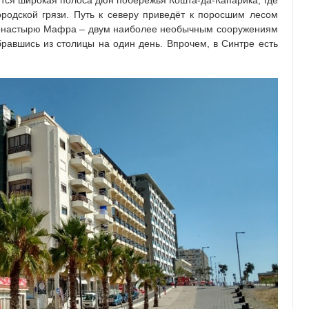
ется широкая полоса дюн побережья Кошта-да-Капарика, где
родской грязи. Путь к северу приведёт к поросшим лесом
монастырю Мафра – двум наиболее необычным сооружениям
бравшись из столицы на один день. Впрочем, в Синтре есть