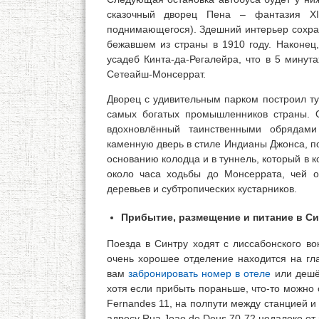
сказочный дворец Пена – фантазия X
поднимающегося). Здешний интерьер сохран
бежавшем из страны в 1910 году. Наконец
усадеб Кинта-да-Регалейра, что в 5 минут
Сетеайш-Монсеррат.
Дворец с удивительным парком построил ту
самых богатых промышленников страны. 
вдохновлённый таинственными обрядам
каменную дверь в стиле Индианы Джонса, п
основанию колодца и в туннель, который в к
около часа ходьбы до Монсеррата, чей о
деревьев и субтропических кустарников.
Прибытие, размещение и питание в Си
Поезда в Синтру ходят с лиссабонского во
очень хорошее отделение находится на гла
вам
забронировать номер в отеле
или дешёв
хотя если прибыть пораньше, что-то можно 
Fernandes 11, на полпути между станцией и
адресу Rua Joao de Deus 70-72 недалеко от 