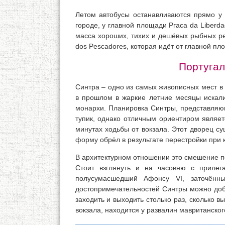
Летом автобусы останавливаются прямо у 
городе, у главной площади Ргаcа da Liberda
масса хороших, тихих и дешёвых рыбных ре
dos Pescadores, которая идёт от главной п
Португал
Синтра – одно из самых живописных мест 
в прошлом в жаркие летние месяцы искали
монархи. Планировка Синтры, представляющ
тупик, однако отличным ориентиром являе
минутах ходьбы от вокзала. Этот дворец с
форму обрёл в результате перестройки при к
В архитектурном отношении это смешение п
Стоит взглянуть и на часовню с приле
полусумасшедший Афонсу VI, заточён
достопримечательностей Синтры можно добр
заходить и выходить столько раз, сколько в
вокзала, находится у развалин мавританског