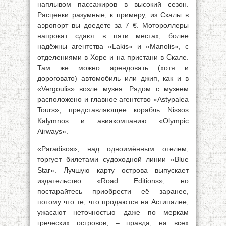
наплывом пассажиров в высокий сезон.
Расценки разумные, к примеру, из Скалы в
аэропорт вы доедете за 7 €. Мотороллеры
напрокат сдают в пяти местах, более
надёжны агентства «Lakis» и «Manolis», с
отделениями в Хоре и на пристани в Скале.
Там же можно арендовать (хотя и
дороговато) автомобиль или джип, как и в
«Vergoulis» возле музея. Рядом с музеем
расположено и главное агентство «Astypalea
Tours», представляющее корабль Nissos
Kalymnos и авиакомпанию «Olympic
Airways».
«Paradisos», над одноимённым отелем,
торгует билетами судоходной линии «Blue
Star». Лучшую карту острова выпускает
издательство «Road Editions», но
постарайтесь приобрести её заранее,
потому что те, что продаются на Астипалее,
ужасают неточностью даже по меркам
греческих островов, – правда, на всех