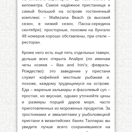
километра. Самое надёжное пристанище и
самый большой на острове гостиничный
комплекс – Maltezana Beach (в высокий
сезон, в низкий сезон; Пасха-середина
сентября): просторные, похожие на бунгало
48 номеров хорошо обставлены, при отеле –
ресторан.
Кроме него есть ещё пять отдельных таверн,
дольше всех открыта Analipsi (по именам
четы хозяев – Ilias and Irini’s; февраль-
Рождество): это заведение у пристани
служит кофейней местным рыбакам и,
похоже, каждому трудящемуся на острове.
Еда – жареные кальмары и фасолевый суп –
простая, но вкусная, однако уточняйте цены
и размеры порций даров моря, часто
приготовленных из мороженых продуктов. За
тростниками и эвкалиптами у рыболовецкой
пристани в византийских банях Талларас вы
увидите лучше всего сохранившиеся на