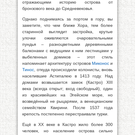
отражающими историю острова от
бронзового века до Средневековья.
Однако поднимаясь за портом в гору, вы
заметите, что чем ближе Хора, тем более
старинной выглядит застройка, крутые
улочки оживляются очаровательными
пундья – разноцветными деревянными
балконами с ведущими к ним лестницами у
выбеленных домиков – этот стиль
напоминает архитектуру островов
Миконос
и
Тинос
, откуда происходили колонисты, вновь
населившие Астипалею в 1413 году. Над
домами возвышается замок (Кастро) XIII
века (всегда открыт; вход свободный), один
из красивейших на Эгейском море, но
возведённый не рыцарями, а венецианским
семейством Квирини. После 1537 года
крепость постепенно перестраивали турки.
Ещё в XX веке в Кастро жило более 300
человек, но население острова сильно