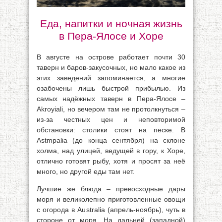
Еда, напитки и ночная жизнь
в Пера-Ялосе и Хоре
В августе на острове работает почти 30
таверн и баров-закусочных, но мало какое из
этих заведений запоминается, а многие
озабочены лишь быстрой прибылью. Из
самых надёжных таверн в Пера-Ялосе –
Akroyiali, но вечером там не протолкнуться –
из-за честных цен и неповторимой
обстановки: столики стоят на песке. В
Astmpalia (до конца сентября) на склоне
холма, над улицей, ведущей в гору, к Хоре,
отлично готовят рыбу, хотя и просят за неё
много, но другой еды там нет.
Лучшие же блюда – превосходные дары
моря и великолепно приготовленные овощи
с огорода в Australia (апрель-ноябрь), чуть в
стороне от моря. На дальней (западной)