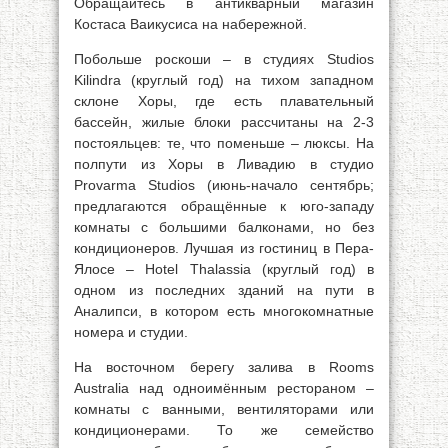
Обращайтесь в антикварный магазин
Костаса Ваикусиса на набережной.
Побольше роскоши – в студиях Studios
Kilindra (круглый год) на тихом западном
склоне Хоры, где есть плавательный
бассейн, жилые блоки рассчитаны на 2-3
постояльцев: те, что поменьше – люксы. На
полпути из Хоры в Ливадию в студио
Provarma Studios (июнь-начало сентябрь;
предлагаются обращённые к юго-западу
комнаты с большими балконами, но без
кондиционеров. Лучшая из гостиниц в Пеpa-
Ялосе – Hotel Thalassia (круглый год) в
одном из последних зданий на пути в
Аналипси, в котором есть многокомнатные
номера и студии.
На восточном берегу залива в Rooms
Australia над одноимённым рестораном –
комнаты с ванными, вентиляторами или
кондиционерами. То же семейство