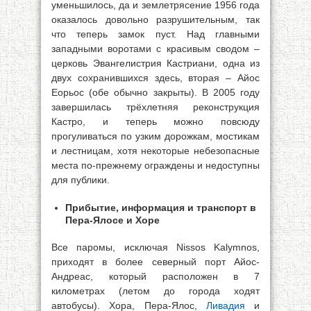
уменьшилось, да и землетрясение 1956 года
оказалось довольно разрушительным, так
что теперь замок пуст. Над главными
западными воротами с красивым сводом –
церковь Эвангелистрия Кастриани, одна из
двух сохранившихся здесь, вторая – Айос
Еорьос (обе обычно закрыты). В 2005 году
завершилась трёхлетняя реконструкция
Кастро, и теперь можно повсюду
прогуливаться по узким дорожкам, мостикам
и лестницам, хотя некоторые небезопасные
места по-прежнему ограждены и недоступны
для публики.
Прибытие, информация и транспорт в
Пера-Ялосе и Хоре
Все паромы, исключая Nissos Kalymnos,
приходят в более северный порт Айос-
Андреас, который расположен в 7
километрах (летом до города ходят
автобусы). Хора, Пера-Ялос,
Ливадия
и