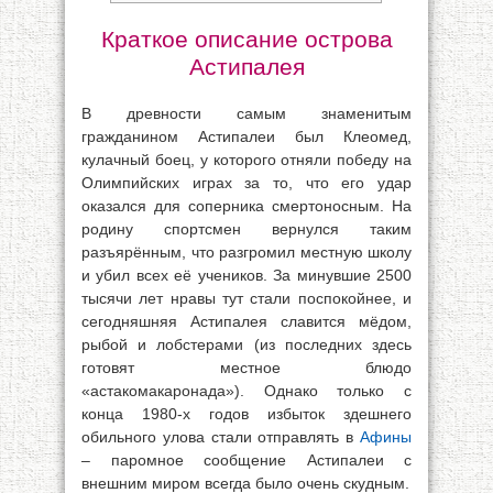
Краткое описание острова
Астипалея
В древности самым знаменитым
гражданином Астипалеи был Клеомед,
кулачный боец, у которого отняли победу на
Олимпийских играх за то, что его удар
оказался для соперника смертоносным. На
родину спортсмен вернулся таким
разъярённым, что разгромил местную школу
и убил всех её учеников. За минувшие 2500
тысячи лет нравы тут стали поспокойнее, и
сегодняшняя Астипалея славится мёдом,
рыбой и лобстерами (из последних здесь
готовят местное блюдо
«астакомакаронада»). Однако только с
конца 1980-х годов избыток здешнего
обильного улова стали отправлять в
Афины
– паромное сообщение Астипалеи с
внешним миром всегда было очень скудным.