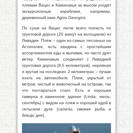
пляжам Вацес и Каминакья за мысом уходят
экскурсионные кораблики, например,
деревянный каик Agios Georgios.
По суше на Вацес легче всего попасть по
грунтовой дороге (20 минут на мотоцикле) из
Ливадии. Пляж – один из самых песчаных на
Астипалее, есть кандина с простейшим
ассортиментом еды и выпивки, но часто дует
ветер. Каминакью соединяет с Ливадией
грунтовая дорога (8,5 километров), неровная
и крутая на последних 2 километрах – лучше
ехать на автомобиле. Пляж, укрытый от
ветров, чистый и живописный на острове, так
что постараться стоит. Есть и хорошая
таверна в каменном здании (Linda; июль-
сентябрь) с видом на пляж и хорошей едой в
сельском духе (салаты, свежая рыба и
блюдо дня).