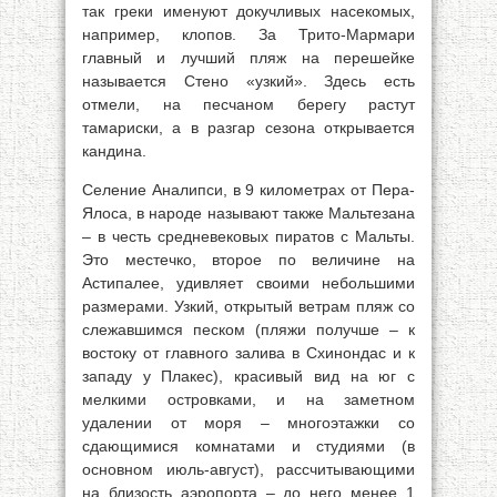
так греки именуют докучливых насекомых,
например, клопов. За Трито-Мармари
главный и лучший пляж на перешейке
называется Стено «узкий». Здесь есть
отмели, на песчаном берегу растут
тамариски, а в разгар сезона открывается
кандина.
Селение Аналипси, в 9 километрах от Пера-
Ялоса, в народе называют также Мальтезана
– в честь средневековых пиратов с Мальты.
Это местечко, второе по величине на
Астипалее, удивляет своими небольшими
размерами. Узкий, открытый ветрам пляж со
слежавшимся песком (пляжи получше – к
востоку от главного залива в Схинондас и к
западу у Плакес), красивый вид на юг с
мелкими островками, и на заметном
удалении от моря – многоэтажки со
сдающимися комнатами и студиями (в
основном июль-август), рассчитывающими
на близость аэропорта – до него менее 1