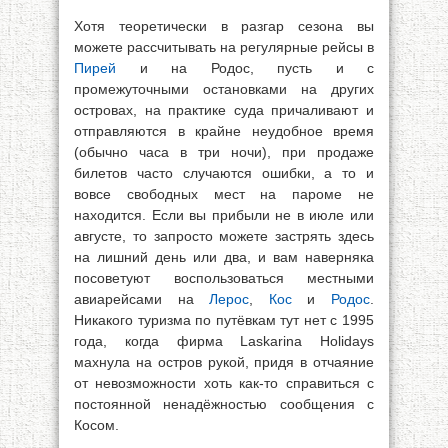
Хотя теоретически в разгар сезона вы
можете рассчитывать на регулярные рейсы в
Пирей
и на Родос, пусть и с
промежуточными остановками на других
островах, на практике суда причаливают и
отправляются в крайне неудобное время
(обычно часа в три ночи), при продаже
билетов часто случаются ошибки, а то и
вовсе свободных мест на пароме не
находится. Если вы прибыли не в июле или
августе, то запросто можете застрять здесь
на лишний день или два, и вам наверняка
посоветуют воспользоваться местными
авиарейсами на
Лерос
,
Кос
и
Родос
.
Никакого туризма по путёвкам тут нет с 1995
года, когда фирма Laskarina Holidays
махнула на остров рукой, придя в отчаяние
от невозможности хоть как-то справиться с
постоянной ненадёжностью сообщения с
Косом.