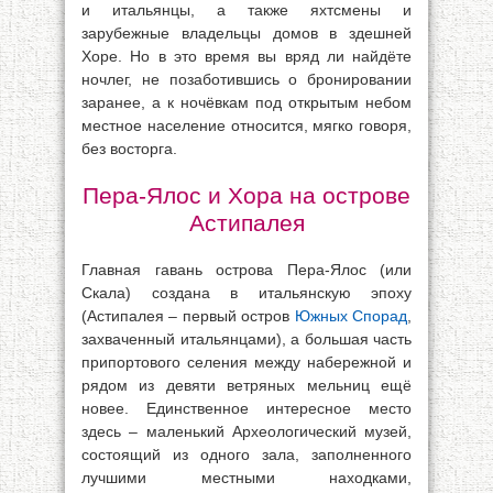
и итальянцы, а также яхтсмены и
зарубежные владельцы домов в здешней
Хоре. Но в это время вы вряд ли найдёте
ночлег, не позаботившись о бронировании
заранее, а к ночёвкам под открытым небом
местное население относится, мягко говоря,
без восторга.
Пера-Ялос и Хора на острове
Астипалея
Главная гавань острова Пера-Ялос (или
Скала) создана в итальянскую эпоху
(Астипалея – первый остров
Южных Спорад
,
захваченный итальянцами), а большая часть
припортового селения между набережной и
рядом из девяти ветряных мельниц ещё
новее. Единственное интересное место
здесь – маленький Археологический музей,
состоящий из одного зала, заполненного
лучшими местными находками,