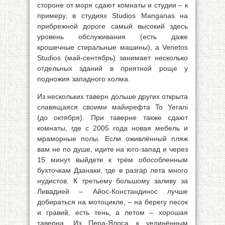
стороне от моря сдают комнаты и студии – к
примеру, в студиях Studios Manganas на
прибрежной дороге самый высокий здесь
уровень обслуживания (есть даже
крошечные стиральные машины), а Venetos
Studios (май-сентябрь) занимает несколько
отдельных зданий в приятной роще у
подножия западного холма.
Из нескольких таверн дольше других открыта
славящаяся своими майирефта To Yerani
(до октября). При таверне также сдают
комнаты, где с 2005 года новая мебель и
мраморные полы. Если оживлённый пляж
вам не по душе, идите на юго-запад и через
15 минут выйдете к трём обособленным
бухточкам Дзанаки, где в разгар лета много
нудистов. К третьему большому заливу за
Ливадией – Айос-Констандинос лучше
добираться на мотоцикле, – на берегу песок
и гравий, есть тень, а летом – хорошая
таверна. Из Пера-Ялоса к уединённым