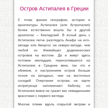
Остров Астипалея в Греции
С точки зрения географии, истории и
архитектуры Астипалея (или Астропалия)
более естественно вошла бы в другой
архипелаг – Кикладский. В ясный день с
Астипалеи легче разглядеть Анафи на юго-
западе или Аморгос на северо-западе, чем
любой из ближайших додеканесских
островов на востоке. Да и живут здесь
потомки кикладцев, переселившихся на
Астипалею в Средние века, так что и
обликом, и настроением остров больше
похож на западных, чем на восточных
соседей. Очертания острова на карте
интригующе напоминают бабочку, но
Астипалея вовсе не сразит вас невиданными
красотами с первого взгляда.
Многие пляжи вдоль открытой ветрам и