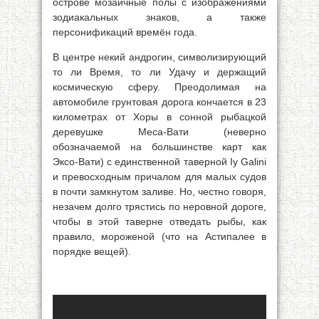
острове мозаичные полы с изображениями
зодиакальных знаков, а также
персонификаций времён года.
В центре некий андрогин, символизирующий
то ли Время, то ли Удачу и держащий
космическую сферу. Преодолимая на
автомобиле грунтовая дорога кончается в 23
километрах от Хоры в сонной рыбацкой
деревушке Меса-Вати (неверно
обозначаемой на большинстве карт как
Эксо-Вати) с единственной таверной Iy Galini
и превосходным причалом для малых судов
в почти замкнутом заливе. Но, честно говоря,
незачем долго трястись по неровной дороге,
чтобы в этой таверне отведать рыбы, как
правило, мороженой (что на Астипалее в
порядке вещей).