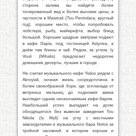
стороне залива вы найдёте более
полированный вид и более высокие цены, в
частности в Maistrali (Tou Penindara; круглый
год), хорошее место, чтобы попробовать
лобстера, рыбу, майирефта, выбор блюд
большой. Хорошие щедрые завтраки подают
в кафе Dapia, под, гостиницей Astynea, а
днём там блины и чай. Рядом, за углом, Iy
Vouli (Mihalis) предлагает недорогие
домашние десерты, лучшие в городе.
Не считая музыкального кафе Yialos рядом с
Akroyiali, ночная жизнь сосредоточена в
более своеобразной Хоре, где эспланада от
ветряных мельниц до подножия замка
выглядит одним нескончаемым кафе-баром.
Наибольший успех выпадает на долю
обходящегося без вывески заведения Tou
Nikola (Iy Myli) на углу с местными
завсегдатаями и музыкального бара Notos за
тройной часовней, в котором хороши и