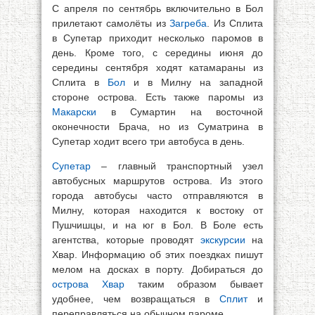
С апреля по сентябрь включительно в Бол
прилетают самолёты из
Загреба
. Из Сплита
в Супетар приходит несколько паромов в
день. Кроме того, с середины июня до
середины сентября ходят катамараны из
Сплита в
Бол
и в Милну на западной
стороне острова. Есть также паромы из
Макарски
в Сумартин на восточной
оконечности Брача, но из Суматрина в
Супетар ходит всего три автобуса в день.
Супетар
– главный транспортный узел
автобусных маршрутов острова. Из этого
города автобусы часто отправляются в
Милну, которая находится к востоку от
Пушчишцы, и на юг в Бол. В Боле есть
агентства, которые проводят
экскурсии
на
Хвар. Информацию об этих поездках пишут
мелом на досках в порту. Добираться до
острова Хвар
таким образом бывает
удобнее, чем возвращаться в
Сплит
и
переправляться на обычном пароме.