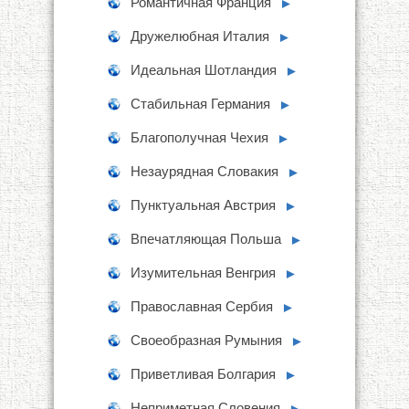
Романтичная Франция
►
Дружелюбная Италия
►
Идеальная Шотландия
►
Стабильная Германия
►
Благополучная Чехия
►
Незаурядная Словакия
►
Пунктуальная Австрия
►
Впечатляющая Польша
►
Изумительная Венгрия
►
Православная Сербия
►
Своеобразная Румыния
►
Приветливая Болгария
►
Неприметная Словения
►