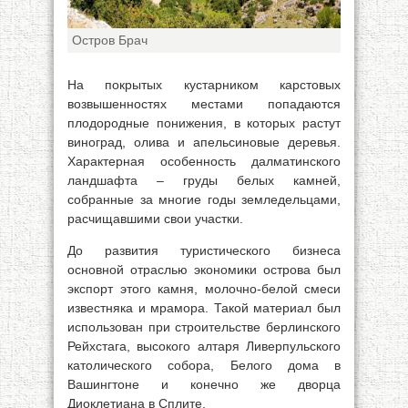
Остров Брач
На покрытых кустарником карстовых
возвышенностях местами попадаются
плодородные понижения, в которых растут
виноград, олива и апельсиновые деревья.
Характерная особенность далматинского
ландшафта – груды белых камней,
собранные за многие годы земледельцами,
расчищавшими свои участки.
До развития туристического бизнеса
основной отраслью экономики острова был
экспорт этого камня, молочно-белой смеси
известняка и мрамора. Такой материал был
использован при строительстве берлинского
Рейхстага, высокого алтаря Ливерпульского
католического собора, Белого дома в
Вашингтоне и конечно же дворца
Диоклетиана в Сплите.