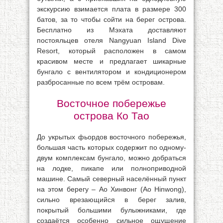
экскурсию взимается плата в размере 300
батов, за то чтобы сойти на берег острова.
Бесплатно из Мэхата доставляют
постояльцев отеля Nangyuan Island Dive
Resort, который расположен в самом
красивом месте и предлагает шикарные
бунгало с вентилятором и кондиционером
разбросанные по всем трём островам.
Восточное побережье
острова Ко Тао
До укрытых фьордов восточного побережья,
большая часть которых содержит по одному-
двум комплексам бунгало, можно добраться
на лодке, пикапе или полноприводной
машине. Самый северный населённый пункт
на этом берегу – Ао Хинвонг (Ао Hinwong),
сильно врезающийся в берег залив,
покрытый большими булыжниками, где
создаётся особенно сильное ощущение