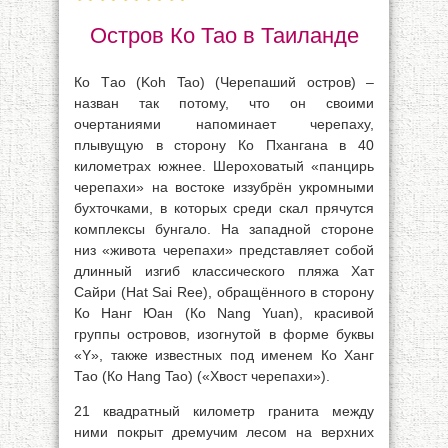
Остров Ко Тао в Таиланде
Ко Tао (Koh Tao) (Черепаший остров) –
назван так потому, что он своими
очертаниями напоминает черепаху,
плывущую в сторону Ко Пхангана в 40
километрах южнее. Шероховатый «панцирь
черепахи» на востоке иззубрён укромными
бухточками, в которых среди скал прячутся
комплексы бунгало. На западной стороне
низ «живота черепахи» представляет собой
длинный изгиб классического пляжа Хат
Сайри (Hat Sai Ree), обращённого в сторону
Ко Нанг Юан (Ко Nang Yuan), красивой
группы островов, изогнутой в форме буквы
«Y», также известных под именем Ко Ханг
Тао (Ко Hang Tao) («Хвост черепахи»).
21 квадратный километр гранита между
ними покрыт дремучим лесом на верхних