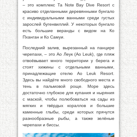
– это комплекс Та Note Bay Dive Resort с
красиво отделанными деревянными бунгало
с индивидуальными ванными среди густых
зарослей бугенвиллий. У некоторых бунгало
есть большие веранды с видом на Ко
Пханган и Ко Самуи.
Последний залив, вырезанный на панцире
черепахи, – это Ао Леук (Ао Leuk), где пляж
отвоёвывает много территории у берега и
стоят хижины с отдельными ванными,
принадлежащие отелю Ао Leuk Resort.
Здесь вы найдёте много свободного места и
тень в пальмовой роще. Море здесь
достаточно глубокое для купания и ныряния
с маской, чтобы полюбоваться на сады из
мягких и твёрдых кораллов и большие
каменные глыбы, среди которых прячутся
разнообразные рыбы, а также зелёные
черепахи и биссы.