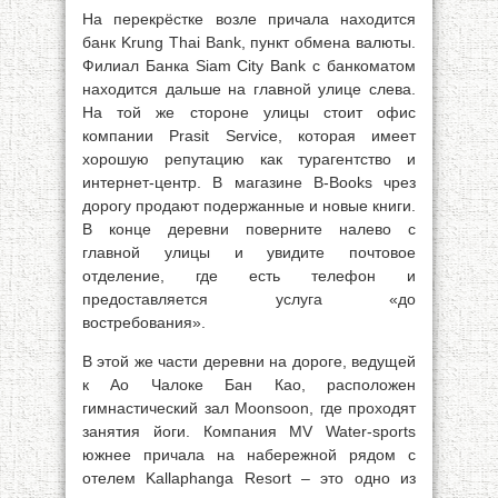
На перекрёстке возле причала находится
банк Krung Thai Bank, пункт обмена валюты.
Филиал Банка Siam City Bank с банкоматом
находится дальше на главной улице слева.
На той же стороне улицы стоит офис
компании Prasit Service, которая имеет
хорошую репутацию как турагентство и
интернет-центр. В магазине В-Books чрез
дорогу продают подержанные и новые книги.
В конце деревни поверните налево с
главной улицы и увидите почтовое
отделение, где есть телефон и
предоставляется услуга «до
востребования».
В этой же части деревни на дороге, ведущей
к Ао Чалоке Бан Као, расположен
гимнастический зал Moonsoon, где проходят
занятия йоги. Компания MV Water-sports
южнее причала на набережной рядом с
отелем Kallaphanga Resort – это одно из