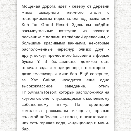
Мощёная дорога идёт к северу от деревни
мимо шикарного пляжного отеля с
гостеприимным персоналом под названием
Koh Tao Grand Resort. Здесь вы найдёте
восьмиугольные коттеджи из розового
песчаника с полами из твёрдой древесины, с
большими красивыми ванными, некоторые
расположенные чересчур близко друг к
другу, вокруг прелестного бассейна в форме
буквы Y. В большинстве домиков есть
горячая вода и кондиционер, в некоторых –
даже телевизор и мини-бар. Ещё севернее,
за Хат Сайри, находится ещё одно
высококлассное заведение, отель
Thipwimam Resort, который расположился на
крутом склоне, спускающемся к маленькому
собственному пляжу. По территории
комплекса рассыпаны изящные, крытые
соломой побеленные виллы, в некоторых из
них есть горячая вода, кондиционер и мини-
бар.