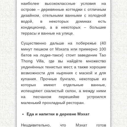
наиболее высококлассные условия на
острове – деревянные коттеджи с отличным
дизайном, отельными ванными с холодной
водой, в некоторых домиках есть
кондиционер, а в некоторых – большие
террасы и ванные на улице.
Существенно дальше на побережье (40
минут пешком от Мэхата или примерно 100
батов на лодке-такси) стоит заведение Тао
Thong Villa, где вы найдёте множество
уединённых тенистых мест, а также хорошие
возможности для ныряния с маской и для
купания. Прочные бунгало, некоторые из
которых имеют отдельные ванные,
испещряют скалистый склон, а между ними
на песчаном перешейке устроился
маленький прохладный ресторан.
Еда и напитки в деревне Мэхат
Неудивительно, что Мэхат готов