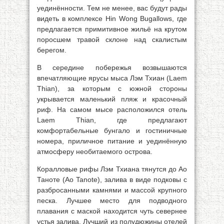
уединённости. Тем не менее, вас будут рады
видеть в комплексе Hin Wong Bugallows, где
предлагается примитивное жильё на крутом
поросшем травой склоне над скалистым
берегом.
В середине побережья возвышаются
впечатляющие ярусы мыса Лэм Тхиан (Laem
Thian), за которым с южной стороны
укрывается маленький пляж и красочный
риф. На самом мысе расположился отель
Laem Thian, где предлагают
комфортабельные бунгало и гостиничные
номера, приличное питание и уединённую
атмосферу необитаемого острова.
Коралловые рифы Лэм Тхиана тянутся до Ао
Таноте (Ао Tanote), залива в виде подковы с
разбросанными камнями и массой крупного
песка. Лучшее место для подводного
плавания с маской находится чуть севернее
устья залива. Лучший из полудюжины отелей