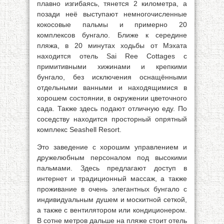
плавно изгибаясь, тянется 2 километра, а
позади неё выступают немногочисленные
кокосовые пальмы и примерно 20
комплексов бунгало. Ближе к середине
пляжа, в 20 минутах ходьбы от Мэхата
находится отель Sai Ree Cottages с
примитивными хижинами и крепкими
бунгало, без исключения оснащёнными
отдельными ванными и находящимися в
хорошем состоянии, в окружении цветочного
сада. Также здесь подают отличную еду. По
соседству находится просторный опрятный
комплекс Seashell Resort.
Это заведение с хорошим управлением и
дружелюбным персоналом под высокими
пальмами. Здесь предлагают доступ в
интернет и традиционный массаж, а также
проживание в очень элегантных бунгало с
индивидуальным душем и москитной сеткой,
а также с вентилятором или кондиционером.
В сотне метров дальше на пляже стоит отель