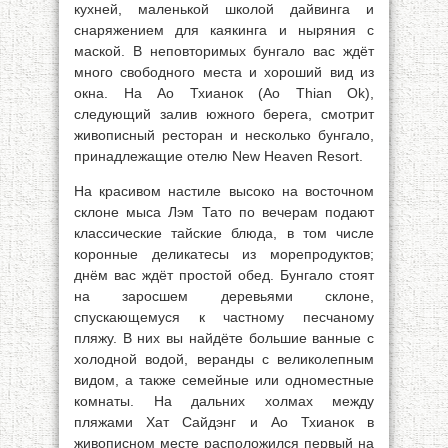
кухней, маленькой школой дайвинга и
снаряжением для каякинга и ныряния с
маской. В неповторимых бунгало вас ждёт
много свободного места и хороший вид из
окна. На Ао Тхианок (Ао Thian Ok),
следующий залив южного берега, смотрит
живописный ресторан и несколько бунгало,
принадлежащие отелю New Heaven Resort.
На красивом настиле высоко на восточном
склоне мыса Лэм Тато по вечерам подают
классические тайские блюда, в том числе
коронные деликатесы из морепродуктов;
днём вас ждёт простой обед. Бунгало стоят
на заросшем деревьями склоне,
спускающемуся к частному песчаному
пляжу. В них вы найдёте большие ванные с
холодной водой, веранды с великолепным
видом, а также семейные или одноместные
комнаты. На дальних холмах между
пляжами Хат Сайдэнг и Ао Тхианок в
живописном месте расположился первый на