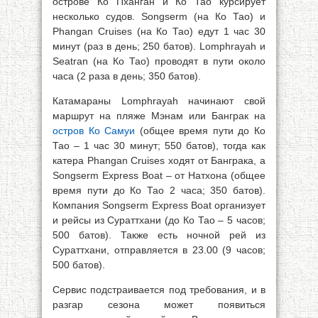
острове Ко Пханган и Ко Тао курсирует
несколько судов. Songserm (на Ко Тао) и
Phangan Cruises (на Ко Тао) едут 1 час 30
минут (раз в день; 250 батов). Lomphrayah и
Seatran (на Ко Тао) проводят в пути около
часа (2 раза в день; 350 батов).
Катамараны Lomphrayah начинают свой
маршрут на пляже Мэнам или Банграк на
остров Ко Самуи
(общее время пути до Ко
Тао – 1 час 30 минут; 550 батов), тогда как
катера Phangan Cruises ходят от Банграка, a
Songserm Express Boat – от Натхона (общее
время пути до Ко Тао 2 часа; 350 батов).
Компания Songserm Express Boat организует
и рейсы из Сураттхани (до Ко Тао – 5 часов;
500 батов). Также есть ночной рей из
Сураттхани, отправляется в 23.00 (9 часов;
500 батов).
Сервис подстраивается под требования, и в
разгар сезона может появиться