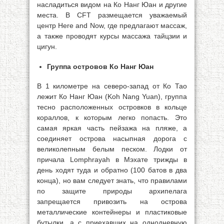
насладиться видом на Ко Нанг Юан и другие
места. В CFT размещается уважаемый
центр Here and Now, где предлагают массаж,
а также проводят курсы массажа тайцзии и
цигун.
Группа островов Ко Нанг Юан
В 1 километре на северо-запад от Ко Тао
лежит Ко Нанг Юан (Koh Nang Yuan), группа
тесно расположенных островков в кольце
кораллов, к которым легко попасть. Это
самая яркая часть пейзажа на пляже, а
соединяет острова насыпная дорога с
великолепным белым песком. Лодки от
причала Lomphrayah в Мэхате трижды в
день ходят туда и обратно (100 батов в два
конца), но вам следует знать, что правилами
по защите природы архипелага
запрещается привозить на острова
металлические контейнеры и пластиковые
бутылки, а с приехавших на однодневную