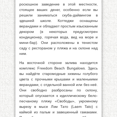
роскошное заведение в этой местности,
стоящее ваших денег, особенно если вы
решили заниматься скуба-дайвингом в
здешней школе. Коттеджи оснащены
верандами и обладают простым изысканным
декором (в некоторых предусмотрен
кондиционер, горячая вода, вид на море и
мини-бар). Они расположены в тенистом
саду с рестораном у пляжа и на склоне над
ним.
На восточной стороне залива находится
комплекс Freedom Beach Bungalows. Здесь
вы найдёте старомодные хижины голубого
цвета с прочными крышами и маленькими
верандами, с отдельной ванной или без неё.
Они свободно разбросаны по склону,
который опускается к идиллическому бело-
песчаному пляжу «Свободы», укромному
вырезу в мысе Лэм Тато (Laem Tato) с
каймой из пальм и завешенный гамаками.