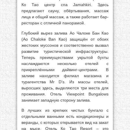
Ко Тао центр спа Jamahkiri. Здесь
предлагают сауну, обёртывания, массаж
лица и общий массаж, а также работает бар-
ресторан с отличной панорамой.
Глубокий вырез залива Ао Чалоке Бан Као
(Ао Chaloke Ban Као) защищён от обоих
жестоких муссонов и соответственно вызвал
развитие туристической инфраструктуры.
Теперь преимуществами укрытой бухты
наслаждаются несколько отелей с
прикреплёнными дайвинг-центрами. В
заливе находится филиал магазина и
турагентства Mr D’s. Из массы отелей,
выросших здесь, выделяются три места для
проживания. Отель Viewpoint Bungalows
занимает западную сторону залива.
В лучших из крепких чистых бунгало с
отдельными ванными есть кондиционеры и
веранды, с которых открывается вид на закат
на мысе. Отель Ко Тао Resort – это