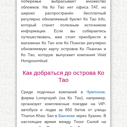
побережье выбрасывает множество
обломков. На Ко Тао нет офиса TAT, но
широко распространён бесплатный
регулярно обновляемый буклет Ко Тао Info,
который станет полезным источником
информации. Если вы собираетесь
путешествовать, вам стоит приобрести в
магазинах Ко Тао или Ко Пханган регулярно
обновляемую карту островов Ко Пханган и
Ко Тао, которую выпускает компания Visid
Ноngosombud.
Как добраться до острова Ко
Тао
Среди лодочных компаний в
Чумпхоне
,
фирма Lomprayah (на Ко Тао), например,
организует комплексные поездки на VIP-
автобусе и лодке за 850 батов от улицы
Thanon Khao San в
Бангкоке
через Хуахин. В
настоящее время между Тхонг Салой на