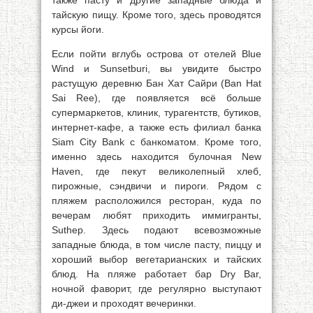
также пасту и другие западные блюда и
тайскую пищу. Кроме того, здесь проводятся
курсы йоги.
Если пойти вглубь острова от отелей Blue
Wind и Sunsetburi, вы увидите быстро
растущую деревню Бан Хат Сайри (Ban Hat
Sai Ree), где появляется всё больше
супермаркетов, клиник, турагентств, бутиков,
интернет-кафе, а также есть филиал банка
Siam City Bank с банкоматом. Кроме того,
именно здесь находится булочная New
Haven, где пекут великолепный хлеб,
пирожные, сэндвичи и пироги. Рядом с
пляжем расположился ресторан, куда по
вечерам любят приходить иммигранты,
Suthep. Здесь подают всевозможные
западные блюда, в том числе пасту, пиццу и
хороший выбор вегетарианских и тайских
блюд. На пляже работает бар Dry Bar,
ночной фаворит, где регулярно выступают
ди-джеи и проходят вечеринки.