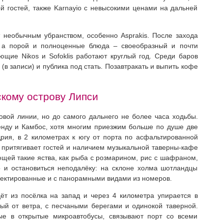
й гостей, также Karnayio с невысокими ценами на дальней
необычным убранством, особенно Asprakis. После захода
, а порой и полноценные блюда – своеобразный и почти
щие Nikos и Sofoklis работают круглый год. Среди баров
в записи) и публика под стать. Позавтракать и выпить кофе
скому острову Липси
вой линии, но до самого дальнего не более часа ходьбы.
енду и Камбос, хотя многим приезжим больше по душе две
рия, в 2 километрах к югу от порта по асфальтированной
ж притягивает гостей и наличием музыкальной таверны-кафе
гающей такие яства, как рыба с розмарином, рис с шафраном,
 и остановиться неподалёку: на склоне холма шотландцы
роектированные и с панорамными видами из номеров.
т из посёлка на запад и через 4 километра упирается в
тый от ветра, с песчаными берегами и одинокой таверной.
ые в открытые микроавтобусы, связывают порт со всеми