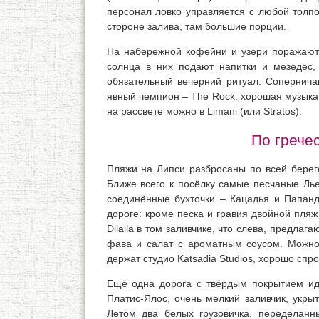
персонал ловко управляется с любой толпо
стороне залива, там большие порции.
На набережной кофейни и узери поражают 
солнца в них подают напитки и мезедес
обязательный вечерний ритуал. Соперничаю
явный чемпион – The Rock: хорошая музыка (
на рассвете можно в Limani (или Stratos).
По грече
Пляжи на Липси разбросаны по всей берего
Ближе всего к посёлку самые песчаные Ль
соединённые бухточки – Кацадья и Папанд
дороге: кроме песка и гравия двойной пля
Dilaila в том заливчике, что слева, предла
фава и салат с ароматным соусом. Можно
держат студио Katsadia Studios, хорошо сп
Ещё одна дорога с твёрдым покрытием идё
Платис-Ялос, очень мелкий заливчик, укры
Летом два белых грузовичка, переделанн