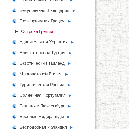
Безупречная Швейцария
►
Гостеприимная Греция
►
Острова Греции
Удивительная Хорватия
►
Блистательная Турция
►
Экзотический Таиланд
►
Многовековой Египет
►
Туристическая Россия
►
Солнечная Португалия
►
Бельгия и Люксембург
►
Весёлые Нидерланды
►
Бесподобная Ирландия
►