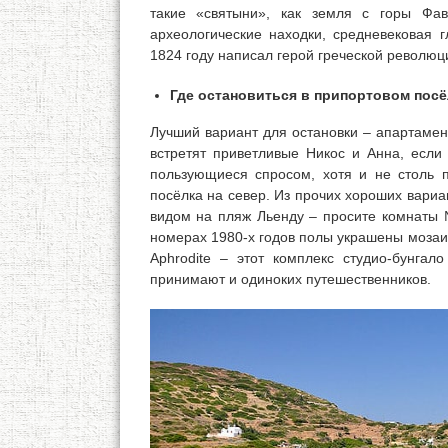
такие «святыни», как земля с горы Фа
археологические находки, средневековая 
1824 году написал герой греческой револю
Где остановиться в припортовом посё
Лучший вариант для остановки – апартамен
встретят приветливые Никос и Анна, если 
пользующиеся спросом, хотя и не столь п
посёлка на север. Из прочих хороших вари
видом на пляж Льенду – просите комнаты №
номерах 1980-х годов полы украшены мозаи
Aphrodite – этот комплекс студио-бунгал
принимают и одиноких путешественников.