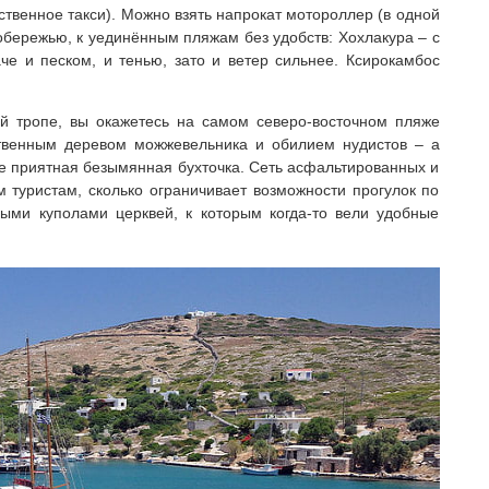
твенное такси). Можно взять напрокат мотороллер (в одной
побережью, к уединённым пляжам без удобств: Хохлакура – с
че и песком, и тенью, зато и ветер сильнее. Ксирокамбос
й тропе, вы окажетесь на самом северо-восточном пляже
твенным деревом можжевельника и обилием нудистов – а
ее приятная безымянная бухточка. Сеть асфальтированных и
м туристам, сколько ограничивает возможности прогулок по
ыми куполами церквей, к которым когда-то вели удобные