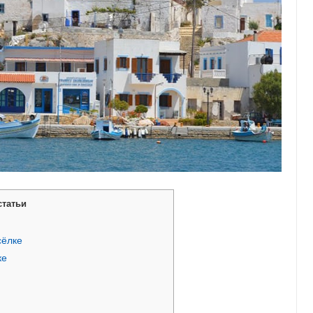
статьи
сёлке
ке