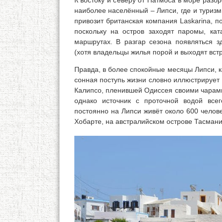
К востоку и северу от Патмоса в море разб
наиболее населённый – Липси, где и туриз
привозит британская компания Laskarina, 
поскольку на остров заходят паромы, ка
маршрутах. В разгар сезона появляться зд
(хотя владельцы жилья порой и выходят вст
Правда, в более спокойные месяцы Липси, ка
сонная поступь жизни словно иллюстрирует
Калипсо, пленившей Одиссея своими чарам
однако источник с проточной водой все
постоянно на Липси живёт около 600 челове
Хобарте, на австралийском острове Тасмани