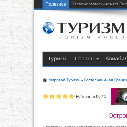
Полезное
30 самых загадочных мест Еги
Туризм
Страны
Авиаби
Мировой Туризм
»
Гостеприимная Греци
Рейтинг: 5,00 / 1
Остро