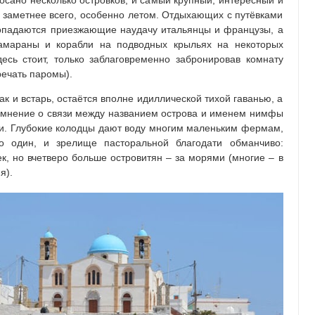
росано несколько островков, и самый крупный, интересный и
м заметнее всего, особенно летом. Отдыхающих с путёвками
попадаются приезжающие наудачу итальянцы и французы, а
тамараны и корабли на подводных крыльях на некоторых
есь стоит, только заблаговременно забронировав комнату
речать паромы).
к и встарь, остаётся вполне идиллической тихой гаванью, а
 мнение о связи между названием острова и именем нимфы
и. Глубокие колодцы дают воду многим маленьким фермам,
го один, и зрелище пасторальной благодати обманчиво:
к, но вчетверо больше островитян – за морями (многие – в
я).