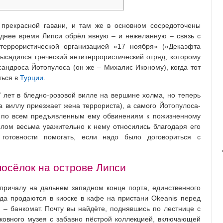
 прекрасной гавани, и там же в основном сосредоточены
еднее время Липси обрёл явную – и нежеланную – связь с
террористической организацией «17 ноября» («Декаэфта
высадился греческий антитеррористический отряд, которому
сандроса Йотопулоса (он же – Михалис Иконому), когда тот
ться в
Турции
.
7 лет в бледно-розовой вилле на вершине холма, но теперь
а виллу приезжает жена террориста), а самого Йотопулоса-
и по всем предъявленным ему обвинениям к пожизненному
елом весьма уважительно к нему относились благодаря его
отовности помогать, если надо было договориться с
осёлок на острове Липси
причалу на дальнем западном конце порта, единственного
да продаются в киоске в кафе на пристани Okeanis перед
– банкомат. Почту вы найдёте, поднявшись по лестнице с
ковного музея с забавно пёстрой коллекцией, включающей