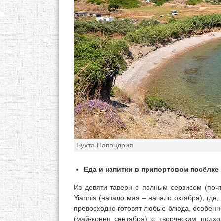
Бухта Папандрия
Еда и напитки в припортовом посёлке
Из девяти таверн с полным сервисом (почт
Yiannis (начало мая – начало октября), где,
превосходно готовят любые блюда, особенн
(май-конец сентября) с творческим подх