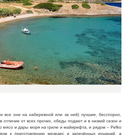
и все они на набережной или за ней) лучшие, бесспорно,
 в отличие от всех прочих, обеды подают и в низкий сезон и
о мясо и дары моря на гриле и майирефта, и рядом – Pefko
одом к приготовлению мезедес и запечённых кушаний, а