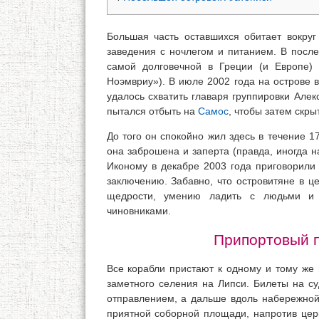
Большая часть оставшихся обитает вокруг
заведения с ночлегом и питанием. В посл
самой долговечной в Греции (и Европе) 
Ноэмвриу»). В июле 2002 года на острове 
удалось схватить главаря группировки Алек
пытался отбыть на
Самос
, чтобы затем скры
До того он спокойно жил здесь в течение 1
она заброшена и заперта (правда, иногда н
Иконому в декабре 2003 года приговорил
заключению. Забавно, что островитяне в ц
щедрости, умению ладить с людьми и г
чиновниками.
Припортовый п
Все корабли пристают к одному и тому же 
заметного селения на Липси. Билеты на су
отправлением, а дальше вдоль набережной 
приятной соборной площади, напротив цер