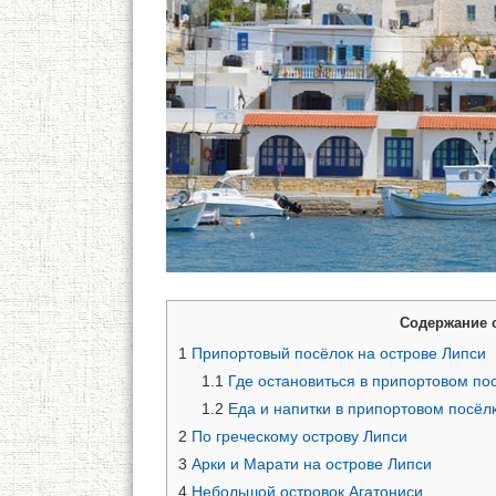
Содержание 
1
Припортовый посёлок на острове Липси
1.1
Где остановиться в припортовом по
1.2
Еда и напитки в припортовом посёл
2
По греческому острову Липси
3
Арки и Марати на острове Липси
4
Небольшой островок Агатониси