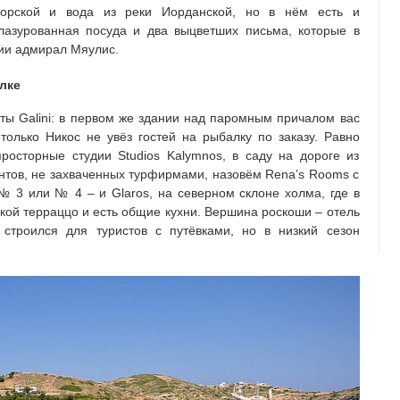
ворской и вода из реки Иорданской, но в нём есть и
глазурованная посуда и два выцветших письма, которые в
ции адмирал Мяулис.
лке
ты Galini: в первом же здании над паромным причалом вас
только Никос не увёз гостей на рыбалку по заказу. Равно
росторные студии Studios Kalymnos, в саду на дороге из
антов, не захваченных турфирмами, назовём Rena’s Rooms с
 3 или № 4 – и Glaros, на северном склоне холма, где в
кой терраццо и есть общие кухни. Вершина роскоши – отель
о строился для туристов с путёвками, но в низкий сезон