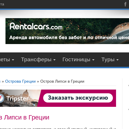
пта
леты
Трансферы
Гостиницы
Туры
я
»
Острова Греции
»
Остров Липси в Греции
в Липси в Греции