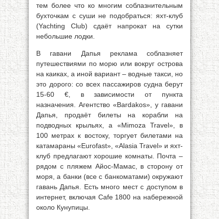
тем более что ко многим соблазнительным
бухточкам с суши не подобраться: яхт-клуб
(Yachting Club) сдаёт напрокат на сутки
небольшие лодки.
В гавани Дапья реклама соблазняет
путешествиями по морю или вокруг острова
на каиках, а иной вариант – водные такси, но
это дорого: со всех пассажиров судна берут
15-60 €, в зависимости от пункта
назначения. Агентство «Bardakos», у гавани
Дапья, продаёт билеты на корабли на
подводных крыльях, a «Mimoza Travel», в
100 метрах к востоку, торгует билетами на
катамараны «Eurofast», «Alasia Travel» и яхт-
клуб предлагают хорошие комнаты. Почта –
рядом с пляжем Айос-Мамас, в сторону от
моря, а банки (все с банкоматами) окружают
гавань Дапья. Есть много мест с доступом в
интернет, включая Cafe 1800 на набережной
около Кунупицы.