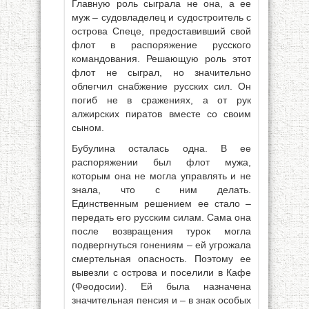
Главную роль сыграла не она, а ее
муж – судовладелец и судостроитель с
острова Спеце, предоставивший свой
флот в распоряжение русского
командования. Решающую роль этот
флот не сыграл, но значительно
облегчил снабжение русских сил. Он
погиб не в сражениях, а от рук
алжирских пиратов вместе со своим
сыном.
Бубулина осталась одна. В ее
распоряжении был флот мужа,
которым она не могла управлять и не
знала, что с ним делать.
Единственным решением ее стало –
передать его русским силам. Сама она
после возвращения турок могла
подвергнуться гонениям – ей угрожала
смертельная опасность. Поэтому ее
вывезли с острова и поселили в Кафе
(Феодосии). Ей была назначена
значительная пенсия и – в знак особых