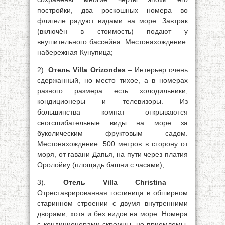
постройки, два роскошных номера во
флигеле радуют видами на море. Завтрак
(включён в стоимость) подают у
внушительного бассейна. Местонахождение:
набережная Кунупица;
2).
Отель Villa Orizondes
– Интерьер очень
сдержанный, но место тихое, а в номерах
разного размера есть холодильники,
кондиционеры и телевизоры. Из
большинства комнат открываются
сногсшибательные виды на море за
буколическим фруктовым садом.
Местонахождение: 500 метров в сторону от
моря, от гавани Дапья, на пути через платия
Оролойиу (площадь башни с часами);
3).
Отель Villa Christina
–
Отреставрированная гостиница в обширном
старинном строении с двумя внутренними
дворами, хотя и без видов на море. Номера
с кондиционерами скромны, но приемлемы.