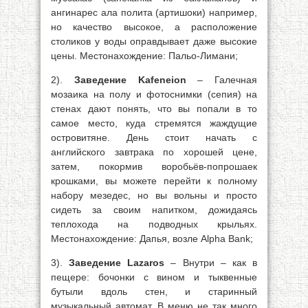
ангинарес ала полита (артишоки) например,
но качество высокое, а расположение
столиков у воды оправдывает даже высокие
цены. Местонахождение: Пальо-Лимани;
2).
Заведение Kafeneion
– Галечная
мозаика на полу и фотоснимки (сепия) на
стенах дают понять, что вы попали в то
самое место, куда стремятся жаждущие
островитяне. День стоит начать с
английского завтрака по хорошей цене,
затем, покормив воробьёв-попрошаек
крошками, вы можете перейти к полному
набору мезедес, но вы вольны и просто
сидеть за своим напитком, дожидаясь
теплохода на подводных крыльях.
Местонахождение: Дапья, возле Alpha Bank;
3).
Заведение Lazaros
– Внутри – как в
пещере: бочонки с вином и тыквенные
бутыли вдоль стен, и старинный
музыкальный автомат. В меню не так много