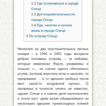
1.2
Где остановиться в городе
Спеце
1.3
Достопримечательности
города Спеце
1.4
Еда, напитки и ночная
жизнь в городе Спеце
2
По острову Спеце
Несмотря на два опустошительных лесных
пожара – в 1990 и 2001 годы выгорела
добрая половина острова, – те пейзажи,
которые живописал Фаулз, узнаваемы и
поныне: «… не считая одного обитаемого
уголка, (остров) воистину если и населён, то
призраками … а от здешних хвойных лесов
веет какой-то колдовской жутью». О
призраках в точности ничего не известно,
однако Спеце и в самом деле малонаселён
и почти пуст: даже возле обширнейшего из
нескольких здешних превосходных пляжей