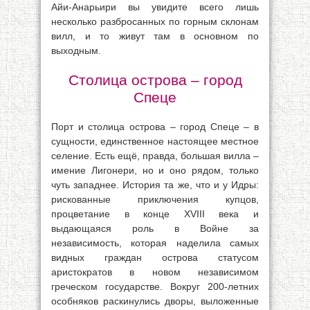
Айи-Анарьири вы увидите всего лишь
несколько разбросанных по горным склонам
вилл, и то живут там в основном по
выходным.
Столица острова – город
Спеце
Порт и столица острова – город Спеце – в
сущности, единственное настоящее местное
селение. Есть ещё, правда, большая вилла –
имение Лигонери, но и оно рядом, только
чуть западнее. История та же, что и у Идры:
рискованные приключения купцов,
процветание в конце XVIII века и
выдающаяся роль в Войне за
независимость, которая наделила самых
видных граждан острова статусом
аристократов в новом независимом
греческом государстве. Вокруг 200-летних
особняков раскинулись дворы, выложенные