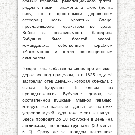
боевых кораблей революционного флота,
рядом с ними – знамёна, а также (не на
виду, но в простеньком деревянном
оссуарии) кости уроженки Спеце,
прославившейся геройством во время
Войны за независимость: Ласкарина
Бубулина была богатой вдовой,
командовала собственным кораблём
«Агамемнон» и стала революционным
адмиралом.
Говорят, она соблазняла своих противников,
держа их под прицелом, а в 1825 году её
застрелил отец девушки, которая сбежала с
сыном Бубулины. В одном из
принадлежавших Бубулине домов, за
обставленной пушками главной гаванью,
которую все называют Дапья, её потомки
устроили музей, куда тоже стоит заглянуть.
Здесь проводят до 10 экскурсий в день (на
английском), но только группами (30 минут;
5 €). Сразу же за городом поклонники