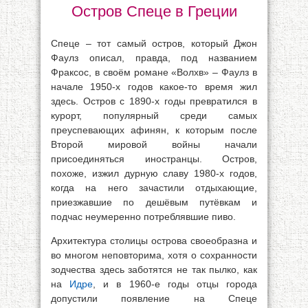
Остров Спеце в Греции
Спеце – тот самый остров, который Джон
Фаулз описал, правда, под названием
Фраксос, в своём романе «Волхв» – Фаулз в
начале 1950-х годов какое-то время жил
здесь. Остров с 1890-х годы превратился в
курорт, популярный среди самых
преуспевающих афинян, к которым после
Второй мировой войны начали
присоединяться иностранцы. Остров,
похоже, изжил дурную славу 1980-х годов,
когда на него зачастили отдыхающие,
приезжавшие по дешёвым путёвкам и
подчас неумеренно потреблявшие пиво.
Архитектура столицы острова своеобразна и
во многом неповторима, хотя о сохранности
зодчества здесь заботятся не так пылко, как
на
Идре
, и в 1960-е годы отцы города
допустили появление на Спеце