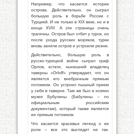
Например, что касается истории
острова. Действительно, он сыграл
большую роль в борьбе России с
Турцией. И не только в XIX веке, но и в
конце XVIII. А эти страницы очень
трагичны. Остров был отбит у турок, но
после ухода русских моряков, турки
вновь заняли остров и устроили резню.
Действительно, большую роль в
русско-турецкой войне сыграл граф
Орлов, кстати, нынешний владелец
таверны «Orloff» утверждает, что он
является его внебрачным прямым
потомком. Он устроил пышный прием
у себя в таверне. Там же был и хозяин
музея Бубулины (Бабулины – по
официальным российским
документам), который также является
ее прямым потомком.
Что касается красивых легенд о ее
роли – все это выглядит не так.