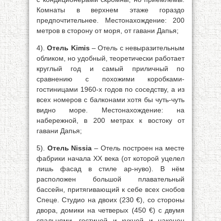
Комнаты в верхнем этаже гораздо
предпочтительнее. Местонахождение: 200
метров в сторону от моря, от гавани Дапья;
4).
Отель Kimis
– Отель с невыразительным
обликом, но удобный, теоретически работает
круглый год и самый приличный по
сравнению с похожими коробками-
гостиницами 1960-х годов по соседству, а из
всех номеров с балконами хотя бы чуть-чуть
видно море. Местонахождение: на
набережной, в 200 метрах к востоку от
гавани Дапья;
5).
Отель Nissia
– Отель построен на месте
фабрики начала XX века (от которой уцелел
лишь фасад в стиле ар-нуво). В нём
расположен большой плавательный
бассейн, притягивающий к себе всех снобов
Спеце. Студио на двоих (230 €), со стороны
двора, домики на четверых (450 €) с двумя
спальнями, гостиной и кухней и наконец