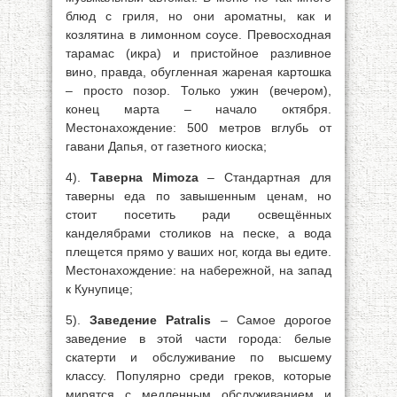
блюд с гриля, но они ароматны, как и
козлятина в лимонном соусе. Превосходная
тарамас (икра) и пристойное разливное
вино, правда, обугленная жареная картошка
– просто позор. Только ужин (вечером),
конец марта – начало октября.
Местонахождение: 500 метров вглубь от
гавани Дапья, от газетного киоска;
4).
Таверна Mimoza
– Стандартная для
таверны еда по завышенным ценам, но
стоит посетить ради освещённых
канделябрами столиков на песке, а вода
плещется прямо у ваших ног, когда вы едите.
Местонахождение: на набережной, на запад
к Кунупице;
5).
Заведение Patralis
– Самое дорогое
заведение в этой части города: белые
скатерти и обслуживание по высшему
классу. Популярно среди греков, которые
мирятся с медленным обслуживанием и