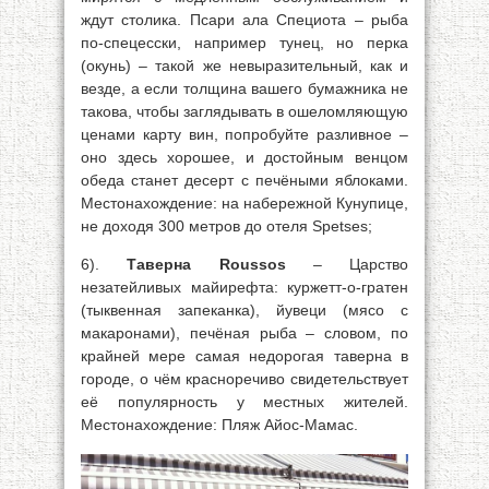
ждут столика. Псари ала Специота – рыба
по-спецесски, например тунец, но перка
(окунь) – такой же невыразительный, как и
везде, а если толщина вашего бумажника не
такова, чтобы заглядывать в ошеломляющую
ценами карту вин, попробуйте разливное –
оно здесь хорошее, и достойным венцом
обеда станет десерт с печёными яблоками.
Местонахождение: на набережной Кунупице,
не доходя 300 метров до отеля Spetses;
6).
Таверна Roussos
– Царство
незатейливых майирефта: куржетт-о-гратен
(тыквенная запеканка), йувеци (мясо с
макаронами), печёная рыба – словом, по
крайней мере самая недорогая таверна в
городе, о чём красноречиво свидетельствует
её популярность у местных жителей.
Местонахождение: Пляж Айос-Мамас.