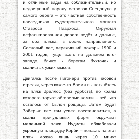
и отличные виды на соблазнительный, но
недоступный народу островок Спецопула у
самого берега – это частная собственность
наследников судостроительного магната
Ставроса Ниархоса. Окружная
асфальтированная дорога ведёт и дальше,
за оба пляжа, в обоих направлениях.
Сосновый лес, переживший пожары 1990 и
2001 годов, гуще всего на дальнем юго-
западе, ближе к берегам бухточек и
скалистых узких мысов.
Двигаясь после Лигонери против часовой
стрелки, через какое-то Время вы наткнётесь
на пляж Вреллос (без удобств), по краям
которого торчат обгорелые комли – всё, что
осталось от былой рощицы. Затем будет
Зойерья: лес там успел восстановиться, а
скалы причудливых форм окружают
маленький пляж. Нудисты облюбовали
укромную площадку Корби – попасть на этот
пляж можно лишь через 10 минут