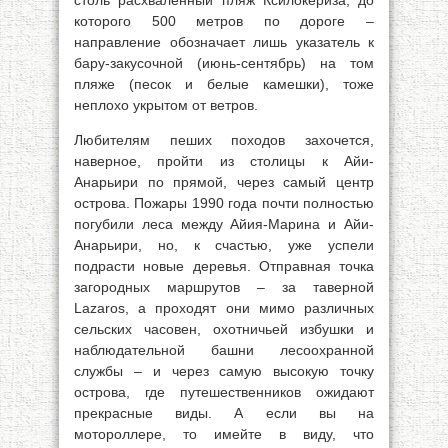
столь расхваленный пляж Ксилокериза, до
которого 500 метров по дороге –
направление обозначает лишь указатель к
бару-закусочной (июнь-сентябрь) на том
пляже (песок и белые камешки), тоже
неплохо укрытом от ветров.
Любителям пеших походов захочется,
наверное, пройти из столицы к Айи-
Анарьири по прямой, через самый центр
острова. Пожары 1990 года почти полностью
погубили леса между Айия-Марина и Айи-
Анарьири, но, к счастью, уже успели
подрасти новые деревья. Отправная точка
загородных маршрутов – за таверной
Lazaros, а проходят они мимо различных
сельских часовен, охотничьей избушки и
наблюдательной башни лесоохранной
службы – и через самую высокую точку
острова, где путешественников ожидают
прекрасные виды. А если вы на
мотороллере, то имейте в виду, что