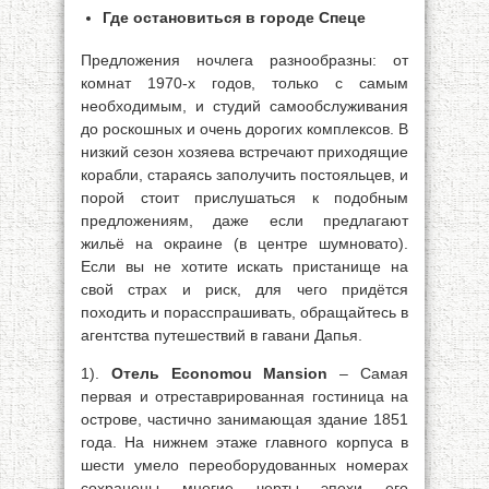
Где остановиться в городе Спеце
Предложения ночлега разнообразны: от
комнат 1970-х годов, только с самым
необходимым, и студий самообслуживания
до роскошных и очень дорогих комплексов. В
низкий сезон хозяева встречают приходящие
корабли, стараясь заполучить постояльцев, и
порой стоит прислушаться к подобным
предложениям, даже если предлагают
жильё на окраине (в центре шумновато).
Если вы не хотите искать пристанище на
свой страх и риск, для чего придётся
походить и порасспрашивать, обращайтесь в
агентства путешествий в гавани Дапья.
1).
Отель Economou Mansion
– Самая
первая и отреставрированная гостиница на
острове, частично занимающая здание 1851
года. На нижнем этаже главного корпуса в
шести умело переоборудованных номерах
сохранены многие черты эпохи его