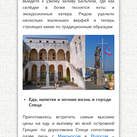
выйдете к узкому заливу Бальтиза, где как
селёдки в бочке теснятся яхты и
экскурсионные катера. Рядом уцелело
несколько маленьких верфей и теперь
строящих каики по традиционным образцам.
Еда, напитки и ночная жизнь в городе
Спеце
Приготовьтесь встретить самые высокие
цены на еду и выпивку во всей островной
Греции: по дороговизне Спеце сопоставим
разве лишь с
Миконосом
и
Родосом
–