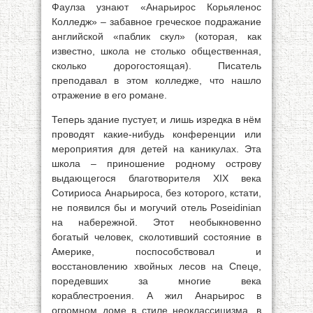
Фаулза узнают «Анарьирос Корьяленос
Колледж» – забавное греческое подражание
английской «паблик скул» (которая, как
известно, школа не столько общественная,
сколько дорогостоящая). Писатель
преподавал в этом колледже, что нашло
отражение в его романе.
Теперь здание пустует, и лишь изредка в нём
проводят какие-нибудь конференции или
мероприятия для детей на каникулах. Эта
школа – приношение родному острову
выдающегося благотворителя XIX века
Сотириоса Анарьироса, без которого, кстати,
не появился бы и могучий отель Poseidinian
на набережной. Этот необыкновенно
богатый человек, сколотивший состояние в
Америке, поспособствовал и
восстановлению хвойных лесов на Спеце,
поредевших за многие века
кораблестроения. А жил Анарьирос в
огромном доме в стиле неоклассицизма, в