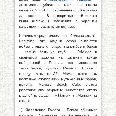
десятилетия ублажения афинян повысили
цены на 25-30% по сравнению с обычными
для островов. В нижеприведённый список
были включены заведения с хорошим
качеством и разумными ценами.
Извечным средоточием ночной жизни слывёт
Бальтиза, где каждый сезон пытаются
поймать удачу с полдесятка клубов и баров
– самые большие клубы – Privilege в
сводчатом здании на дальнем конце
набережной и Fortezza, есть множество
тихих баров, подобных Remezzo. Ближе к
городу, на пляже Айос-Mамac, также есть
несколько оживлённых музыкальных баров,
включая Mama’s Beach Cafe. Летом
работают два открытых кинотеатра около
главной площади – «Titania» и «Marina» на
крыше.
1).
Заведение Exedra
– Блюда обычные:
муссакас (запеканка из баклажанов) и