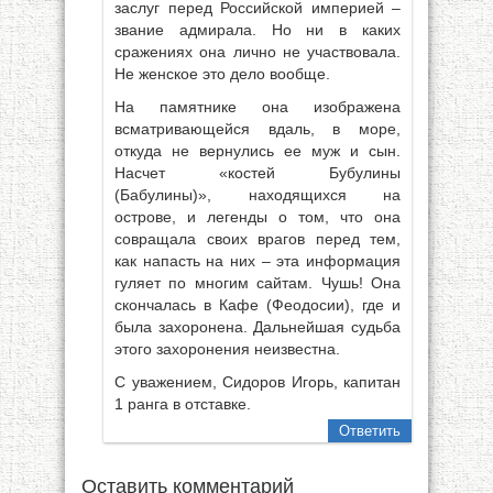
заслуг перед Российской империей –
звание адмирала. Но ни в каких
сражениях она лично не участвовала.
Не женское это дело вообще.
На памятнике она изображена
всматривающейся вдаль, в море,
откуда не вернулись ее муж и сын.
Насчет «костей Бубулины
(Бабулины)», находящихся на
острове, и легенды о том, что она
совращала своих врагов перед тем,
как напасть на них – эта информация
гуляет по многим сайтам. Чушь! Она
скончалась в Кафе (Феодосии), где и
была захоронена. Дальнейшая судьба
этого захоронения неизвестна.
С уважением, Сидоров Игорь, капитан
1 ранга в отставке.
Ответить
Оставить комментарий