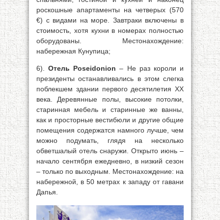
роскошные апартаменты на четверых (570
€) с видами на море. Завтраки включены в
стоимость, хотя кухни в номерах полностью
оборудованы. Местонахождение:
набережная Кунупица;
6).
Отель Poseidonion
– Не раз короли и
президенты останавливались в этом слегка
поблекшем здании первого десятилетия XX
века. Деревянные полы, высокие потолки,
старинная мебель и старинные же ванны,
как и просторные вестибюли и другие общие
помещения содержатся намного лучше, чем
можно подумать, глядя на несколько
обветшалый отель снаружи. Открыто июнь –
начало сентября ежедневно, в низкий сезон
– только по выходным. Местонахождение: на
набережной, в 50 метрах к западу от гавани
Дапья.