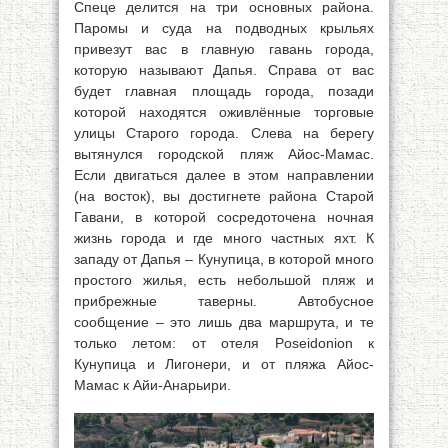
Спеце делится на три основных района.
Паромы и суда на подводных крыльях
привезут вас в главную гавань города,
которую называют Дапья. Справа от вас
будет главная площадь города, позади
которой находятся оживлённые торговые
улицы Старого города. Слева на берегу
вытянулся городской пляж Айос-Мамас.
Если двигаться далее в этом направлении
(на восток), вы достигнете района Старой
Гавани, в которой сосредоточена ночная
жизнь города и где много частных яхт. К
западу от Дапья – Кунупица, в которой много
простого жилья, есть небольшой пляж и
прибрежные таверны. Автобусное
сообщение – это лишь два маршрута, и те
только летом: от отеля Poseidonion к
Кунупица и Лигонери, и от пляжа Айос-
Мамас к Айи-Анарьири.