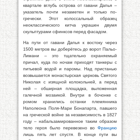
квартале вглубь острова от гавани Дапья –
указатель почти незаметен и только по-
гречески. Этот колоссальный образец
неоклассического китча украшен двумя
скульптурами сфинксов перед фасадом.
На пути от гавани Дапья к востоку через
1500 метров вы доберётесь до ворот Пальо-
Лимани – это тщательно охраняемый
причал, куда по ночам приходят танкеры с
питьевой водой и паромы. Над пристанью
возвышается монастырская церковь Святого
Николая с изящной колокольней, а перед
ней – обширная площадка, выложенная
галечной мозаикой. Внутри в бочонке с
ромом хранились останки племянника
Наполеона Поля-Мари Бонапарта, павшего
на греческой войне за независимость в 1827
году – набальзамированное таким образом
тело героя было перевезено во
Францию
лишь пять лет спустя. В конце пути вы