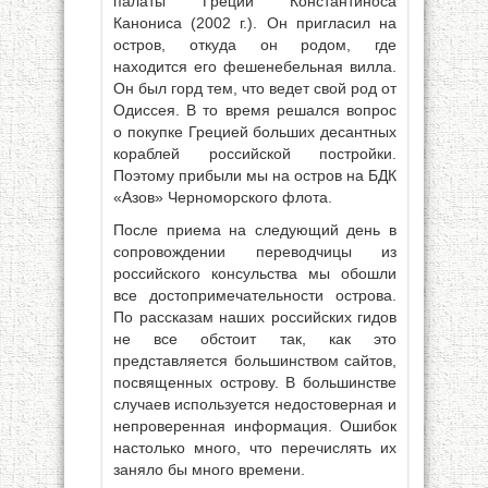
палаты Греции Константиноса
Канониса (2002 г.). Он пригласил на
остров, откуда он родом, где
находится его фешенебельная вилла.
Он был горд тем, что ведет свой род от
Одиссея. В то время решался вопрос
о покупке Грецией больших десантных
кораблей российской постройки.
Поэтому прибыли мы на остров на БДК
«Азов» Черноморского флота.
После приема на следующий день в
сопровождении переводчицы из
российского консульства мы обошли
все достопримечательности острова.
По рассказам наших российских гидов
не все обстоит так, как это
представляется большинством сайтов,
посвященных острову. В большинстве
случаев используется недостоверная и
непроверенная информация. Ошибок
настолько много, что перечислять их
заняло бы много времени.