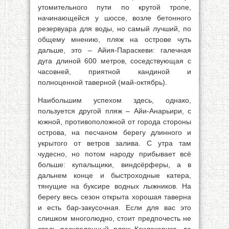
утомительного пути по крутой тропе,
начинающейся у шоссе, возле бетонного
резервуара для воды, но самый лучший, по
общему мнению, пляж на острове чуть
дальше, это – Айия-Параскеви: галечная
дуга длиной 600 метров, соседствующая с
часовней, приятной кандиной и
полноценной таверной (май-октябрь).
Наибольшим успехом здесь, однако,
пользуется другой пляж – Айи-Анарьири, с
южной, противоположной от города стороны
острова, на песчаном берегу длинного и
укрытого от ветров залива. С утра там
чудесно, но потом народу прибывает всё
больше: купальщики, виндсёрферы, а в
дальнем конце и быстроходные катера,
тянущие на буксире водных лыжников. На
берегу весь сезон открыта хорошая таверна
и есть бар-закусочная. Если для вас это
слишком многолюдно, стоит предпочесть не